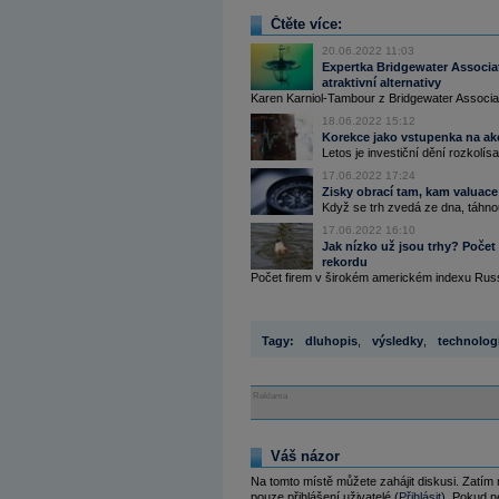
Čtěte více:
20.06.2022 11:03
Expertka Bridgewater Associate
atraktivní alternativy
Karen Karniol-Tambour z Bridgewater Associat
18.06.2022 15:12
Korekce jako vstupenka na ak
Letos je investiční dění rozkolís
17.06.2022 17:24
Zisky obrací tam, kam valuace
Když se trh zvedá ze dna, táhnou
17.06.2022 16:10
Jak nízko už jsou trhy? Počet 
rekordu
Počet firem v širokém americkém indexu Russel
Tagy:
dluhopis
,
výsledky
,
technolog
Reklama
Váš názor
Na tomto místě můžete zahájit diskusi. Zatím
pouze přihlášení uživatelé (
Přihlásit
). Pokud ne