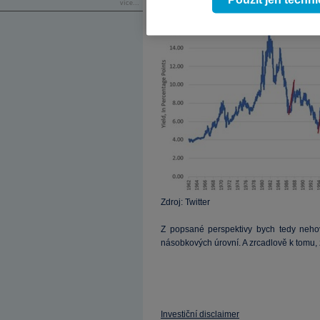
více...
Zdroj: Twitter
Z popsané perspektivy bych tedy nehov
násobkových úrovní. A zrcadlově k tomu,
Investiční disclaimer