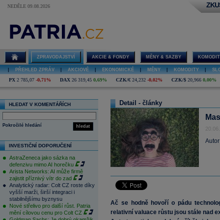
ZKU
NEDĚLE 09.08.2026
ZPRAVODAJSTVÍ
AKCIE & FONDY
MĚNY & SAZBY
KOMODIT
|
PŘEHLED ZPRÁV
|
AKCIOVÉ
|
EKONOMICKÉ
|
MĚNY
|
KOMODITY
|
SL
PX
2 785,07
-0,71%
DAX
26 319,45
0,69%
CZK/€
24,232
-0,02%
CZK/$
20,966
0,00%
Detail - články
HLEDAT V KOMENTÁŘÍCH
Mas
Pokročilé hledání
hledat
20.06
Autor
INVESTIČNÍ DOPORUČENÍ
AstraZeneca jako sázka na
defenzivu mimo AI horečku
Arista Networks: AI může firmě
zajistit příznivý vítr do zad
Analytický radar: Colt CZ roste díky
vyšší marži, širší integraci i
stabilnějšímu byznysu
Ač se hodně hovoří o pádu technolog
Nové střelivo pro další růst. Patria
relativní valuace růstu jsou stále nad
mění cílovou cenu pro Colt CZ
Goldman Sachs: Je dobrý okamžik