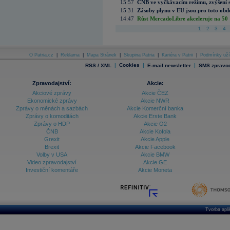
15:57
ČNB ve vyčkávacím režimu, zvýšení s
15:31
Zásoby plynu v EU jsou pro toto obdo
14:47
Růst MercadoLibre akceleruje na 50 %
1
2
3
4
O Patria.cz
|
Reklama
|
Mapa Stránek
|
Skupina Patria
|
Kariéra v Patrii
|
Podmínky uží
|
Cookies
|
|
RSS / XML
E-mail newsletter
SMS zpravod
Zpravodajství:
Akcie:
Akciové zprávy
Akcie ČEZ
Ekonomické zprávy
Akcie NWR
Zprávy o měnách a sazbách
Akcie Komerční banka
Zprávy o komoditách
Akcie Erste Bank
Zprávy o HDP
Akcie O2
ČNB
Akcie Kofola
Grexit
Akcie Apple
Brexit
Akcie Facebook
Volby v USA
Akcie BMW
Video zpravodajství
Akcie GE
Investiční komentáře
Akcie Moneta
Tvorba apl