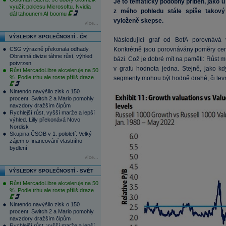
Je to tematicky podobný příběh, jako u 
využít poklesu Microsoftu. Nvidia
z mého pohledu stále spíše takov
dál tahounem AI boomu
vyloženě skepse.
více...
VÝSLEDKY SPOLEČNOSTÍ - ČR
Následující graf od BofA porovnává 
CSG výrazně překonala odhady.
Konkrétně jsou porovnávány poměry cen a
Obranná divize táhne růst, výhled
bázi. Což je dobré mít na paměti: Růst 
potvrzen
v grafu hodnota jedna. Stejně, jako 
Růst MercadoLibre akceleruje na 50
%. Podle trhu ale roste příliš draze
segmenty mohou být hodně drahé, či levné
Nintendo navýšilo zisk o 150
procent. Switch 2 a Mario pomohly
navzdory dražším čipům
Rychlejší růst, vyšší marže a lepší
výhled. Lilly překonává Novo
Nordisk
Skupina ČSOB v 1. pololetí: Velký
zájem o financování vlastního
bydlení
více...
VÝSLEDKY SPOLEČNOSTÍ - SVĚT
Růst MercadoLibre akceleruje na 50
%. Podle trhu ale roste příliš draze
Nintendo navýšilo zisk o 150
procent. Switch 2 a Mario pomohly
navzdory dražším čipům
Rychlejší růst, vyšší marže a lepší