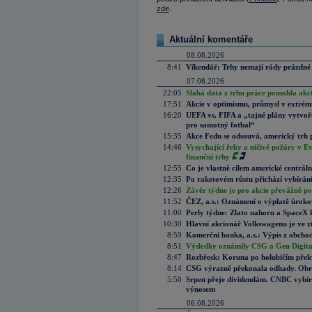
zde
.
Aktuální komentáře
08.08.2026
8:41
Víkendář: Trhy nemají rády prázdné 
07.08.2026
22:05
Slabá data z trhu práce pomohla akc
17:51
Akcie v optimismu, průmysl v extrémn
16:20
UEFA vs. FIFA a „tajné plány vytvoř
pro samotný fotbal“
15:35
Akce Fedu se odsouvá, americký trh 
14:46
Vysychající řeky a ničivé požáry v E
finanční trhy
12:55
Co je vlastně cílem americké centrál
12:35
Po raketovém růstu přichází vybírán
12:26
Závěr týdne je pro akcie převážně po
11:52
ČEZ, a.s.: Oznámení o výplatě úrok
11:00
Perly týdne: Zlato nahoru a SpaceX 
10:30
Hlavní akcionář Volkswagenu je ve z
8:59
Komerční banka, a.s.: Výpis z obchod
8:51
Výsledky oznámily CSG a Gen Digital
8:47
Rozbřesk: Koruna po holubičím přek
8:14
CSG výrazně překonala odhady. Obran
5:50
Srpen přeje dividendám. CNBC vybírá
výnosem
06.08.2026