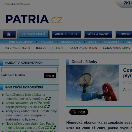
ZKU
NEDĚLE 09.08.2026
ZPRAVODAJSTVÍ
AKCIE & FONDY
MĚNY & SAZBY
KOMODIT
|
PŘEHLED ZPRÁV
|
AKCIOVÉ
|
EKONOMICKÉ
|
MĚNY
|
KOMODITY
|
SL
PX
2 785,07
-0,71%
DAX
26 319,45
0,69%
CZK/€
24,232
-0,02%
CZK/$
20,966
0,00%
Detail - články
HLEDAT V KOMENTÁŘÍCH
Com
ply
Pokročilé hledání
hledat
04.08
INVESTIČNÍ DOPORUČENÍ
Autor
AstraZeneca jako sázka na
defenzivu mimo AI horečku
Arista Networks: AI může firmě
zajistit příznivý vítr do zad
Analytický radar: Colt CZ roste díky
vyšší marži, širší integraci i
stabilnějšímu byznysu
Německá ekonomika si zopakuje sestu
Nové střelivo pro další růst. Patria
mění cílovou cenu pro Colt CZ
krize let 2008 až 2009, pokud dojde 
Goldman Sachs: Je dobrý okamžik