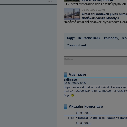
výši 40 až 60 procent
více...
ČEZ hrozí mimořádná daň ze zisků plynoucích 
01.08.2022 18:05
Omezení dodávek plynu skrze 
dodávek, varuje Moody's
Nedávné omezení dodávek plynovodem Nord S
Tagy:
Deutsche Bank
,
komodity
,
rec
Commerbank
Reklama
Váš názor
zajímavé
04.08.2022 9:35
https://video.aktualne.cz/dvtv/ludvik-ceny-p
ruska/r~a57a0324136611ed8b4e0cc47ab5f12
bugr
Aktuální komentáře
09.08.2026
8:35
Víkendář: Nebojte se, Warsh ve skute
08.08.2026