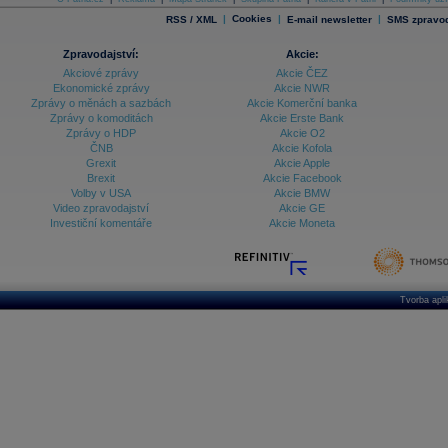
|
Cookies
|
|
RSS / XML
E-mail newsletter
SMS zpravod
Zpravodajství:
Akcie:
Akciové zprávy
Akcie ČEZ
Ekonomické zprávy
Akcie NWR
Zprávy o měnách a sazbách
Akcie Komerční banka
Zprávy o komoditách
Akcie Erste Bank
Zprávy o HDP
Akcie O2
ČNB
Akcie Kofola
Grexit
Akcie Apple
Brexit
Akcie Facebook
Volby v USA
Akcie BMW
Video zpravodajství
Akcie GE
Investiční komentáře
Akcie Moneta
Tvorba apl