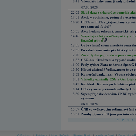
8:41
Víkendář: Trhy nemají rády prázdné 
07.08.2026
22:05
Slabá data z trhu práce pomohla akc
17:51
Akcie v optimismu, průmysl v extrémn
16:20
UEFA vs. FIFA a „tajné plány vytvoř
pro samotný fotbal“
15:35
Akce Fedu se odsouvá, americký trh 
14:46
Vysychající řeky a ničivé požáry v E
finanční trhy
12:55
Co je vlastně cílem americké centrál
12:35
Po raketovém růstu přichází vybírán
12:26
Závěr týdne je pro akcie převážně po
11:52
ČEZ, a.s.: Oznámení o výplatě úrok
11:00
Perly týdne: Zlato nahoru a SpaceX 
10:30
Hlavní akcionář Volkswagenu je ve z
8:59
Komerční banka, a.s.: Výpis z obchod
8:51
Výsledky oznámily CSG a Gen Digital
8:47
Rozbřesk: Koruna po holubičím přek
8:14
CSG výrazně překonala odhady. Obran
5:50
Srpen přeje dividendám. CNBC vybírá
výnosem
06.08.2026
15:57
ČNB ve vyčkávacím režimu, zvýšení s
15:31
Zásoby plynu v EU jsou pro toto obdo
1
2
3
4
O Patria.cz
|
Reklama
|
Mapa Stránek
|
Skupina Patria
|
Kariéra v Patrii
|
Podmínky uží