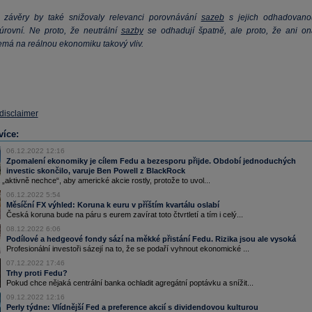
 závěry by také snižovaly relevanci porovnávání
sazeb
s jejich odhadovano
 úrovní. Ne proto, že neutrální
sazby
se odhadují špatně, ale proto, že ani on
má na reálnou ekonomiku takový vliv.
 disclaimer
více:
06.12.2022 12:16
Zpomalení ekonomiky je cílem Fedu a bezesporu přijde. Období jednoduchých
investic skončilo, varuje Ben Powell z BlackRock
aktivně nechce“, aby americké akcie rostly, protože to uvol...
06.12.2022 5:54
Měsíční FX výhled: Koruna k euru v příštím kvartálu oslabí
Česká koruna bude na páru s eurem zavírat toto čtvrtletí a tím i celý...
08.12.2022 6:06
Podílové a hedgeové fondy sází na měkké přistání Fedu. Rizika jsou ale vysoká
Profesionální investoři sázejí na to, že se podaří vyhnout ekonomické ...
07.12.2022 17:46
Trhy proti Fedu?
Pokud chce nějaká centrální banka ochladit agregátní poptávku a snížit...
09.12.2022 12:16
Perly týdne: Vlídnější Fed a preference akcií s dividendovou kulturou