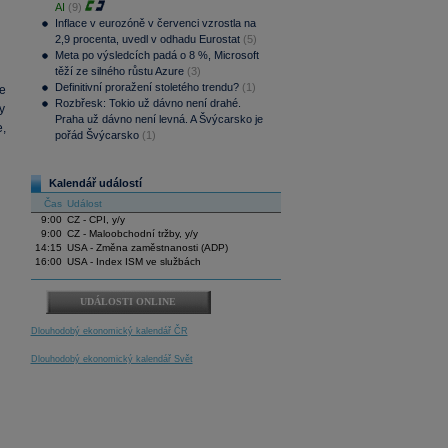
AI
(9)
Inflace v eurozóně v červenci vzrostla na
2,9 procenta, uvedl v odhadu Eurostat
(5)
Meta po výsledcích padá o 8 %, Microsoft
těží ze silného růstu Azure
(3)
Definitivní proražení stoletého trendu?
(1)
e
Rozbřesk: Tokio už dávno není drahé.
y
Praha už dávno není levná. A Švýcarsko je
e,
pořád Švýcarsko
(1)
Kalendář událostí
Čas
Událost
9:00
CZ - CPI, y/y
9:00
CZ - Maloobchodní tržby, y/y
14:15
USA - Změna zaměstnanosti (ADP)
16:00
USA - Index ISM ve službách
UDÁLOSTI ONLINE
Dlouhodobý ekonomický kalendář ČR
Dlouhodobý ekonomický kalendář Svět