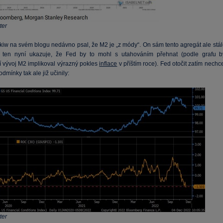
ter
iw na svém blogu nedávno psal, že M2 je „z módy“. On sám tento agregát ale stál
a ten nyní ukazuje, že Fed by to mohl s utahováním přehnat (podle grafu b
 vývoj M2 implikoval výrazný pokles
inflace
v příštím roce). Fed otočit zatím nechc
odmínky tak ale již učinily:
ter