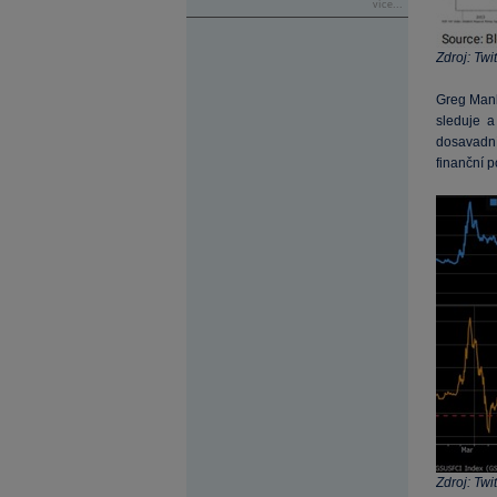
více...
Zdroj: Twit
Greg Mank
sleduje 
dosavadní
finanční p
Zdroj: Twit