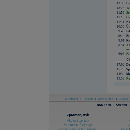
13:36
Di
13:23
Tr
11:58
Sp
11:19
Ge
11:11
Ná
10:30
Út
9:43
In
9:14
Be
9:01
Ro
8:54
AM
na
6:06
Fe
04
17:02
De
15:20
Sp
14:34
Mc
13:52
Pa
O Patria.cz
|
Reklama
|
Mapa Stránek
|
Skupina P
|
Cookies
RSS / XML
Zpravodajství:
Akciové zprávy
Ekonomické zprávy
A
Zprávy o měnách a sazbách
Akcie 