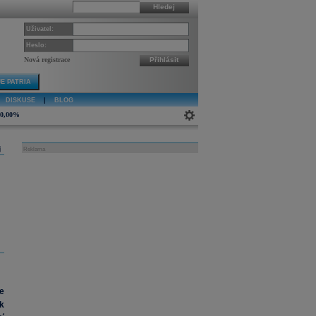
Hledej
Uživatel:
Heslo:
Nová registrace
Přihlásit
E PATRIA
DISKUSE
|
BLOG
0,00%
j
Reklama
e
k