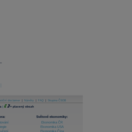
stiční disclaimer
|
Náměty
|
FAQ
|
Skupina ČSOB
a
|
=
placený obsah
ora:
Světové ekonomiky:
tování
Ekonomika ČR
tegie
Ekonomika USA
ručení
Ekonomika Čína