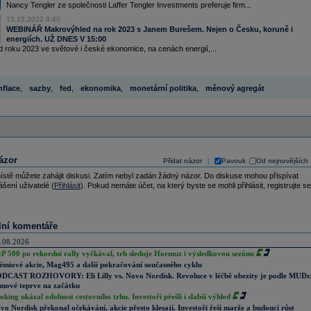
Nancy Tengler ze společnosti Laffer Tengler Investments preferuje firm...
15.12.2022 8:40
WEBINÁŘ Makrovýhled na rok 2023 s Janem Burešem. Nejen o Česku, koruně i
energiích. UŽ DNES V 15:00
 roku 2023 ve světové i české ekonomice, na cenách energií,...
nflace
,
sazby
,
fed
,
ekonomika
,
monetární politika
,
měnový agregát
ázor
Přidat názor
Pavouk
Od nejnovějších
|
ístě můžete zahájit diskusi. Zatím nebyl zadán žádný názor. Do diskuse mohou přispívat
ášení uživatelé (
Přihlásit
). Pokud nemáte účet, na který byste se mohli přihlásit, registrujte se
lní komentáře
.08.2026
P 500 po rekordní rally vyčkával, trh sleduje Hormuz i výsledkovou sezónu
émiové akcie, Mag495 a další pokračování současného cyklu
DCAST ROZHOVORY: Eli Lilly vs. Novo Nordisk. Revoluce v léčbě obezity je podle MUDr
nové teprve na začátku
oking ukázal odolnost cestovního trhu. Investoři přešli i slabší výhled
vo Nordisk překonal očekávání, akcie přesto klesají. Investoři řeší marže a budoucí růst