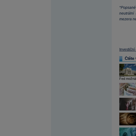
*Popsané
neutrální
mezera ne
Investiční
Čtěte 
Fed možná „