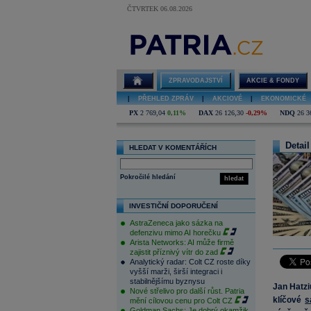
ČTVRTEK 06.08.2026
ZPRAVODAJSTVÍ
AKCIE & FONDY
|
PŘEHLED ZPRÁV
|
AKCIOVÉ
|
EKONOMICKÉ
PX
2 769,04
0,11%
DAX
26 126,30
-0,29%
NDQ
26 3
Detail
HLEDAT V KOMENTÁŘÍCH
Pokročilé hledání
hledat
INVESTIČNÍ DOPORUČENÍ
AstraZeneca jako sázka na
defenzivu mimo AI horečku
Arista Networks: AI může firmě
zajistit příznivý vítr do zad
Analytický radar: Colt CZ roste díky
vyšší marži, širší integraci i
stabilnějšímu byznysu
Jan Hatz
Nové střelivo pro další růst. Patria
klíčové
s
mění cílovou cenu pro Colt CZ
Goldman Sachs: Je dobrý okamžik