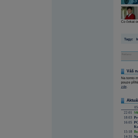
Co čekat od
Tagy:
I
Reklama
Váš n
Na tomto m
pouze přihl
zde
.
Aktuá
05
22:01
S&
18:03
Pr
16:05
PO
Ku
15:18
Bo
14:31
No