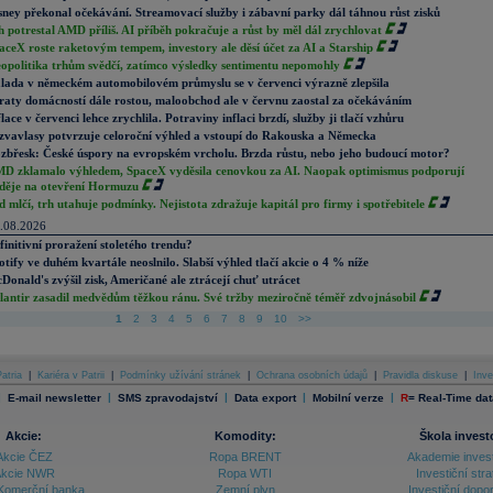
sney překonal očekávání. Streamovací služby i zábavní parky dál táhnou růst zisků
h potrestal AMD příliš. AI příběh pokračuje a růst by měl dál zrychlovat
aceX roste raketovým tempem, investory ale děsí účet za AI a Starship
opolitika trhům svědčí, zatímco výsledky sentimentu nepomohly
lada v německém automobilovém průmyslu se v červenci výrazně zlepšila
raty domácností dále rostou, maloobchod ale v červnu zaostal za očekáváním
flace v červenci lehce zrychlila. Potraviny inflaci brzdí, služby ji tlačí vzhůru
zvavlasy potvrzuje celoroční výhled a vstoupí do Rakouska a Německa
zbřesk: České úspory na evropském vrcholu. Brzda růstu, nebo jeho budoucí motor?
D zklamalo výhledem, SpaceX vyděsila cenovkou za AI. Naopak optimismus podporují
děje na otevření Hormuzu
d mlčí, trh utahuje podmínky. Nejistota zdražuje kapitál pro firmy i spotřebitele
.08.2026
finitivní proražení stoletého trendu?
otify ve duhém kvartále neoslnilo. Slabší výhled tlačí akcie o 4 % níže
Donald's zvýšil zisk, Američané ale ztrácejí chuť utrácet
lantir zasadil medvědům těžkou ránu. Své tržby meziročně téměř zdvojnásobil
1
2
3
4
5
6
7
8
9
10
>>
atria
|
Kariéra v Patrii
|
Podmínky užívání stránek
|
Ochrana osobních údajů
|
Pravidla diskuse
|
Inve
|
|
|
|
|
E-mail newsletter
SMS zpravodajství
Data export
Mobilní verze
R
=
Real-Time dat
Akcie:
Komodity:
Škola invest
Akcie ČEZ
Ropa BRENT
Akademie inves
kcie NWR
Ropa WTI
Investiční stra
Komerční banka
Zemní plyn
Investiční dopo