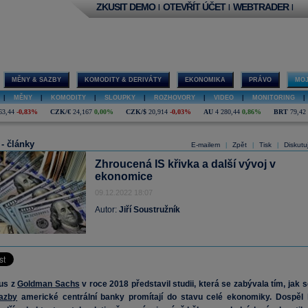
ZKUSIT DEMO
OTEVŘÍT ÚČET
WEBTRADER
|
|
|
MĚNY & SAZBY
KOMODITY & DERIVÁTY
EKONOMIKA
PRÁVO
MOJ
|
MĚNY
|
KOMODITY
|
SLOUPKY
|
ROZHOVORY
|
VIDEO
|
MONITORING
|
63,44
-0,83%
CZK/€
24,167
0,00%
CZK/$
20,914
-0,03%
AU
4 280,44
0,86%
BRT
79,42
 - články
E-mailem
Zpět
Tisk
Diskutu
|
|
|
Zhroucená IS křivka a další vývoj v
ekonomice
09.12.2022 18:07
Autor:
Jiří Soustružník
ius z
Goldman Sachs
v roce 2018 představil studii, která se zabývala tím, jak s
azby
americké centrální banky promítají do stavu celé ekonomiky. Dospěl 