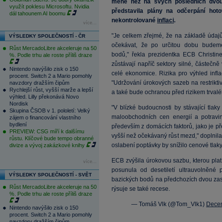
méně než na svých posledních dvou z
využít poklesu Microsoftu. Nvidia
představila plány na odčerpání hoto
dál tahounem AI boomu
nekontrolované
inflaci
.
více...
"Je celkem zřejmé, že na základě údajů
VÝSLEDKY SPOLEČNOSTÍ - ČR
očekávat, že po určitou dobu budem
Růst MercadoLibre akceleruje na 50
bodů," řekla prezidentka ECB Christin
%. Podle trhu ale roste příliš draze
zůstávají napříč sektory silné, částeč
Nintendo navýšilo zisk o 150
celé ekonomice. Rizika pro výhled infla
procent. Switch 2 a Mario pomohly
"Udržování úrokových sazeb na restrikti
navzdory dražším čipům
Rychlejší růst, vyšší marže a lepší
a také bude ochranou před rizikem trval
výhled. Lilly překonává Novo
Nordisk
"V blízké budoucnosti by stávající tla
Skupina ČSOB v 1. pololetí: Velký
maloobchodních cen energií a potravi
zájem o financování vlastního
bydlení
především z domácích faktorů, jako je pře
PREVIEW: CSG míří k dalšímu
vyšší než očekávaný růst mezd," doplnil
růstu. Klíčové bude tempo obranné
oslabení poptávky by snížilo cenové tla
divize a vývoj zakázkové knihy
ECB zvýšila úrokovou sazbu, kterou plat
více...
posunula od desetiletí ultrauvolněné p
VÝSLEDKY SPOLEČNOSTÍ - SVĚT
bazických bodů na předchozích dvou za
Růst MercadoLibre akceleruje na 50
rýsuje se také recese.
%. Podle trhu ale roste příliš draze
— Tomáš Vlk (@Tom_Vlk1)
Decem
Nintendo navýšilo zisk o 150
procent. Switch 2 a Mario pomohly
navzdory dražším čipům