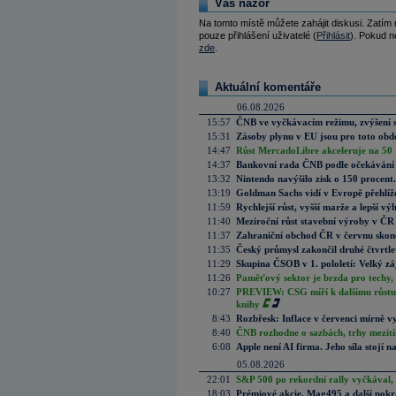
Váš názor
Na tomto místě můžete zahájit diskusi. Zatím
pouze přihlášení uživatelé (
Přihlásit
). Pokud ne
zde
.
Aktuální komentáře
06.08.2026
15:57
ČNB ve vyčkávacím režimu, zvýšení s
15:31
Zásoby plynu v EU jsou pro toto obdo
14:47
Růst MercadoLibre akceleruje na 50 %
14:37
Bankovní rada ČNB podle očekávání 
13:32
Nintendo navýšilo zisk o 150 procen
13:19
Goldman Sachs vidí v Evropě přehlíže
11:59
Rychlejší růst, vyšší marže a lepší v
11:40
Meziroční růst stavební výroby v ČR
11:37
Zahraniční obchod ČR v červnu skonč
11:35
Český průmysl zakončil druhé čtvrtlet
11:29
Skupina ČSOB v 1. pololetí: Velký zá
11:26
Paměťový sektor je brzda pro techy,
10:27
PREVIEW: CSG míří k dalšímu růstu.
knihy
8:43
Rozbřesk: Inflace v červenci mírně v
8:40
ČNB rozhodne o sazbách, trhy mezitím
6:08
Apple není AI firma. Jeho síla stojí n
05.08.2026
22:01
S&P 500 po rekordní rally vyčkával,
18:03
Prémiové akcie, Mag495 a další pokr