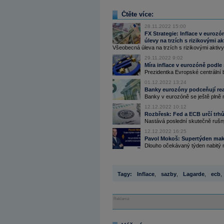
Čtěte více:
28.11.2022 15:00
FX Strategie: Inflace v eurozó
úlevy na trzích s rizikovými ak
Všeobecná úleva na trzích s rizikovými aktivy
29.11.2022 9:02
Míra inflace v eurozóně podle
Prezidentka Evropské centrální 
01.12.2022 13:24
Banky eurozóny podceňují re
Banky v eurozóně se ještě plně n
12.12.2022 10:12
Rozbřesk: Fed a ECB určí tr
Nastává poslední skutečně rušn
12.12.2022 16:25
Pavol Mokoš: Supertýden makr
Dlouho očekávaný týden nabitý ma
Tagy:
Inflace
,
sazby
,
Lagarde
,
ecb
,
Reklama