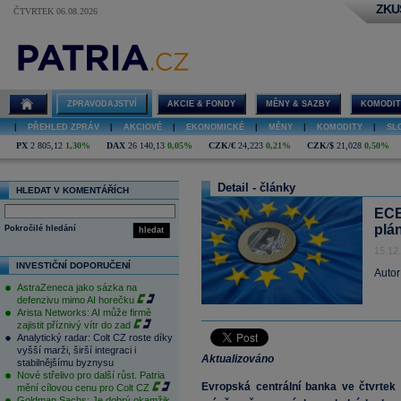
ZKU
ČTVRTEK 06.08.2026
ZPRAVODAJSTVÍ
AKCIE & FONDY
MĚNY & SAZBY
KOMODIT
|
PŘEHLED ZPRÁV
|
AKCIOVÉ
|
EKONOMICKÉ
|
MĚNY
|
KOMODITY
|
SL
PX
2 805,12
1,30%
DAX
26 140,13
0,05%
CZK/€
24,223
0,21%
CZK/$
21,028
0,50%
Detail - články
HLEDAT V KOMENTÁŘÍCH
ECB
plá
Pokročilé hledání
hledat
15.12
INVESTIČNÍ DOPORUČENÍ
Autor
AstraZeneca jako sázka na
defenzivu mimo AI horečku
Arista Networks: AI může firmě
zajistit příznivý vítr do zad
Analytický radar: Colt CZ roste díky
vyšší marži, širší integraci i
Aktualizováno
stabilnějšímu byznysu
Nové střelivo pro další růst. Patria
Evropská centrální banka ve čtvrtek
mění cílovou cenu pro Colt CZ
Goldman Sachs: Je dobrý okamžik