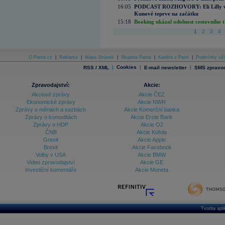
16:05
PODCAST ROZHOVORY: Eli Lilly vs. 
Kunové teprve na začátku
15:18
Booking ukázal odolnost cestovního trh
1
2
3
4
O Patria.cz
|
Reklama
|
Mapa Stránek
|
Skupina Patria
|
Kariéra v Patrii
|
Podmínky uží
|
Cookies
|
|
RSS / XML
E-mail newsletter
SMS zpravod
Zpravodajství:
Akcie:
Akciové zprávy
Akcie ČEZ
Ekonomické zprávy
Akcie NWR
Zprávy o měnách a sazbách
Akcie Komerční banka
Zprávy o komoditách
Akcie Erste Bank
Zprávy o HDP
Akcie O2
ČNB
Akcie Kofola
Grexit
Akcie Apple
Brexit
Akcie Facebook
Volby v USA
Akcie BMW
Video zpravodajství
Akcie GE
Investiční komentáře
Akcie Moneta
Tvorba apl