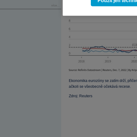
Použít jen techn
více...
Ekonomika eurozóny se zatím drží, přič
ačkoli se všeobecně očekává recese.
Zdroj: Reuters