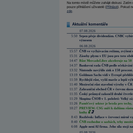
Na tomto místě můžete zahájit diskusi. Zatím
pouze přihlášení uživatelé (
Přihlásit
). Pokud ne
zde
.
Aktuální komentáře
07.08.2026
5:50
Srpen přeje dividendám. CNBC vybírá
výnosem
06.08.2026
15:57
ČNB ve vyčkávacím režimu, zvýšení s
15:31
Zásoby plynu v EU jsou pro toto obdo
14:47
Růst MercadoLibre akceleruje na 50 %
14:37
Bankovní rada ČNB podle očekávání 
13:32
Nintendo navýšilo zisk o 150 procen
13:19
Goldman Sachs vidí v Evropě přehlíže
11:59
Rychlejší růst, vyšší marže a lepší v
11:40
Meziroční růst stavební výroby v ČR
11:37
Zahraniční obchod ČR v červnu skonč
11:35
Český průmysl zakončil druhé čtvrtlet
11:29
Skupina ČSOB v 1. pololetí: Velký zá
11:26
Paměťový sektor je brzda pro techy,
10:27
PREVIEW: CSG míří k dalšímu růstu.
knihy
8:43
Rozbřesk: Inflace v červenci mírně v
8:40
ČNB rozhodne o sazbách, trhy mezitím
6:08
Apple není AI firma. Jeho síla stojí n
05.08.2026