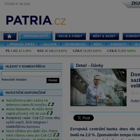
ZKU
PÁTEK 07.08.2026
ZPRAVODAJSTVÍ
AKCIE & FONDY
MĚNY & SAZBY
KOMODIT
|
PŘEHLED ZPRÁV
|
AKCIOVÉ
|
EKONOMICKÉ
|
MĚNY
|
KOMODITY
|
SL
PX
2 805,12
1,30%
DAX
26 140,13
0,05%
CZK/€
24,232
0,03%
CZK/$
21,031
0,01%
Detail - články
HLEDAT V KOMENTÁŘÍCH
Dom
saz
Pokročilé hledání
hledat
veli
INVESTIČNÍ DOPORUČENÍ
15.12
AstraZeneca jako sázka na
Autor
defenzivu mimo AI horečku
Arista Networks: AI může firmě
zajistit příznivý vítr do zad
Analytický radar: Colt CZ roste díky
vyšší marži, širší integraci i
stabilnějšímu byznysu
Evropská centrální banka dnes dle o
Nové střelivo pro další růst. Patria
bodů na 2,0 %. Zpomalením tempa růs
mění cílovou cenu pro Colt CZ
Goldman Sachs: Je dobrý okamžik