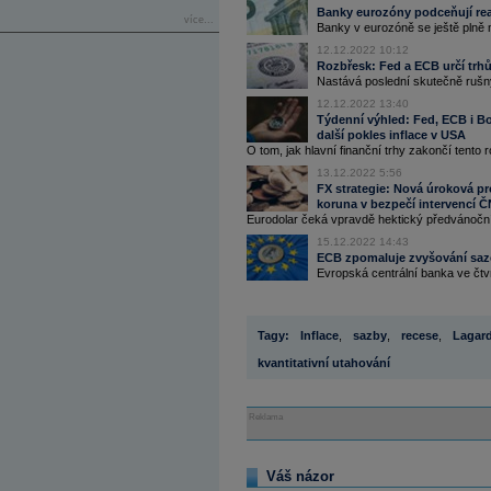
Banky eurozóny podceňují re
více...
Banky v eurozóně se ještě plně n
12.12.2022 10:12
Rozbřesk: Fed a ECB určí tr
Nastává poslední skutečně rušn
12.12.2022 13:40
Týdenní výhled: Fed, ECB i Bo
další pokles inflace v USA
O tom, jak hlavní finanční trhy zakončí tento 
13.12.2022 5:56
FX strategie: Nová úroková pr
koruna v bezpečí intervencí 
Eurodolar čeká vpravdě hektický předvánoční 
15.12.2022 14:43
ECB zpomaluje zvyšování saze
Evropská centrální banka ve čtvr
Tagy:
Inflace
,
sazby
,
recese
,
Lagar
kvantitativní utahování
Reklama
Váš názor