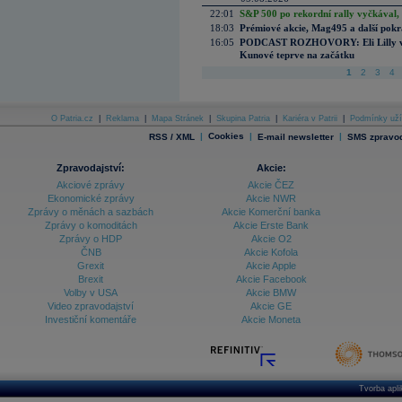
22:01
S&P 500 po rekordní rally vyčkával,
18:03
Prémiové akcie, Mag495 a další pokr
16:05
PODCAST ROZHOVORY: Eli Lilly vs. 
Kunové teprve na začátku
1
2
3
4
O Patria.cz
|
Reklama
|
Mapa Stránek
|
Skupina Patria
|
Kariéra v Patrii
|
Podmínky uží
|
Cookies
|
|
RSS / XML
E-mail newsletter
SMS zpravod
Zpravodajství:
Akcie:
Akciové zprávy
Akcie ČEZ
Ekonomické zprávy
Akcie NWR
Zprávy o měnách a sazbách
Akcie Komerční banka
Zprávy o komoditách
Akcie Erste Bank
Zprávy o HDP
Akcie O2
ČNB
Akcie Kofola
Grexit
Akcie Apple
Brexit
Akcie Facebook
Volby v USA
Akcie BMW
Video zpravodajství
Akcie GE
Investiční komentáře
Akcie Moneta
Tvorba apl