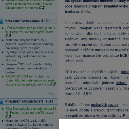
tak cyklus utahování měnové politiky v
využít poklesu Microsoftu. Nvidia
roce doplnit i program kvantitativního
dál tahounem AI boomu
banka oznámila.
více...
VÝSLEDKY SPOLEČNOSTÍ - ČR
Interpretovat dnešní zpomalení tempa 
Růst MercadoLibre akceleruje na 50
chybou. Naopak Rada guvernérů dopro
%. Podle trhu ale roste příliš draze
komentářem, dle kterého by se měly
zvyšovat, aby dosáhly dostatečně rest
Nintendo navýšilo zisk o 150
procent. Switch 2 a Mario pomohly
restriktivní úrovni po nějakou dobu set
navzdory dražším čipům
podobně jestřábím duchu se na tiskové k
Rychlejší růst, vyšší marže a lepší
které musí finanční trhy počítat, že EC
výhled. Lilly překonává Novo
Nordisk
určitou dobu.
Skupina ČSOB v 1. pololetí: Velký
zájem o financování vlastního
ECB ostatně nemá příliš na výběr –
infla
bydlení
PREVIEW: CSG míří k dalšímu
však zůstává dvouciferná. Rizikem nav
růstu. Klíčové bude tempo obranné
pomalého odeznívání jádrové
inflace
.
divize a vývoj zakázkové knihy
pokračovat ve zvyšování
sazeb
i v roc
úrovni 3,0 - 3,5 %.
více...
VÝSLEDKY SPOLEČNOSTÍ - SVĚT
S dalším růstem
úrokových
sazeb
je kon
Růst MercadoLibre akceleruje na 50
Ta nově počítá s krátkou technickou 
%. Podle trhu ale roste příliš draze
energetické krize a vysoké nejistoty. 
Nintendo navýšilo zisk o 150
postarala o svižné odeznění silných ce
procent. Switch 2 a Mario pomohly
také
inflační
výhled pro rok 2023, a to z
navzdory dražším čipům