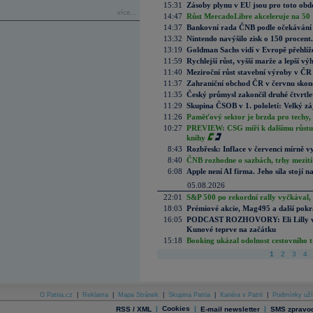
15:31
Zásoby plynu v EU jsou pro toto obdo
více...
14:47
Růst MercadoLibre akceleruje na 50 %
14:37
Bankovní rada ČNB podle očekávání 
13:32
Nintendo navýšilo zisk o 150 procen
13:19
Goldman Sachs vidí v Evropě přehlíže
11:59
Rychlejší růst, vyšší marže a lepší v
11:40
Meziroční růst stavební výroby v ČR
11:37
Zahraniční obchod ČR v červnu skonč
11:35
Český průmysl zakončil druhé čtvrtlet
11:29
Skupina ČSOB v 1. pololetí: Velký zá
11:26
Paměťový sektor je brzda pro techy,
10:27
PREVIEW: CSG míří k dalšímu růstu.
knihy
8:43
Rozbřesk: Inflace v červenci mírně v
8:40
ČNB rozhodne o sazbách, trhy mezitím
6:08
Apple není AI firma. Jeho síla stojí n
05.08.2026
22:01
S&P 500 po rekordní rally vyčkával,
18:03
Prémiové akcie, Mag495 a další pokr
16:05
PODCAST ROZHOVORY: Eli Lilly vs. 
Kunové teprve na začátku
15:18
Booking ukázal odolnost cestovního trh
1
2
3
4
O Patria.cz
|
Reklama
|
Mapa Stránek
|
Skupina Patria
|
Kariéra v Patrii
|
Podmínky uží
|
Cookies
|
|
RSS / XML
E-mail newsletter
SMS zpravod