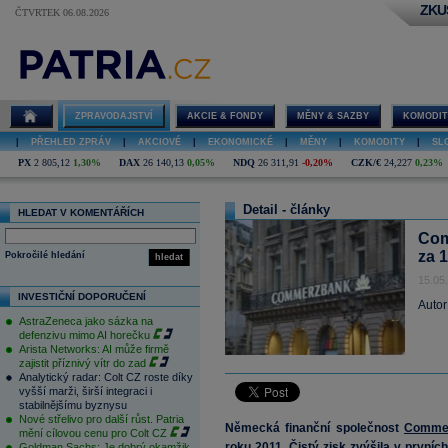
ZKU
ČTVRTEK 06.08.2026
ZPRAVODAJSTVÍ
AKCIE & FONDY
MĚNY & SAZBY
KOMODIT
|
PŘEHLED ZPRÁV
|
AKCIOVÉ
|
EKONOMICKÉ
|
MĚNY
|
KOMODITY
|
SL
PX
2 805,12
1,30%
DAX
26 140,13
0,05%
NDQ
26 311,91
-0,20%
CZK/€
24,227
0,23%
Detail - články
HLEDAT V KOMENTÁŘÍCH
Com
za 1
Pokročilé hledání
hledat
15.05
INVESTIČNÍ DOPORUČENÍ
Autor
AstraZeneca jako sázka na
defenzivu mimo AI horečku
Arista Networks: AI může firmě
zajistit příznivý vítr do zad
Analytický radar: Colt CZ roste díky
vyšší marži, širší integraci i
stabilnějšímu byznysu
Nové střelivo pro další růst. Patria
Německá finanční společnost
Comme
mění cílovou cenu pro Colt CZ
roku 2011. Čistý zisk zvýšila v prvníc
Goldman Sachs: Je dobrý okamžik