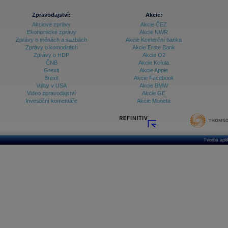
Zpravodajství:
Akcie:
Akciové zprávy
Akcie ČEZ
Ekonomické zprávy
Akcie NWR
Zprávy o měnách a sazbách
Akcie Komerční banka
Zprávy o komoditách
Akcie Erste Bank
Zprávy o HDP
Akcie O2
ČNB
Akcie Kofola
Grexit
Akcie Apple
Brexit
Akcie Facebook
Volby v USA
Akcie BMW
Video zpravodajství
Akcie GE
Investiční komentáře
Akcie Moneta
Tvorba apl