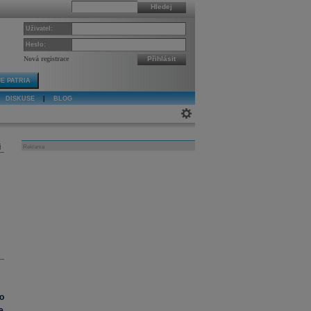
Hledej
Uživatel:
Heslo:
Nová registrace
Přihlásit
E PATRIA
DISKUSE
|
BLOG
j
Reklama
o
e