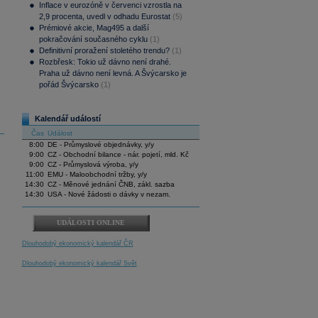
Inflace v eurozóně v červenci vzrostla na
2,9 procenta, uvedl v odhadu Eurostat
(5)
Prémiové akcie, Mag495 a další
pokračování současného cyklu
(1)
Definitivní proražení stoletého trendu?
(1)
Rozbřesk: Tokio už dávno není drahé.
Praha už dávno není levná. A Švýcarsko je
pořád Švýcarsko
(1)
Kalendář událostí
Čas
Událost
8:00
DE - Průmyslové objednávky, y/y
9:00
CZ - Obchodní bilance - nár. pojetí, mld. Kč
9:00
CZ - Průmyslová výroba, y/y
11:00
EMU - Maloobchodní tržby, y/y
14:30
CZ - Měnové jednání ČNB, zákl. sazba
14:30
USA - Nové žádosti o dávky v nezam.
UDÁLOSTI ONLINE
Dlouhodobý ekonomický kalendář ČR
Dlouhodobý ekonomický kalendář Svět