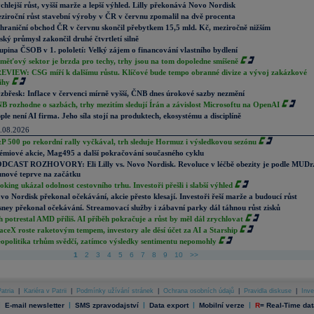
chlejší růst, vyšší marže a lepší výhled. Lilly překonává Novo Nordisk
ziroční růst stavební výroby v ČR v červnu zpomalil na dvě procenta
hraniční obchod ČR v červnu skončil přebytkem 15,5 mld. Kč, meziročně nižším
ský průmysl zakončil druhé čtvrtletí silně
upina ČSOB v 1. pololetí: Velký zájem o financování vlastního bydlení
měťový sektor je brzda pro techy, trhy jsou na tom dopoledne smíšeně
EVIEW: CSG míří k dalšímu růstu. Klíčové bude tempo obranné divize a vývoj zakázkové
ihy
zbřesk: Inflace v červenci mírně vyšší, ČNB dnes úrokové sazby nezmění
B rozhodne o sazbách, trhy mezitím sledují Írán a závislost Microsoftu na OpenAI
ple není AI firma. Jeho síla stojí na produktech, ekosystému a disciplíně
.08.2026
P 500 po rekordní rally vyčkával, trh sleduje Hormuz i výsledkovou sezónu
émiové akcie, Mag495 a další pokračování současného cyklu
DCAST ROZHOVORY: Eli Lilly vs. Novo Nordisk. Revoluce v léčbě obezity je podle MUDr
nové teprve na začátku
oking ukázal odolnost cestovního trhu. Investoři přešli i slabší výhled
vo Nordisk překonal očekávání, akcie přesto klesají. Investoři řeší marže a budoucí růst
sney překonal očekávání. Streamovací služby i zábavní parky dál táhnou růst zisků
h potrestal AMD příliš. AI příběh pokračuje a růst by měl dál zrychlovat
aceX roste raketovým tempem, investory ale děsí účet za AI a Starship
opolitika trhům svědčí, zatímco výsledky sentimentu nepomohly
1
2
3
4
5
6
7
8
9
10
>>
atria
|
Kariéra v Patrii
|
Podmínky užívání stránek
|
Ochrana osobních údajů
|
Pravidla diskuse
|
Inve
|
|
|
|
|
E-mail newsletter
SMS zpravodajství
Data export
Mobilní verze
R
=
Real-Time dat