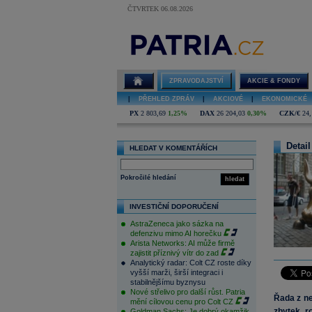
ČTVRTEK 06.08.2026
ZPRAVODAJSTVÍ
AKCIE & FONDY
|
PŘEHLED ZPRÁV
|
AKCIOVÉ
|
EKONOMICKÉ
PX
2 803,69
1,25%
DAX
26 204,03
0,30%
CZK/€
24,
Detail
HLEDAT V KOMENTÁŘÍCH
Pokročilé hledání
hledat
INVESTIČNÍ DOPORUČENÍ
AstraZeneca jako sázka na
defenzivu mimo AI horečku
Arista Networks: AI může firmě
zajistit příznivý vítr do zad
Analytický radar: Colt CZ roste díky
vyšší marži, širší integraci i
stabilnějšímu byznysu
Nové střelivo pro další růst. Patria
Řada z ne
mění cílovou cenu pro Colt CZ
zbytek r
Goldman Sachs: Je dobrý okamžik