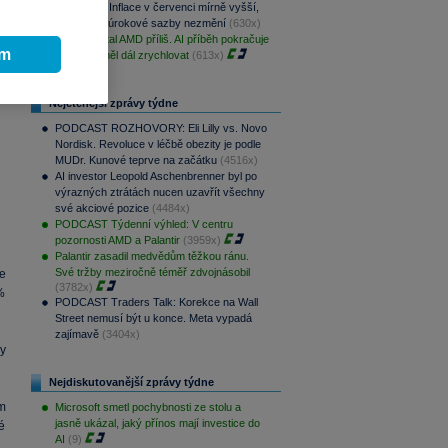
Rozbřesk: Inflace v červenci mírně vyšší,
ČNB dnes úrokové sazby nezmění
(630x)
Trh potrestal AMD příliš. AI příběh pokračuje
ím
a růst by měl dál zrychlovat
(613x)
Nejčtenější zprávy týdne
PODCAST ROZHOVORY: Eli Lilly vs. Novo
Nordisk. Revoluce v léčbě obezity je podle
MUDr. Kunové teprve na začátku
(4516x)
AI investor Leopold Aschenbrenner byl po
výrazných ztrátách nucen uzavřít všechny
své akciové pozice
(4484x)
PODCAST Týdenní výhled: V centru
pozornosti AMD a Palantir
(3959x)
Palantir zasadil medvědům těžkou ránu.
Své tržby meziročně téměř zdvojnásobil
e
(3782x)
%
PODCAST Traders Talk: Korekce na Wall
Street nemusí být u konce. Meta vypadá
zajímavě
(3404x)
ny
Nejdiskutovanější zprávy týdne
m
Microsoft smetl pochybnosti ze stolu a
jasně ukázal, jaký přínos mají investice do
é
AI
(9)