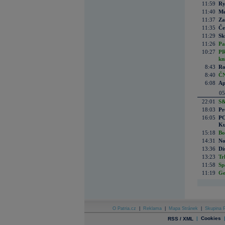
11:59
Ry
11:40
Me
11:37
Za
11:35
Če
11:29
Sk
11:26
Pa
10:27
PR
kn
8:43
Ro
8:40
ČN
6:08
Ap
05
22:01
S&
18:03
Pr
16:05
PO
Ku
15:18
Bo
14:31
No
13:36
Di
13:23
Tr
11:58
Sp
11:19
Ge
O Patria.cz
|
Reklama
|
Mapa Stránek
|
Skupina P
|
Cookies
RSS / XML