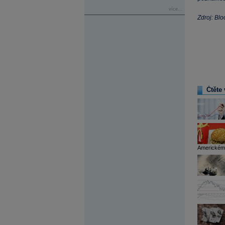
více...
Zdroj: Bl
Čtěte 
Americkému