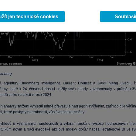
žít jen technické cookies
Souhlas
oomberg
é agentury Bloomberg Intelligence Laurent Douillet a Kaidi Meng uvedli, ž
firmy, které k 24. červenci dosud snížily své odhady, zaznamenaly v průměru 3
adů zisku na akcii v roce 2024.
ch analýzy snížení výhledů mírně převažuje nad jejich zvýšením, zatímco cíle větši
í, které poskytly podrobnosti, zůstávají beze změny.
výhledů u významných společností a vybírání zisků u vysoce hodnocených fire
titulkům novin a tlačí evropské akciové indexy dolů,“ napsali stratégové BI ve sv
.