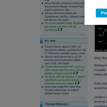
Novo Nordisk překonal očekávání,
akcie přesto klesají. Investoři řeší
marže a budoucí růst
Pou
Disney překonal očekávání.
Streamovací služby i zábavní parky
dál táhnou růst zisků
Trh potrestal AMD příliš. AI příběh
pokračuje a růst by měl dál
zrychlovat
více...
IPO, M&A
Čínský čipový gigant CXMT při
burzovním debutu vystřelil přes 500
%. Překonal i největší banku země
Stát by mohl dát na burzu až 40
Zdroj: Bl
procent akcií pražského letiště v
roce 2028, řekl Babiš
Stratégov
Čínský Moonshot AI míří na burzu.
evropské 
Jeho model Kimi K3 znovu rozvířil
debatu o budoucnosti AI
pokles odh
SK Hynix míří na Nasdaq. O jeden z
největších burzovních debutů v
historii je obrovský zájem
Podle jeji
Nová vlna mega IPO hýbe trhy.
společnost
Rychlé zařazování do indexů
přináší šance i rizika
„Snížení 
více...
dominují 
TÝDENNÍ PŘEHLEDY
poznámce