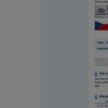
Dnes vyjdo
Zatímco v Č
Tagy:
M
poptávk
Reklama
Váš n
Na tomto m
pouze přihl
zde
.
Aktuá
06
13:19
Go