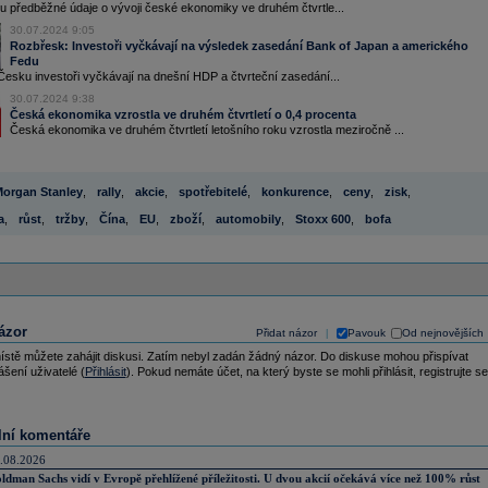
u předběžné údaje o vývoji české ekonomiky ve druhém čtvrtle...
30.07.2024 9:05
Rozbřesk: Investoři vyčkávají na výsledek zasedání Bank of Japan a amerického
Fedu
esku investoři vyčkávají na dnešní HDP a čtvrteční zasedání...
30.07.2024 9:38
Česká ekonomika vzrostla ve druhém čtvrtletí o 0,4 procenta
Česká ekonomika ve druhém čtvrtletí letošního roku vzrostla meziročně ...
organ Stanley
,
rally
,
akcie
,
spotřebitelé
,
konkurence
,
ceny
,
zisk
,
a
,
růst
,
tržby
,
Čína
,
EU
,
zboží
,
automobily
,
Stoxx 600
,
bofa
ázor
Přidat názor
Pavouk
Od nejnovějších
|
ístě můžete zahájit diskusi. Zatím nebyl zadán žádný názor. Do diskuse mohou přispívat
ášení uživatelé (
Přihlásit
). Pokud nemáte účet, na který byste se mohli přihlásit, registrujte se
lní komentáře
.08.2026
ldman Sachs vidí v Evropě přehlížené příležitosti. U dvou akcií očekává více než 100% růst