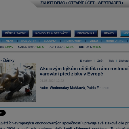
ZKUSIT DEMO
OTEVŘÍT ÚČET
WEBTRADER
|
|
|
MĚNY & SAZBY
KOMODITY & DERIVÁTY
EKONOMIKA
PRÁVO
MOJ
|
MĚNY
|
KOMODITY
|
SLOUPKY
|
ROZHOVORY
|
VIDEO
|
MONITORING
|
180
0,03%
CZK/$
20,947
0,11%
AU
4 261,41
0,41%
BRT
79,42
0,94%
 - články
E-mailem
Zpět
Tisk
Diskutu
|
|
|
Akciovým býkům uštědřila ránu rostoucí
varování před zisky v Evropě
01.08.2024 12:22
Autor:
Wednesday Mašková
, Patria Finance
jvětších evropských obchodovaných společností upravuje své ziskové cíle pr
oku 2024 a celý rok směrem dolů kvůli slábnoucí poptávce. To ohrožuj