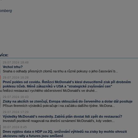
oomberg
více:
29.07.2024 18:48
Vrchol trhu?
Snaha o odhady přesných zlomů na trhu a různé pokusy o jeho časování b...
29.07.2024 16:28
První pokles od covidu. Řetězci McDonald's klesl dvouciferně zisk při drobném
poklesu tržeb. Méně zákazníků v USA a "strategické zvyšování cen"
 řetězci restaurací rychlého občerstvení McDonald's ve druhé...
29.07.2024 16:43
Zisky na akciích se ztenčují, Evropa sklouzává do červeného a dolar dál posiluje
Přísun firemních výsledků pokračuje i na začátku dalšího týdne. McDona...
29.07.2024 17:29
Výsledky McDonald's neoslnily. Zabírá plán dostat lidi zpět do restaurací?
Investoři pozitivně reagovali na dnešní oznámení McDonald's, kdy veden...
30.07.2024 8:45
Dnes vyjdou data o HDP za 2Q, snižování výhledů na zisky by mohlo ohrozit
akciovou rally a futures jsou smíšené