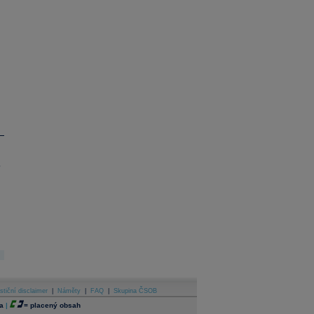
.
stiční disclaimer
|
Náměty
|
FAQ
|
Skupina ČSOB
a
|
=
placený obsah