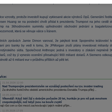
jedna ku pěti. Odstranit lídra labouristů je obtížné a v historii strany se to ještě nik
ce vzrostly, protože investoři kupují vyklesané akcie výrobců čipů. Generální ředit
nsen Huang se na poslední chvíli přidal k prezidentu Trumpovi na jeho cestě d
ump na 36hodinovém summitu upřednostní obchodní jednání a bagatelizova
ozornosti, která se věnuje válce s Íránem.
tních zprávách Jamie Dimon varoval, že jakýkoli krok Spojeného království k
aní pro banky by vedl k tomu, že JPMorgan zruší plány investovat miliardy d
ndýnského sídla. Společnost Anthropic jedná s investory o získání nejméně 3
olarů, což by jí vyneslo ocenění přesahující 900 miliard dolarů. A Siemens odkoup
dnotě až 6 miliard eur v průběhu příštích až pěti let.
více:
21.04.2026 12:00
Nad Trumpovým prezidentstvím se vznášejí podezření na tzv. insider trading
Za druhého funkčního období amerického prezidenta Donalda Trumpa přibý...
10.05.2026 9:53
Víkendář: Když lidé žijí s dobrým počasím 20 let, hurikán je pro ně pak mnohem
znepokojivější, než když jsou na bouře zvyklí
ají růst cen a růst mezd zachovávající jejich reálné příjm...
11.05.2026 17:05