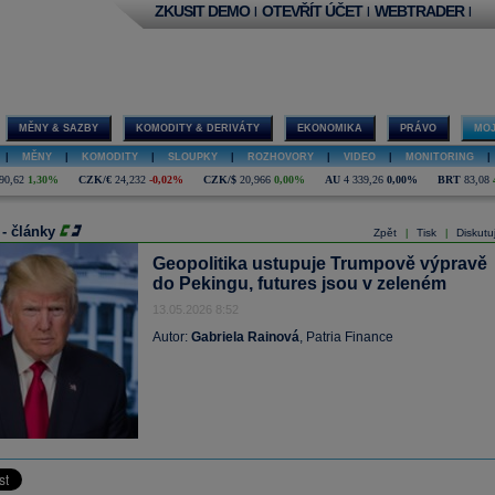
ZKUSIT DEMO
OTEVŘÍT ÚČET
WEBTRADER
|
|
|
MĚNY & SAZBY
KOMODITY & DERIVÁTY
EKONOMIKA
PRÁVO
MOJ
|
MĚNY
|
KOMODITY
|
SLOUPKY
|
ROZHOVORY
|
VIDEO
|
MONITORING
|
90,62
1,30%
CZK/€
24,232
-0,02%
CZK/$
20,966
0,00%
AU
4 339,26
0,00%
BRT
83,08
 - články
Zpět
Tisk
Diskutu
|
|
Geopolitika ustupuje Trumpově výpravě
do Pekingu, futures jsou v zeleném
13.05.2026 8:52
Autor:
Gabriela Rainová
, Patria Finance