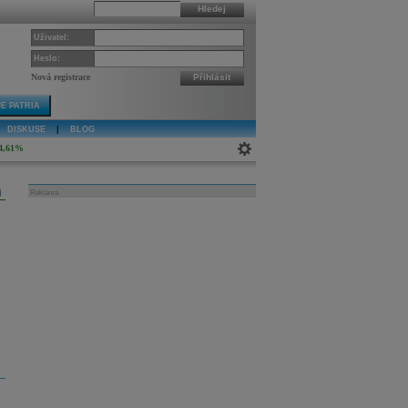
Hledej
Uživatel:
Heslo:
Nová registrace
Přihlásit
E PATRIA
DISKUSE
|
BLOG
4,61%
j
Reklama