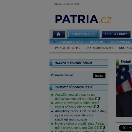
NEDĚLE 09.08.2026
ZPRAVODAJSTVÍ
AKCIE & FONDY
|
PŘEHLED ZPRÁV
|
AKCIOVÉ
|
EKONOMICKÉ
PX
2 785,07
-0,71%
DAX
26 319,45
0,69%
NDQ
26 6
Detail
HLEDAT V KOMENTÁŘÍCH
Pokročilé hledání
hledat
INVESTIČNÍ DOPORUČENÍ
AstraZeneca jako sázka na
defenzivu mimo AI horečku
Arista Networks: AI může firmě
zajistit příznivý vítr do zad
Analytický radar: Colt CZ roste díky
vyšší marži, širší integraci i
stabilnějšímu byznysu
Nové střelivo pro další růst. Patria
mění cílovou cenu pro Colt CZ
Goldman Sachs: Je dobrý okamžik