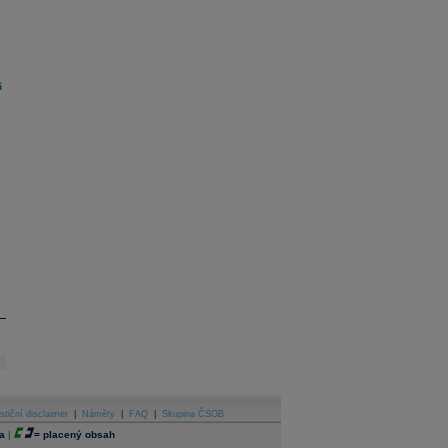
i
stiční disclaimer
|
Náměty
|
FAQ
|
Skupina ČSOB
a
|
=
placený obsah