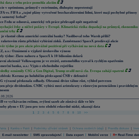
abá data z trhu práce pomohla akciím
cie v optimismu, průmysl v extrémním, dluhopisy neprotestují
FA vs. FIFA a „tajné plány vytvořené bezcharakterními lidmi, které mají pochybné přínosy
o samotný fotbal“
ce Fedu se odsouvá, americký trh práce překvapil opět negativně
sychající řeky a ničivé požáry v Evropě. Klimatická rizika dopadají na průmysl, ekonomiku 
nanční trhy
 je vlastně cílem americké centrální banky? Nasliboval toho Warsh příliš?
 raketovém růstu přichází vybírání zisků. Zaměstnanci SpaceX prodávají akcie
věr týdne je pro akcie převážně pozitivní při vyčkávání na nová data
Z, a.s.: Oznámení o výplatě úrokového výnosu
rly týdne: Zlato nahoru a SpaceX k 10 bilionům dolarů
avní akcionář Volkswagenu je ve ztrátě, automobilku vyzval k rychlým opatřením
merční banka, a.s.: Výpis z obchodního rejstříku
sledky oznámily CSG a Gen Digital, Trump uvalil nová cla. Evropa zahájí opatrně
zbřesk: Koruna po holubičím překvapení ČNB v defenzivě
G výrazně překonala odhady. Obranná divize táhne růst, výhled potvrzen
pen přeje dividendám. CNBC vybírá mezi aristokraty s růstovým potenciálem i pravidelným
nosem
.08.2026
B ve vyčkávacím režimu, zvýšení sazeb ale zůstává dále ve hře
soby plynu v EU jsou pro toto období rekordně nízké, ukazují data
1
2
3
4
5
6
7
8
9
10
>>
atria
|
Kariéra v Patrii
|
Podmínky užívání stránek
|
Ochrana osobních údajů
|
Pravidla diskuse
|
Inve
|
|
|
|
|
E-mail newsletter
SMS zpravodajství
Data export
Mobilní verze
R
=
Real-Time dat