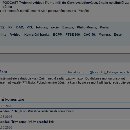
PODCAST Týdenní výhled: Trump míří do Číny, výsledková sezóna je nejsilnější za
pět let
u ani tentokrát nemůžeme mluvit o podstatném posunu. Proběhl...
ČEZ
,
PX
,
DAX
,
VIG
,
futures
,
akcie
,
Evropa
,
Philip Morris
,
Praha
,
irits
,
Výhled
,
Komerční banka
,
BCPP
,
FTSE 100
,
CAC 40
,
Moneta
,
Erste
,
ázor
Přidat názor
Pavouk
Od nejnovějších
|
ístě můžete zahájit diskusi. Zatím nebyl zadán žádný názor. Do diskuse mohou přispívat
ášení uživatelé (
Přihlásit
). Pokud nemáte účet, na který byste se mohli přihlásit, registrujte se
lní komentáře
.08.2026
kendář: Nebojte se, Warsh ve skutečnosti nemá velení
.08.2026
kendář: Trhy nemají rády prázdné řeči
.08.2026