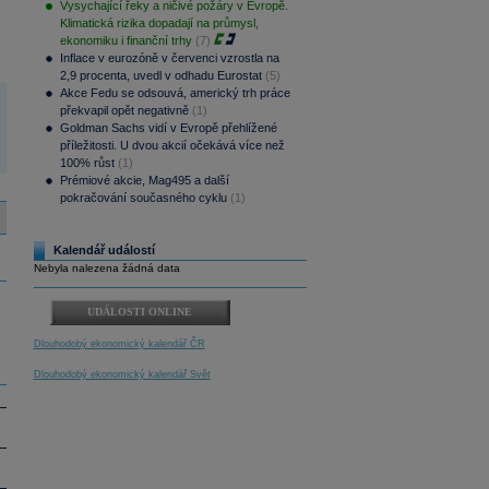
Vysychající řeky a ničivé požáry v Evropě.
Klimatická rizika dopadají na průmysl,
ekonomiku i finanční trhy
(7)
Inflace v eurozóně v červenci vzrostla na
2,9 procenta, uvedl v odhadu Eurostat
(5)
Akce Fedu se odsouvá, americký trh práce
překvapil opět negativně
(1)
Goldman Sachs vidí v Evropě přehlížené
příležitosti. U dvou akcií očekává více než
100% růst
(1)
Prémiové akcie, Mag495 a další
pokračování současného cyklu
(1)
Kalendář událostí
Nebyla nalezena žádná data
UDÁLOSTI ONLINE
Dlouhodobý ekonomický kalendář ČR
Dlouhodobý ekonomický kalendář Svět