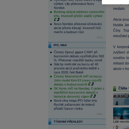
roce jsou 
výhled. Lilly překonává Novo
Nordisk
nestalo.
Booking ukázal odolnost cestovního
trhu. Investoři přešli i slabší výhled
Akcie prud
Novo Nordisk překonal očekávání,
Nvidie Je
akcie přesto klesají. Investoři řeší
Číny. Tr
marže a budoucí růst
množství p
více...
IPO, M&A
V korporá
Čínský čipový gigant CXMT při
zvýšení d
burzovním debutu vystřelil přes 500
nového lo
%. Překonal i největší banku země
miliard d
Stát by mohl dát na burzu až 40
procent akcií pražského letiště v
akcie v ho
roce 2028, řekl Babiš
Čínský Moonshot AI míří na burzu.
Jeho model Kimi K3 znovu rozvířil
debatu o budoucnosti AI
Čtěte 
SK Hynix míří na Nasdaq. O jeden z
největších burzovních debutů v
historii je obrovský zájem
Nová vlna mega IPO hýbe trhy.
Rychlé zařazování do indexů
přináší šance i rizika
více...
Lidé nevním
TÝDENNÍ PŘEHLEDY