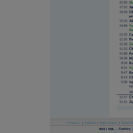
22:05
Sl
17:51
Ak
16:20
UE
pr
15:35
Ak
14:46
Vy
fi
12:55
Co
12:35
Po
12:26
Zá
11:52
ČE
11:00
Pe
10:30
Hl
8:59
Ko
8:51
Vý
8:47
Ro
8:14
CS
5:50
Sr
vý
06
15:57
ČN
15:31
Zá
O Patria.cz
|
Reklama
|
Mapa Stránek
|
Skupina P
|
Cookies
RSS / XML