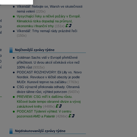
(327x)
dy
Víkendář: Nebojte se, Warsh ve skutečnosti
nemá velení
(220x)
Vysychající řeky a ničivé požáry v Evropě.
el
Klimatická rizika dopadají na průmysl,
ekonomiku i finanční trhy
(151x)
o
Víkendář: Trhy nemají rády prázdné řeči
l
(150x)
e
Nejčtenější zprávy týdne
o
Goldman Sachs vidí v Evropě přehlížené
0
příležitosti. U dvou akcií očekává více než
í
100% růst
(9315x)
PODCAST ROZHOVORY: Eli Lilly vs. Novo
Nordisk. Revoluce v léčbě obezity je podle
MUDr. Kunové teprve na začátku
(7763x)
CSG výrazně překonala odhady. Obranná
divize táhne růst, výhled potvrzen
(5437x)
PREVIEW: CSG míří k dalšímu růstu.
Klíčové bude tempo obranné divize a vývoj
zakázkové knihy
(4488x)
PODCAST Týdenní výhled: V centru
pozornosti AMD a Palantir
(4266x)
Nejdiskutovanější zprávy týdne