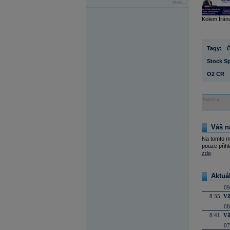
více...
Kolem Írán
Tagy:
Stock Sp
O2 CR
Reklama
Váš n
Na tomto m
pouze přihl
zde
.
Aktuá
09
8:35
Ví
08
8:41
Ví
07