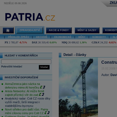
ZKU
NEDĚLE 09.08.2026
ZPRAVODAJSTVÍ
AKCIE & FONDY
MĚNY & SAZBY
KOMODIT
|
PŘEHLED ZPRÁV
|
AKCIOVÉ
|
EKONOMICKÉ
|
MĚNY
|
KOMODITY
|
SL
PX
2 785,07
-0,71%
DAX
26 319,45
0,69%
NDQ
26 690,62
1,30%
CZK/€
24,232
-0,02%
Detail - články
HLEDAT V KOMENTÁŘÍCH
Constru
Pokročilé hledání
hledat
15.02.2008 
Autor:
Dav
INVESTIČNÍ DOPORUČENÍ
AstraZeneca jako sázka na
defenzivu mimo AI horečku
Arista Networks: AI může firmě
zajistit příznivý vítr do zad
Analytický radar: Colt CZ roste díky
vyšší marži, širší integraci i
stabilnějšímu byznysu
Nové střelivo pro další růst. Patria
mění cílovou cenu pro Colt CZ
Goldman Sachs: Je dobrý okamžik