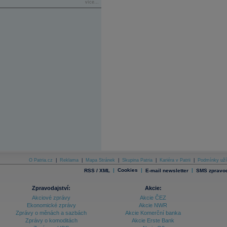
více...
O Patria.cz
|
Reklama
|
Mapa Stránek
|
Skupina Patria
|
Kariéra v Patrii
|
Podmínky uží
|
Cookies
|
|
RSS / XML
E-mail newsletter
SMS zpravod
Zpravodajství:
Akcie:
Akciové zprávy
Akcie ČEZ
Ekonomické zprávy
Akcie NWR
Zprávy o měnách a sazbách
Akcie Komerční banka
Zprávy o komoditách
Akcie Erste Bank