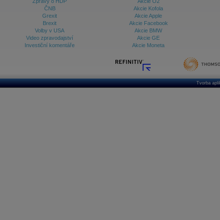
Zprávy o HDP
Akcie O2
ČNB
Akcie Kofola
Grexit
Akcie Apple
Brexit
Akcie Facebook
Volby v USA
Akcie BMW
Video zpravodajství
Akcie GE
Investiční komentáře
Akcie Moneta
Tvorba apl