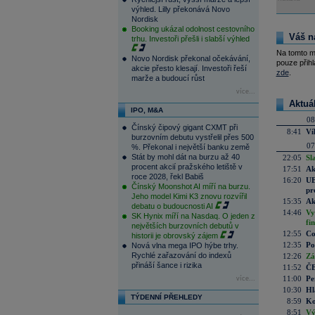
výhled. Lilly překonává Novo
Nordisk
Booking ukázal odolnost cestovního
Váš n
trhu. Investoři přešli i slabší výhled
Na tomto m
Novo Nordisk překonal očekávání,
pouze přihl
akcie přesto klesají. Investoři řeší
zde
.
marže a budoucí růst
více...
Aktuá
IPO, M&A
08
Čínský čipový gigant CXMT při
8:41
Ví
burzovním debutu vystřelil přes 500
07
%. Překonal i největší banku země
Stát by mohl dát na burzu až 40
22:05
Sl
procent akcií pražského letiště v
17:51
Ak
roce 2028, řekl Babiš
16:20
UE
Čínský Moonshot AI míří na burzu.
pr
Jeho model Kimi K3 znovu rozvířil
15:35
Ak
debatu o budoucnosti AI
14:46
Vy
SK Hynix míří na Nasdaq. O jeden z
fi
největších burzovních debutů v
12:55
Co
historii je obrovský zájem
12:35
Po
Nová vlna mega IPO hýbe trhy.
Rychlé zařazování do indexů
12:26
Zá
přináší šance i rizika
11:52
ČE
11:00
Pe
více...
10:30
Hl
TÝDENNÍ PŘEHLEDY
8:59
Ko
8:51
Vý