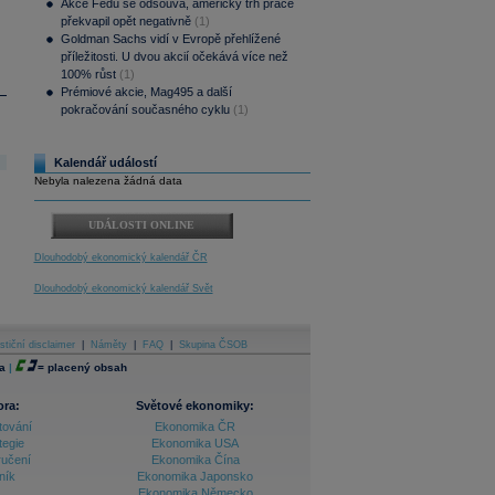
Akce Fedu se odsouvá, americký trh práce
překvapil opět negativně
(1)
Goldman Sachs vidí v Evropě přehlížené
příležitosti. U dvou akcií očekává více než
100% růst
(1)
Prémiové akcie, Mag495 a další
pokračování současného cyklu
(1)
Kalendář událostí
Nebyla nalezena žádná data
UDÁLOSTI ONLINE
Dlouhodobý ekonomický kalendář ČR
Dlouhodobý ekonomický kalendář Svět
stiční disclaimer
|
Náměty
|
FAQ
|
Skupina ČSOB
a
|
=
placený obsah
ora:
Světové ekonomiky:
tování
Ekonomika ČR
tegie
Ekonomika USA
ručení
Ekonomika Čína
ník
Ekonomika Japonsko
Ekonomika Německo