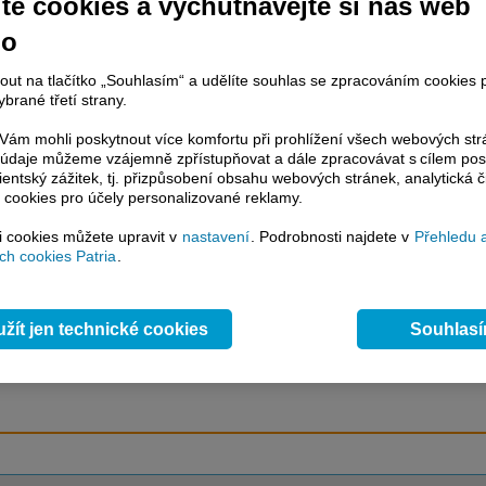
te cookies a vychutnávejte si náš web
no
račování článku je dostupné jen klientům placených služeb
Patria Plus
/
nout na tlačítko „Souhlasím“ a udělíte souhlas se zpracováním cookies 
estor Plus
případně uživatelům platformy
Patria Direct
. Pokud jste klientem
brané třetí strany.
hto služeb, potom je nutné se
Přihlásit
.
ám mohli poskytnout více komfortu při prohlížení všech webových st
to údaje můžeme vzájemně zpřístupňovat a dále zpracovávat s cílem pos
ámci placeného informačního servisu získáte
lientský zážitek, tj. přizpůsobení obsahu webových stránek, analytická č
řístup ke
kompletnímu zpravodajství
 cookies pro účely personalizované reklamy.
.patria.cz bez jakýchkoliv omezení. Veškeré
rávy, komentáře a horké zprávy jsou
si cookies můžete upravit v
nastavení
. Podrobnosti najdete v
Přehledu 
brazovány terminálovou metodou (bez nutnosti obnovovat stránku) bez
h cookies Patria
.
ždění a v plné verzi.
en zpravodajství, ale i další služby získáte v Patria Plus / Investor Plus -
sms
e-mailové
zpravodajství,
data
z finančních trhů v reálném čase, kompletní
žít jen technické cookies
Souhlas
lytický servis
, rozsáhlé
databáze
časových řad ke stažení,
prognózy
oje a
valuace
, ekonomické
fundamenty
,
nástroje
a
kalkulátory
...
více