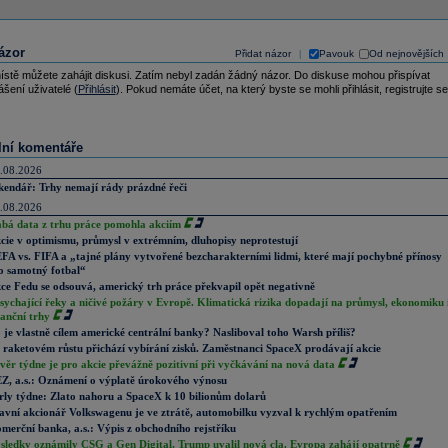
ázor
Přidat názor
Pavouk
Od nejnovějších
|
ístě můžete zahájit diskusi. Zatím nebyl zadán žádný názor. Do diskuse mohou přispívat
ášení uživatelé (
Přihlásit
). Pokud nemáte účet, na který byste se mohli přihlásit, registrujte se
lní komentáře
.08.2026
kendář: Trhy nemají rády prázdné řeči
.08.2026
abá data z trhu práce pomohla akciím
cie v optimismu, průmysl v extrémním, dluhopisy neprotestují
FA vs. FIFA a „tajné plány vytvořené bezcharakterními lidmi, které mají pochybné přínosy
o samotný fotbal“
ce Fedu se odsouvá, americký trh práce překvapil opět negativně
sychající řeky a ničivé požáry v Evropě. Klimatická rizika dopadají na průmysl, ekonomiku 
nanční trhy
 je vlastně cílem americké centrální banky? Nasliboval toho Warsh příliš?
 raketovém růstu přichází vybírání zisků. Zaměstnanci SpaceX prodávají akcie
věr týdne je pro akcie převážně pozitivní při vyčkávání na nová data
Z, a.s.: Oznámení o výplatě úrokového výnosu
rly týdne: Zlato nahoru a SpaceX k 10 bilionům dolarů
avní akcionář Volkswagenu je ve ztrátě, automobilku vyzval k rychlým opatřením
merční banka, a.s.: Výpis z obchodního rejstříku
sledky oznámily CSG a Gen Digital, Trump uvalil nová cla. Evropa zahájí opatrně