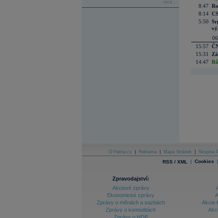
více...
8:47
Ro
8:14
CS
5:50
Sr
vý
06
15:57
ČN
15:31
Zá
14:47
Rů
O Patria.cz
|
Reklama
|
Mapa Stránek
|
Skupina P
|
Cookies
RSS / XML
Zpravodajství:
Akciové zprávy
Ekonomické zprávy
A
Zprávy o měnách a sazbách
Akcie 
Zprávy o komoditách
Akc
Zprávy o HDP