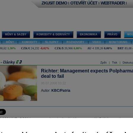
ZKUSIT DEMO
OTEVŘÍT ÚČET
WEBTRADER
|
|
|
MĚNY & SAZBY
KOMODITY & DERIVÁTY
EKONOMIKA
PRÁVO
MOJ
|
MĚNY
|
KOMODITY
|
SLOUPKY
|
ROZHOVORY
|
VIDEO
|
MONITORING
|
90,62
1,30%
CZK/€
24,232
-0,02%
CZK/$
20,966
0,00%
AU
4 339,26
0,00%
BRT
83,08
 - články
Zpět
Tisk
Diskutu
|
|
Richter: Management expects Polpharm
deal to fail
08.07.2008 10:22
Autor:
KBC/Patria
31 100 HUF, -2,69%) announced yesterday that its merger with Polish generic
 Polpharma is unlikely to be completed as Polpharma’s majority owner Genefar
additional management rights and the release of certain obligations c