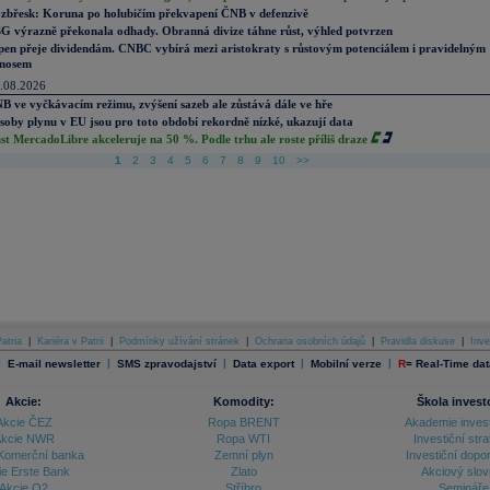
zbřesk: Koruna po holubičím překvapení ČNB v defenzivě
G výrazně překonala odhady. Obranná divize táhne růst, výhled potvrzen
pen přeje dividendám. CNBC vybírá mezi aristokraty s růstovým potenciálem i pravidelným
nosem
.08.2026
B ve vyčkávacím režimu, zvýšení sazeb ale zůstává dále ve hře
soby plynu v EU jsou pro toto období rekordně nízké, ukazují data
st MercadoLibre akceleruje na 50 %. Podle trhu ale roste příliš draze
1
2
3
4
5
6
7
8
9
10
>>
atria
|
Kariéra v Patrii
|
Podmínky užívání stránek
|
Ochrana osobních údajů
|
Pravidla diskuse
|
Inve
|
|
|
|
|
E-mail newsletter
SMS zpravodajství
Data export
Mobilní verze
R
=
Real-Time dat
Akcie:
Komodity:
Škola invest
Akcie ČEZ
Ropa BRENT
Akademie inves
kcie NWR
Ropa WTI
Investiční stra
Komerční banka
Zemní plyn
Investiční dopo
ie Erste Bank
Zlato
Akciový slov
Akcie O2
Stříbro
Semináře