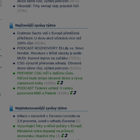
divize táhne růst, výhled potvrzen
(467x)
Víkendář: Trhy nemají rády prázdné řeči
(379x)
Nejčtenější zprávy týdne
Goldman Sachs vidí v Evropě přehlížené
příležitosti. U dvou akcií očekává více než
100% růst
(9018x)
PODCAST ROZHOVORY: Eli Lilly vs. Novo
Nordisk. Revoluce v léčbě obezity je podle
MUDr. Kunové teprve na začátku
(7037x)
CSG výrazně překonala odhady. Obranná
divize táhne růst, výhled potvrzen
(5141x)
PREVIEW: CSG míří k dalšímu růstu.
Klíčové bude tempo obranné divize a vývoj
zakázkové knihy
(4339x)
PODCAST Týdenní výhled: V centru
pozornosti AMD a Palantir
(4198x)
i
Nejdiskutovanější zprávy týdne
Inflace v eurozóně v červenci vzrostla na
2,9 procenta, uvedl v odhadu Eurostat
(5)
Vysychající řeky a ničivé požáry v Evropě.
Klimatická rizika dopadají na průmysl,
ekonomiku i finanční trhy
(2)