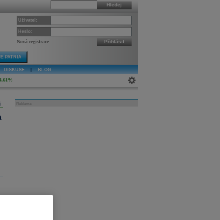
Hledej
Uživatel:
Heslo:
Nová registrace
Přihlásit
E PATRIA
DISKUSE
|
BLOG
4,61%
j
Reklama
a