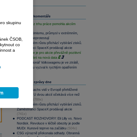
Související komentáře
pro skupinu
Slabá data z trhu práce pomohla akciím
Akcie v optimismu, průmysl v extrémním,
dluhopisy neprotestují
ránek ČSOB,
Po raketovém růstu přichází vybírání zisků.
kytnout co
Zaměstnanci SpaceX prodávají akcie
innost a
Závěr týdne je pro akcie převážně pozitivní
při vyčkávání na nová data
Hlavní akcionář Volkswagenu je ve ztrátě,
a
automobilku vyzval k rychlým opatřením
Nejčtenější zprávy dne
Goldman Sachs vidí v Evropě přehlížené
ím
příležitosti. U dvou akcií očekává více než
100% růst
(789x)
Po raketovém růstu přichází vybírání zisků.
Zaměstnanci SpaceX prodávají akcie
(741x)
PODCAST ROZHOVORY: Eli Lilly vs. Novo
Nordisk. Revoluce v léčbě obezity je podle
MUDr. Kunové teprve na začátku
(504x)
CSG výrazně překonala odhady. Obranná