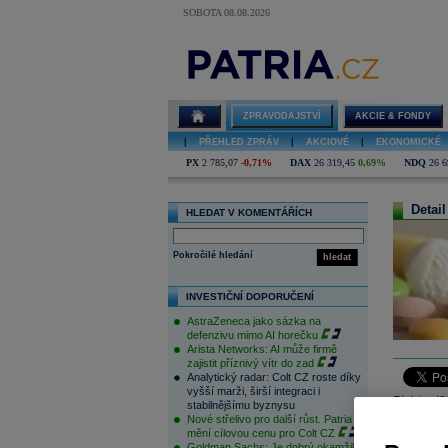
SOBOTA 08.08.2026
ZPRAVODAJSTVÍ
AKCIE & FONDY
|
PŘEHLED ZPRÁV
|
AKCIOVÉ
|
EKONOMICKÉ
PX
2 785,07
-0,71%
DAX
26 319,45
0,69%
NDQ
26 6
Detail
HLEDAT V KOMENTÁŘÍCH
Pokročilé hledání
hledat
INVESTIČNÍ DOPORUČENÍ
AstraZeneca jako sázka na
defenzivu mimo AI horečku
Arista Networks: AI může firmě
zajistit příznivý vítr do zad
Analytický radar: Colt CZ roste díky
vyšší marži, širší integraci i
Richter (
stabilnějšímu byznysu
Nové střelivo pro další růst. Patria
drugmaker
mění cílovou cenu pro Colt CZ
demanded 
Goldman Sachs: Je dobrý okamžik