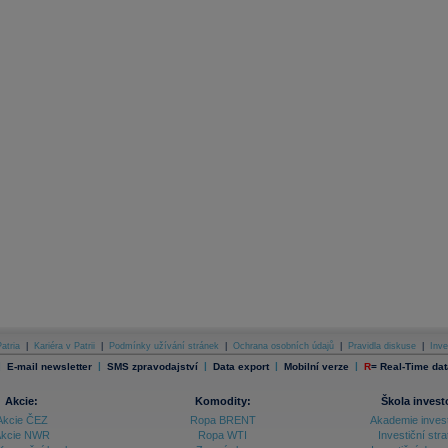
atria
|
Kariéra v Patrii
|
Podmínky užívání stránek
|
Ochrana osobních údajů
|
Pravidla diskuse
|
Inve
|
|
|
|
|
E-mail newsletter
SMS zpravodajství
Data export
Mobilní verze
R
=
Real-Time dat
Akcie:
Komodity:
Škola invest
Akcie ČEZ
Ropa BRENT
Akademie inves
kcie NWR
Ropa WTI
Investiční stra