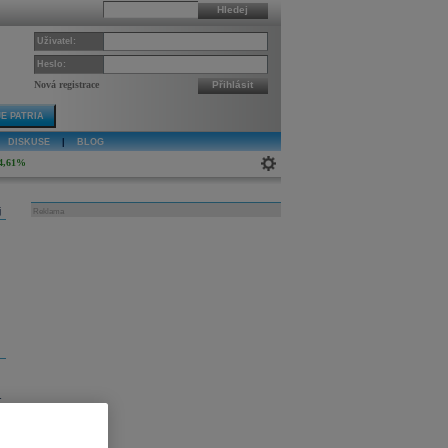
Hledej
Uživatel:
Heslo:
Nová registrace
Přihlásit
E PATRIA
DISKUSE
|
BLOG
4,61%
j
Reklama
t