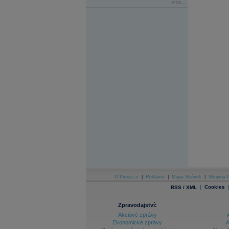
více...
O Patria.cz
|
Reklama
|
Mapa Stránek
|
Skupina P
|
Cookies
RSS / XML
Zpravodajství:
Akciové zprávy
Ekonomické zprávy
A