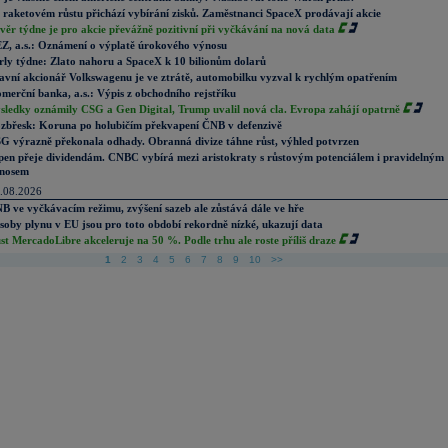
 raketovém růstu přichází vybírání zisků. Zaměstnanci SpaceX prodávají akcie
věr týdne je pro akcie převážně pozitivní při vyčkávání na nová data
Z, a.s.: Oznámení o výplatě úrokového výnosu
rly týdne: Zlato nahoru a SpaceX k 10 bilionům dolarů
avní akcionář Volkswagenu je ve ztrátě, automobilku vyzval k rychlým opatřením
merční banka, a.s.: Výpis z obchodního rejstříku
sledky oznámily CSG a Gen Digital, Trump uvalil nová cla. Evropa zahájí opatrně
zbřesk: Koruna po holubičím překvapení ČNB v defenzivě
G výrazně překonala odhady. Obranná divize táhne růst, výhled potvrzen
pen přeje dividendám. CNBC vybírá mezi aristokraty s růstovým potenciálem i pravidelným
nosem
.08.2026
B ve vyčkávacím režimu, zvýšení sazeb ale zůstává dále ve hře
soby plynu v EU jsou pro toto období rekordně nízké, ukazují data
st MercadoLibre akceleruje na 50 %. Podle trhu ale roste příliš draze
1
2
3
4
5
6
7
8
9
10
>>