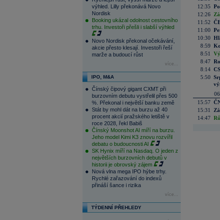
výhled. Lilly překonává Novo
12:35
Po
Nordisk
12:26
Zá
Booking ukázal odolnost cestovního
11:52
ČE
trhu. Investoři přešli i slabší výhled
11:00
Pe
10:30
Hl
Novo Nordisk překonal očekávání,
8:59
Ko
akcie přesto klesají. Investoři řeší
8:51
Vý
marže a budoucí růst
8:47
Ro
více...
8:14
CS
IPO, M&A
5:50
Sr
vý
Čínský čipový gigant CXMT při
06
burzovním debutu vystřelil přes 500
15:57
ČN
%. Překonal i největší banku země
Stát by mohl dát na burzu až 40
15:31
Zá
procent akcií pražského letiště v
14:47
Rů
roce 2028, řekl Babiš
Čínský Moonshot AI míří na burzu.
Jeho model Kimi K3 znovu rozvířil
debatu o budoucnosti AI
SK Hynix míří na Nasdaq. O jeden z
největších burzovních debutů v
historii je obrovský zájem
Nová vlna mega IPO hýbe trhy.
Rychlé zařazování do indexů
přináší šance i rizika
více...
TÝDENNÍ PŘEHLEDY