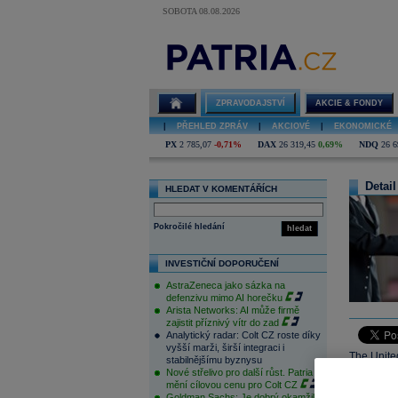
SOBOTA 08.08.2026
ZPRAVODAJSTVÍ
AKCIE & FONDY
|
PŘEHLED ZPRÁV
|
AKCIOVÉ
|
EKONOMICKÉ
PX
2 785,07
-0,71%
DAX
26 319,45
0,69%
NDQ
26 6
Detail
HLEDAT V KOMENTÁŘÍCH
Pokročilé hledání
hledat
INVESTIČNÍ DOPORUČENÍ
AstraZeneca jako sázka na
defenzivu mimo AI horečku
Arista Networks: AI může firmě
zajistit příznivý vítr do zad
Analytický radar: Colt CZ roste díky
vyšší marži, širší integraci i
The Unite
stabilnějšímu byznysu
Nové střelivo pro další růst. Patria
of a radar
mění cílovou cenu pro Colt CZ
Goldman Sachs: Je dobrý okamžik