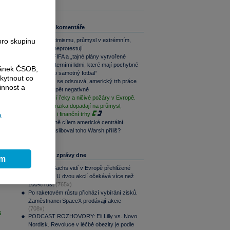
Související komentáře
Akcie v optimismu, průmysl v extrémním,
pro skupinu
dluhopisy neprotestují
UEFA vs. FIFA a „tajné plány vytvořené
bezcharakterními lidmi, které mají pochybné
ránek ČSOB,
přínosy pro samotný fotbal“
kytnout co
Akce Fedu se odsouvá, americký trh práce
innost a
překvapil opět negativně
Vysychající řeky a ničivé požáry v Evropě.
Klimatická rizika dopadají na průmysl,
ekonomiku i finanční trhy
a
Co je vlastně cílem americké centrální
banky? Nasliboval toho Warsh příliš?
Nejčtenější zprávy dne
ím
Goldman Sachs vidí v Evropě přehlížené
příležitosti. U dvou akcií očekává více než
100% růst
(765x)
Po raketovém růstu přichází vybírání zisků.
Zaměstnanci SpaceX prodávají akcie
(708x)
i
PODCAST ROZHOVORY: Eli Lilly vs. Novo
Nordisk. Revoluce v léčbě obezity je podle