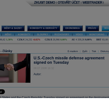
ZKUSIT DEMO
OTEVŘÍT ÚČET
WEBTRADER
|
|
|
MĚNY & SAZBY
KOMODITY & DERIVÁTY
EKONOMIKA
PRÁVO
MOJ
|
MĚNY
|
KOMODITY
|
SLOUPKY
|
ROZHOVORY
|
VIDEO
|
MONITORING
|
90,62
1,30%
CZK/€
24,232
-0,02%
CZK/$
20,966
0,00%
AU
4 339,26
0,00%
BRT
83,08
 - články
E-mailem
Zpět
Tisk
Diskutu
|
|
|
U.S.-Czech missile defense agreement
signed on Tuesday
08.07.2008 16:32
Autor:
d States and the Czech Republic Tuesday signed an agreement on the deploymen
 as part of the U.S. missile defense system.