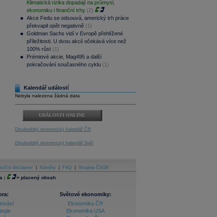
Klimatická rizika dopadají na průmysl,
ekonomiku i finanční trhy
(2)
Akce Fedu se odsouvá, americký trh práce
překvapil opět negativně
(1)
Goldman Sachs vidí v Evropě přehlížené
příležitosti. U dvou akcií očekává více než
100% růst
(1)
Prémiové akcie, Mag495 a další
pokračování současného cyklu
(1)
Kalendář událostí
Nebyla nalezena žádná data
UDÁLOSTI ONLINE
Dlouhodobý ekonomický kalendář ČR
Dlouhodobý ekonomický kalendář Svět
stiční disclaimer
|
Náměty
|
FAQ
|
Skupina ČSOB
a
|
=
placený obsah
ora:
Světové ekonomiky:
tování
Ekonomika ČR
tegie
Ekonomika USA