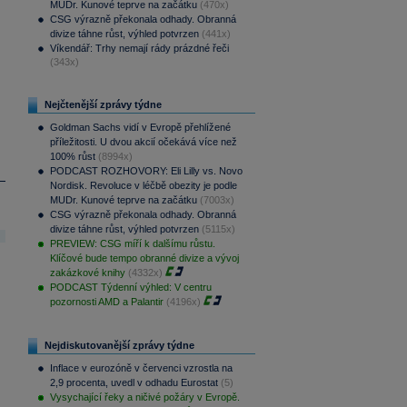
MUDr. Kunové teprve na začátku
(470x)
CSG výrazně překonala odhady. Obranná
divize táhne růst, výhled potvrzen
(441x)
Víkendář: Trhy nemají rády prázdné řeči
(343x)
Nejčtenější zprávy týdne
Goldman Sachs vidí v Evropě přehlížené
příležitosti. U dvou akcií očekává více než
100% růst
(8994x)
PODCAST ROZHOVORY: Eli Lilly vs. Novo
Nordisk. Revoluce v léčbě obezity je podle
MUDr. Kunové teprve na začátku
(7003x)
CSG výrazně překonala odhady. Obranná
divize táhne růst, výhled potvrzen
(5115x)
PREVIEW: CSG míří k dalšímu růstu.
Klíčové bude tempo obranné divize a vývoj
zakázkové knihy
(4332x)
PODCAST Týdenní výhled: V centru
pozornosti AMD a Palantir
(4196x)
Nejdiskutovanější zprávy týdne
Inflace v eurozóně v červenci vzrostla na
2,9 procenta, uvedl v odhadu Eurostat
(5)
Vysychající řeky a ničivé požáry v Evropě.