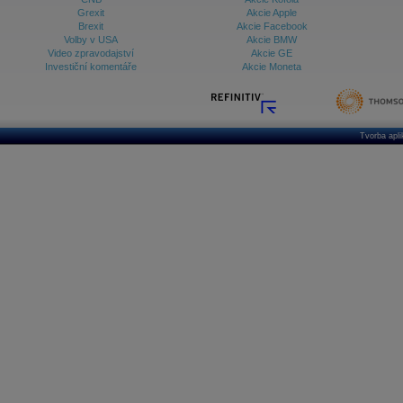
Grexit
Akcie Apple
Brexit
Akcie Facebook
Volby v USA
Akcie BMW
Video zpravodajství
Akcie GE
Investiční komentáře
Akcie Moneta
Tvorba apl