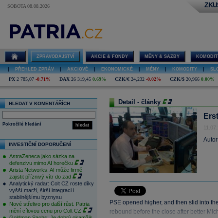
ZKU
SOBOTA 08.08.2026
ZPRAVODAJSTVÍ
AKCIE & FONDY
MĚNY & SAZBY
KOMODIT
|
PŘEHLED ZPRÁV
|
AKCIOVÉ
|
EKONOMICKÉ
|
MĚNY
|
KOMODITY
|
SL
PX
2 785,07
-0,71%
DAX
26 319,45
0,69%
CZK/€
24,232
-0,02%
CZK/$
20,966
0,00%
Detail - články
HLEDAT V KOMENTÁŘÍCH
Ers
Pokročilé hledání
hledat
11.07
Autor
INVESTIČNÍ DOPORUČENÍ
AstraZeneca jako sázka na
defenzivu mimo AI horečku
Arista Networks: AI může firmě
zajistit příznivý vítr do zad
Analytický radar: Colt CZ roste díky
vyšší marži, širší integraci i
stabilnějšímu byznysu
PSE opened higher, and then slid into th
Nové střelivo pro další růst. Patria
mění cílovou cenu pro Colt CZ
rebound before the close after better Mic
Goldman Sachs: Je dobrý okamžik