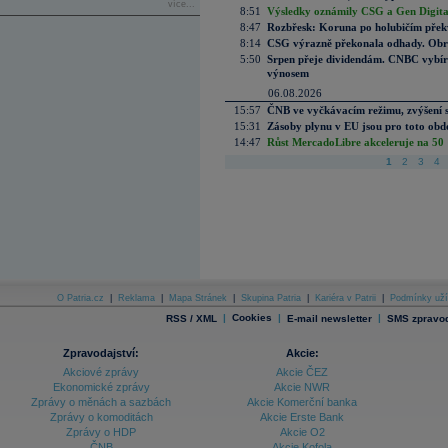
více...
8:51
Výsledky oznámily CSG a Gen Digital
8:47
Rozbřesk: Koruna po holubičím přek
8:14
CSG výrazně překonala odhady. Obran
5:50
Srpen přeje dividendám. CNBC vybírá
výnosem
06.08.2026
15:57
ČNB ve vyčkávacím režimu, zvýšení s
15:31
Zásoby plynu v EU jsou pro toto obdo
14:47
Růst MercadoLibre akceleruje na 50 %
1
2
3
4
O Patria.cz
|
Reklama
|
Mapa Stránek
|
Skupina Patria
|
Kariéra v Patrii
|
Podmínky uží
|
Cookies
|
|
RSS / XML
E-mail newsletter
SMS zpravod
Zpravodajství:
Akcie:
Akciové zprávy
Akcie ČEZ
Ekonomické zprávy
Akcie NWR
Zprávy o měnách a sazbách
Akcie Komerční banka
Zprávy o komoditách
Akcie Erste Bank
Zprávy o HDP
Akcie O2
ČNB
Akcie Kofola