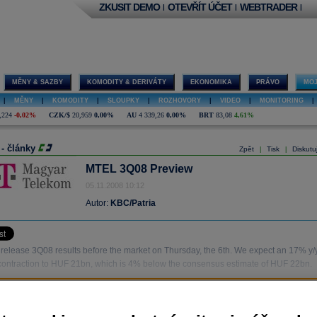
ZKUSIT DEMO
OTEVŘÍT ÚČET
WEBTRADER
|
|
|
MĚNY & SAZBY
KOMODITY & DERIVÁTY
EKONOMIKA
PRÁVO
MOJ
|
MĚNY
|
KOMODITY
|
SLOUPKY
|
ROZHOVORY
|
VIDEO
|
MONITORING
|
,224
-0,02%
CZK/$
20,959
0,00%
AU
4 339,26
0,00%
BRT
83,08
4,61%
 - články
Zpět
Tisk
Diskutu
|
|
MTEL 3Q08 Preview
05.11.2008 10:12
Autor:
KBC/Patria
 release 3Q08 results before the market on Thursday, the 6th. We expect an 17% y/
contraction to HUF 21bn, which is 4% below the consensus estimate of HUF 22bn.