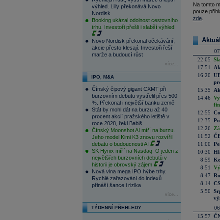
Na tomto m
výhled. Lilly překonává Novo
pouze přihl
Nordisk
zde
.
Booking ukázal odolnost cestovního
trhu. Investoři přešli i slabší výhled
Aktuá
Novo Nordisk překonal očekávání,
akcie přesto klesají. Investoři řeší
07
marže a budoucí růst
22:05
Sl
více...
17:51
Ak
16:20
UE
IPO, M&A
pr
Čínský čipový gigant CXMT při
15:35
Ak
burzovním debutu vystřelil přes 500
14:46
Vy
%. Překonal i největší banku země
fi
Stát by mohl dát na burzu až 40
12:55
Co
procent akcií pražského letiště v
12:35
Po
roce 2028, řekl Babiš
12:26
Zá
Čínský Moonshot AI míří na burzu.
11:52
ČE
Jeho model Kimi K3 znovu rozvířil
debatu o budoucnosti AI
11:00
Pe
SK Hynix míří na Nasdaq. O jeden z
10:30
Hl
největších burzovních debutů v
8:59
Ko
historii je obrovský zájem
8:51
Vý
Nová vlna mega IPO hýbe trhy.
8:47
Ro
Rychlé zařazování do indexů
8:14
CS
přináší šance i rizika
5:50
Sr
více...
vý
TÝDENNÍ PŘEHLEDY
06
15:57
ČN