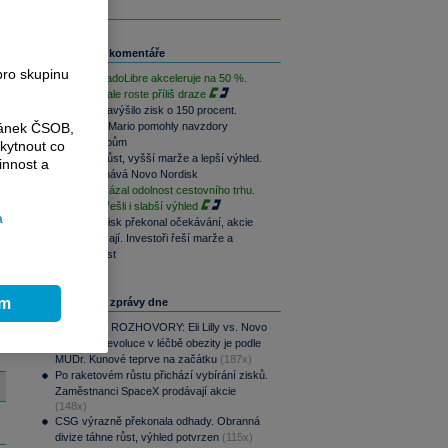
Související komentáře
pro skupinu
Růst MercadoLibre akceleruje na 50 %.
Podle trhu ale roste příliš draze
Nintendo navýšilo zisk o 150 procent.
Switch 2 a Mario pomohly navzdory
ránek ČSOB,
dražším čipům
kytnout co
Rychlejší růst, vyšší marže a lepší výhled.
innost a
Lilly překonává Novo Nordisk
Booking ukázal odolnost cestovního trhu.
Investoři přešli i slabší výhled
a
Novo Nordisk překonal očekávání, akcie
přesto klesají. Investoři řeší marže a
budoucí růst
ím
Nejčtenější zprávy dne
PODCAST ROZHOVORY: Eli Lilly vs. Novo
Nordisk. Revoluce v léčbě obezity je podle
MUDr. Kunové teprve na začátku
(187x)
Po raketovém růstu přichází vybírání zisků.
Zaměstnanci SpaceX prodávají akcie
(148x)
CSG výrazně překonala odhady. Obranná
divize táhne růst, výhled potvrzen
(115x)