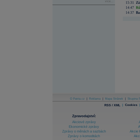
více...
15:31
Zá
14:47
Rů
14:37
Ba
O Patria.cz
|
Reklama
|
Mapa Stránek
|
Skupina P
|
Cookies
RSS / XML
Zpravodajství:
Akciové zprávy
Ekonomické zprávy
A
Zprávy o měnách a sazbách
Akcie 
Zprávy o komoditách
Akc