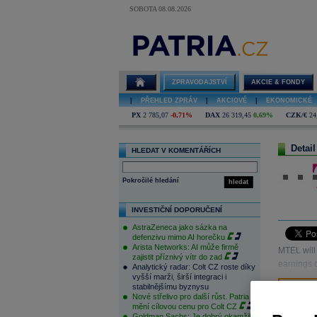
SOBOTA 08.08.2026
ZPRAVODAJSTVÍ
AKCIE & FONDY
|
PŘEHLED ZPRÁV
|
AKCIOVÉ
|
EKONOMICKÉ
PX
2 785,07
-0,71%
DAX
26 319,45
0,69%
CZK/€
24
Detail
HLEDAT V KOMENTÁŘÍCH
Pokročilé hledání
hledat
INVESTIČNÍ DOPORUČENÍ
AstraZeneca jako sázka na
defenzivu mimo AI horečku
Arista Networks: AI může firmě
MTEL will
zajistit příznivý vítr do zad
earnings 
Analytický radar: Colt CZ roste díky
vyšší marži, širší integraci i
stabilnějšímu byznysu
Nové střelivo pro další růst. Patria
mění cílovou cenu pro Colt CZ
Goldman Sachs: Je dobrý okamžik