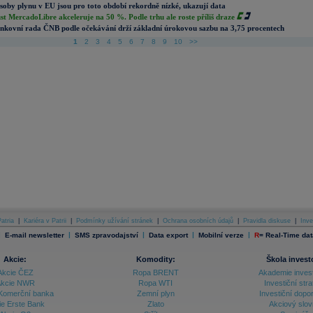
soby plynu v EU jsou pro toto období rekordně nízké, ukazují data
st MercadoLibre akceleruje na 50 %. Podle trhu ale roste příliš draze
nkovní rada ČNB podle očekávání drží základní úrokovou sazbu na 3,75 procentech
1
2
3
4
5
6
7
8
9
10
>>
atria
|
Kariéra v Patrii
|
Podmínky užívání stránek
|
Ochrana osobních údajů
|
Pravidla diskuse
|
Inve
|
|
|
|
|
E-mail newsletter
SMS zpravodajství
Data export
Mobilní verze
R
=
Real-Time dat
Akcie:
Komodity:
Škola invest
Akcie ČEZ
Ropa BRENT
Akademie inves
kcie NWR
Ropa WTI
Investiční stra
Komerční banka
Zemní plyn
Investiční dopo
ie Erste Bank
Zlato
Akciový slov