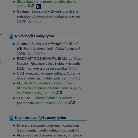
Slabá data z trhu práce pomohla akciím
(107x)
Goldman Sachs vidí v Evropě přehlížené
příležitosti. U dvou akcií očekává více než
100% růst
(98x)
Nejčtenější zprávy týdne
Goldman Sachs vidí v Evropě přehlížené
příležitosti. U dvou akcií očekává více než
100% růst
(8327x)
PODCAST ROZHOVORY: Eli Lilly vs. Novo
i
Nordisk. Revoluce v léčbě obezity je podle
MUDr. Kunové teprve na začátku
(6720x)
CSG výrazně překonala odhady. Obranná
divize táhne růst, výhled potvrzen
(4789x)
PREVIEW: CSG míří k dalšímu růstu.
Klíčové bude tempo obranné divize a vývoj
zakázkové knihy
(4257x)
PODCAST Týdenní výhled: V centru
pozornosti AMD a Palantir
(4171x)
Nejdiskutovanější zprávy týdne
Inflace v eurozóně v červenci vzrostla na
2,9 procenta, uvedl v odhadu Eurostat
(5)
Akce Fedu se odsouvá, americký trh práce