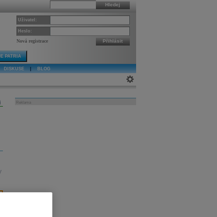
Hledej
Uživatel:
Heslo:
Nová registrace
Přihlásit
E PATRIA
DISKUSE
|
BLOG
j
Reklama
y