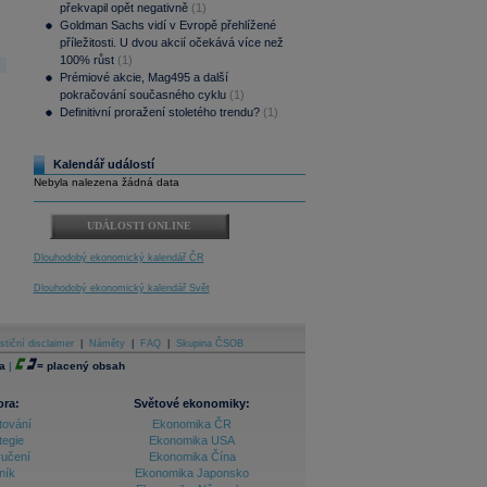
překvapil opět negativně
(1)
Goldman Sachs vidí v Evropě přehlížené
příležitosti. U dvou akcií očekává více než
100% růst
(1)
Prémiové akcie, Mag495 a další
pokračování současného cyklu
(1)
Definitivní proražení stoletého trendu?
(1)
Kalendář událostí
Nebyla nalezena žádná data
UDÁLOSTI ONLINE
Dlouhodobý ekonomický kalendář ČR
Dlouhodobý ekonomický kalendář Svět
stiční disclaimer
|
Náměty
|
FAQ
|
Skupina ČSOB
a
|
=
placený obsah
ora:
Světové ekonomiky:
tování
Ekonomika ČR
tegie
Ekonomika USA
ručení
Ekonomika Čína
ník
Ekonomika Japonsko