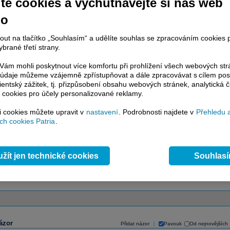
te cookies a vychutnávejte si náš web
račování článku je dostupné jen klientům placených služeb
Patria Plus
/
estor Plus
případně uživatelům platformy
Patria Direct
. Pokud jste klientem
no
hto služeb, potom je nutné se
Přihlásit
.
nout na tlačítko „Souhlasím“ a udělíte souhlas se zpracováním cookies 
ámci placeného informačního servisu získáte
brané třetí strany.
řístup ke
kompletnímu zpravodajství
.patria.cz bez jakýchkoliv omezení. Veškeré
ám mohli poskytnout více komfortu při prohlížení všech webových st
rávy, komentáře a horké zprávy jsou
to údaje můžeme vzájemně zpřístupňovat a dále zpracovávat s cílem pos
brazovány terminálovou metodou (bez nutnosti obnovovat stránku) bez
lientský zážitek, tj. přizpůsobení obsahu webových stránek, analytická č
ždění a v plné verzi.
 cookies pro účely personalizované reklamy.
en zpravodajství, ale i další služby získáte v Patria Plus / Investor Plus -
sms
si cookies můžete upravit v
nastavení
. Podrobnosti najdete v
Přehledu 
e-mailové
zpravodajství,
data
z finančních trhů v reálném čase, kompletní
h cookies Patria
.
lytický servis
, rozsáhlé
databáze
časových řad ke stažení,
prognózy
oje a
valuace
, ekonomické
fundamenty
,
nástroje
a
kalkulátory
...
více
žít jen technické cookies
Souhlas
ázor
Přidat názor
Pavouk
Od nejnovějších
|