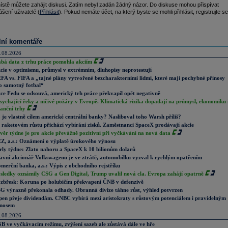
ístě můžete zahájit diskusi. Zatím nebyl zadán žádný názor. Do diskuse mohou přispívat
ášení uživatelé (
Přihlásit
). Pokud nemáte účet, na který byste se mohli přihlásit, registrujte se
lní komentáře
.08.2026
abá data z trhu práce pomohla akciím
cie v optimismu, průmysl v extrémním, dluhopisy neprotestují
FA vs. FIFA a „tajné plány vytvořené bezcharakterními lidmi, které mají pochybné přínosy
o samotný fotbal“
ce Fedu se odsouvá, americký trh práce překvapil opět negativně
sychající řeky a ničivé požáry v Evropě. Klimatická rizika dopadají na průmysl, ekonomiku 
nanční trhy
 je vlastně cílem americké centrální banky? Nasliboval toho Warsh příliš?
 raketovém růstu přichází vybírání zisků. Zaměstnanci SpaceX prodávají akcie
věr týdne je pro akcie převážně pozitivní při vyčkávání na nová data
Z, a.s.: Oznámení o výplatě úrokového výnosu
rly týdne: Zlato nahoru a SpaceX k 10 bilionům dolarů
avní akcionář Volkswagenu je ve ztrátě, automobilku vyzval k rychlým opatřením
merční banka, a.s.: Výpis z obchodního rejstříku
sledky oznámily CSG a Gen Digital, Trump uvalil nová cla. Evropa zahájí opatrně
zbřesk: Koruna po holubičím překvapení ČNB v defenzivě
G výrazně překonala odhady. Obranná divize táhne růst, výhled potvrzen
pen přeje dividendám. CNBC vybírá mezi aristokraty s růstovým potenciálem i pravidelným
nosem
.08.2026
B ve vyčkávacím režimu, zvýšení sazeb ale zůstává dále ve hře