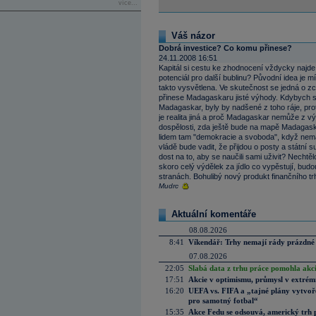
více...
Váš názor
Dobrá investice? Co komu přinese?
24.11.2008 16:51
Kapitál si cestu ke zhodnocení vždycky najd
potenciál pro další bublinu? Původní idea je 
takto vysvětlena. Ve skutečnost se jedná o z
přinese Madagaskaru jisté výhody. Kdybych se d
Madagaskar, byly by nadšené z toho ráje, prot
je realita jiná a proč Madagaskar nemůže z vý
dospělosti, zda ještě bude na mapě Madagask
lidem tam "demokracie a svoboda", když nemají 
vládě bude vadit, že přijdou o posty a státní s
dost na to, aby se naučili sami uživit? Nechtě
skoro celý výdělek za jídlo co vypěstují, budo
stranách. Bohulibý nový produkt finančního t
Mudrc
Aktuální komentáře
08.08.2026
8:41
Víkendář: Trhy nemají rády prázdné 
07.08.2026
22:05
Slabá data z trhu práce pomohla akc
17:51
Akcie v optimismu, průmysl v extrémn
16:20
UEFA vs. FIFA a „tajné plány vytvoř
pro samotný fotbal“
15:35
Akce Fedu se odsouvá, americký trh 