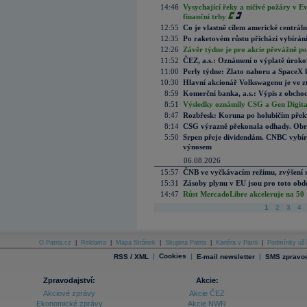
14:46
Vysychající řeky a ničivé požáry v E
finanční trhy
12:55
Co je vlastně cílem americké centrál
12:35
Po raketovém růstu přichází vybírán
12:26
Závěr týdne je pro akcie převážně po
11:52
ČEZ, a.s.: Oznámení o výplatě úrok
11:00
Perly týdne: Zlato nahoru a SpaceX 
10:30
Hlavní akcionář Volkswagenu je ve z
8:59
Komerční banka, a.s.: Výpis z obchod
8:51
Výsledky oznámily CSG a Gen Digital
8:47
Rozbřesk: Koruna po holubičím přek
8:14
CSG výrazně překonala odhady. Obran
5:50
Srpen přeje dividendám. CNBC vybírá
výnosem
06.08.2026
15:57
ČNB ve vyčkávacím režimu, zvýšení s
15:31
Zásoby plynu v EU jsou pro toto obdo
14:47
Růst MercadoLibre akceleruje na 50 %
1
2
3
4
O Patria.cz
|
Reklama
|
Mapa Stránek
|
Skupina Patria
|
Kariéra v Patrii
|
Podmínky uží
|
Cookies
|
|
RSS / XML
E-mail newsletter
SMS zpravod
Zpravodajství:
Akcie:
Akciové zprávy
Akcie ČEZ
Ekonomické zprávy
Akcie NWR