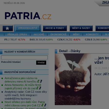
ZKU
NEDĚLE 09.08.2026
ZPRAVODAJSTVÍ
AKCIE & FONDY
MĚNY & SAZBY
KOMODIT
|
PŘEHLED ZPRÁV
|
AKCIOVÉ
|
EKONOMICKÉ
|
MĚNY
|
KOMODITY
|
SL
PX
2 785,07
-0,71%
DAX
26 319,45
0,69%
CZK/€
24,232
-0,02%
CZK/$
20,966
0,00%
Detail - články
HLEDAT V KOMENTÁŘÍCH
…jen tr
víže!
Pokročilé hledání
hledat
24.11.2008 
INVESTIČNÍ DOPORUČENÍ
Autor:
Jiří
AstraZeneca jako sázka na
defenzivu mimo AI horečku
Arista Networks: AI může firmě
zajistit příznivý vítr do zad
Analytický radar: Colt CZ roste díky
vyšší marži, širší integraci i
stabilnějšímu byznysu
Nové střelivo pro další růst. Patria
mění cílovou cenu pro Colt CZ
Goldman Sachs: Je dobrý okamžik