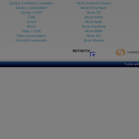
Zprávy o měnách a sazbách
Akcie Komerční banka
Zprávy o komoditách
Akcie Erste Bank
Zprávy o HDP
Akcie O2
ČNB
Akcie Kofola
Grexit
Akcie Apple
Brexit
Akcie Facebook
Volby v USA
Akcie BMW
Video zpravodajství
Akcie GE
Investiční komentáře
Akcie Moneta
Tvorba apl