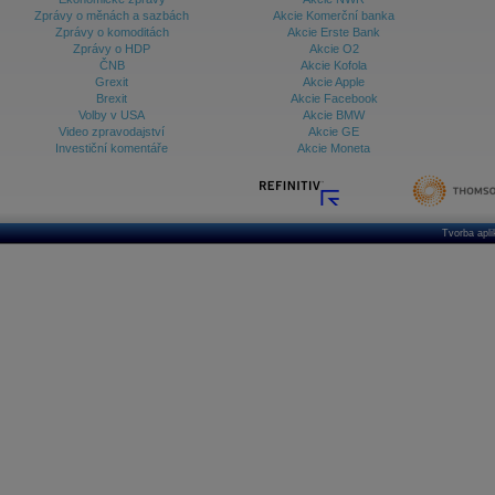
Zprávy o měnách a sazbách
Akcie Komerční banka
Zprávy o komoditách
Akcie Erste Bank
Zprávy o HDP
Akcie O2
ČNB
Akcie Kofola
Grexit
Akcie Apple
Brexit
Akcie Facebook
Volby v USA
Akcie BMW
Video zpravodajství
Akcie GE
Investiční komentáře
Akcie Moneta
Tvorba apl