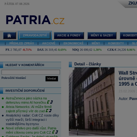
ZKU
PÁTEK 07.08.2026
ZPRAVODAJSTVÍ
AKCIE & FONDY
MĚNY & SAZBY
KOMODIT
|
PŘEHLED ZPRÁV
|
AKCIOVÉ
|
EKONOMICKÉ
|
MĚNY
|
KOMODITY
|
SL
PX
2 785,07
-0,71%
DAX
26 319,45
0,69%
NDQ
26 690,62
1,30%
CZK/€
24,226
0,06%
Detail - články
HLEDAT V KOMENTÁŘÍCH
Wall Str
úrovně 
Pokročilé hledání
hledat
1995 a 
INVESTIČNÍ DOPORUČENÍ
23.02.2009 
AstraZeneca jako sázka na
Autor:
Pav
defenzivu mimo AI horečku
Arista Networks: AI může firmě
zajistit příznivý vítr do zad
Analytický radar: Colt CZ roste díky
vyšší marži, širší integraci i
stabilnějšímu byznysu
Nové střelivo pro další růst. Patria
mění cílovou cenu pro Colt CZ
Goldman Sachs: Je dobrý okamžik