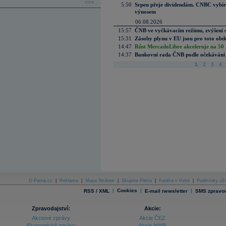
více...
5:50
Srpen přeje dividendám. CNBC vybírá
výnosem
06.08.2026
15:57
ČNB ve vyčkávacím režimu, zvýšení s
15:31
Zásoby plynu v EU jsou pro toto obdo
14:47
Růst MercadoLibre akceleruje na 50 %
14:37
Bankovní rada ČNB podle očekávání 
1
2
3
4
O Patria.cz
|
Reklama
|
Mapa Stránek
|
Skupina Patria
|
Kariéra v Patrii
|
Podmínky uží
|
Cookies
|
|
RSS / XML
E-mail newsletter
SMS zpravod
Zpravodajství:
Akcie:
Akciové zprávy
Akcie ČEZ
Ekonomické zprávy
Akcie NWR