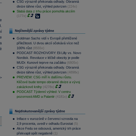
CSG výrazně překonala odhady. Obranná
–
divize táhne růst, výhled potvrzen
(224x)
Slabá data z trhu práce pomohla akciím
(177x)
e
.
Nejčtenější zprávy týdne
í
e
Goldman Sachs vidí v Evropě přehlížené
a
příležitosti. U dvou akcií očekává více než
100% růst
(8555x)
é
PODCAST ROZHOVORY: Eli Lilly vs. Novo
Nordisk. Revoluce v léčbě obezity je podle
MUDr. Kunové teprve na začátku
(6805x)
CSG výrazně překonala odhady. Obranná
divize táhne růst, výhled potvrzen
(4898x)
PREVIEW: CSG míří k dalšímu růstu.
>
Klíčové bude tempo obranné divize a vývoj
zakázkové knihy
(4278x)
PODCAST Týdenní výhled: V centru
pozornosti AMD a Palantir
(4181x)
Nejdiskutovanější zprávy týdne
Inflace v eurozóně v červenci vzrostla na
2,9 procenta, uvedl v odhadu Eurostat
(5)
Akce Fedu se odsouvá, americký trh práce
překvapil opět negativně
(1)