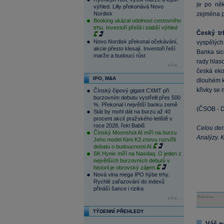
je po něk
výhled. Lilly překonává Novo
Nordisk
zejména p
Booking ukázal odolnost cestovního
trhu. Investoři přešli i slabší výhled
Český tr
Novo Nordisk překonal očekávání,
vyspělých
akcie přesto klesají. Investoři řeší
Banka sic
marže a budoucí růst
rady hlas
více...
česká eko
IPO, M&A
dlouhém k
křivky se
Čínský čipový gigant CXMT při
burzovním debutu vystřelil přes 500
%. Překonal i největší banku země
(ČSOB - D
Stát by mohl dát na burzu až 40
procent akcií pražského letiště v
roce 2028, řekl Babiš
Celou den
Čínský Moonshot AI míří na burzu.
Analýzy. K
Jeho model Kimi K3 znovu rozvířil
debatu o budoucnosti AI
SK Hynix míří na Nasdaq. O jeden z
největších burzovních debutů v
historii je obrovský zájem
Nová vlna mega IPO hýbe trhy.
Rychlé zařazování do indexů
přináší šance i rizika
Reklama
více...
TÝDENNÍ PŘEHLEDY
Váš n