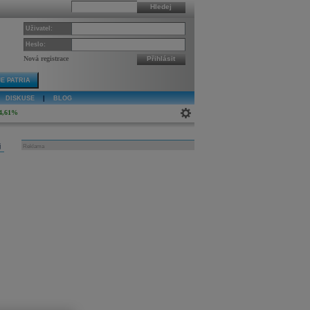
Hledej
Uživatel:
Heslo:
Nová registrace
Přihlásit
E PATRIA
DISKUSE
|
BLOG
4,61%
j
Reklama