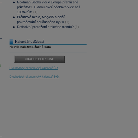
Goldman Sachs vidí v Evropě přehlížené
příležitosti. U dvou akcií očekává více než
100% růst
(1)
Prémiové akcie, Mag495 a další
pokračování současného cyklu
(1)
Definitivní proražení stoletého trendu?
(1)
Kalendář událostí
Nebyla nalezena žádná data
UDÁLOSTI ONLINE
i
Dlouhodobý ekonomický kalendář ČR
Dlouhodobý ekonomický kalendář Svět