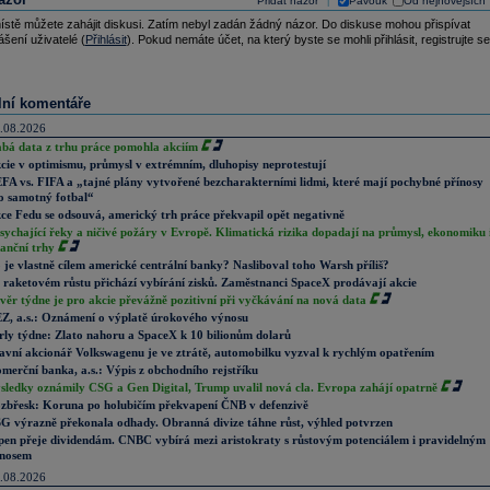
Přidat názor
Pavouk
Od nejnovějších
|
ístě můžete zahájit diskusi. Zatím nebyl zadán žádný názor. Do diskuse mohou přispívat
ášení uživatelé (
Přihlásit
). Pokud nemáte účet, na který byste se mohli přihlásit, registrujte se
lní komentáře
.08.2026
abá data z trhu práce pomohla akciím
cie v optimismu, průmysl v extrémním, dluhopisy neprotestují
FA vs. FIFA a „tajné plány vytvořené bezcharakterními lidmi, které mají pochybné přínosy
o samotný fotbal“
ce Fedu se odsouvá, americký trh práce překvapil opět negativně
sychající řeky a ničivé požáry v Evropě. Klimatická rizika dopadají na průmysl, ekonomiku 
nanční trhy
 je vlastně cílem americké centrální banky? Nasliboval toho Warsh příliš?
 raketovém růstu přichází vybírání zisků. Zaměstnanci SpaceX prodávají akcie
věr týdne je pro akcie převážně pozitivní při vyčkávání na nová data
Z, a.s.: Oznámení o výplatě úrokového výnosu
rly týdne: Zlato nahoru a SpaceX k 10 bilionům dolarů
avní akcionář Volkswagenu je ve ztrátě, automobilku vyzval k rychlým opatřením
merční banka, a.s.: Výpis z obchodního rejstříku
sledky oznámily CSG a Gen Digital, Trump uvalil nová cla. Evropa zahájí opatrně
zbřesk: Koruna po holubičím překvapení ČNB v defenzivě
G výrazně překonala odhady. Obranná divize táhne růst, výhled potvrzen
pen přeje dividendám. CNBC vybírá mezi aristokraty s růstovým potenciálem i pravidelným
nosem
.08.2026