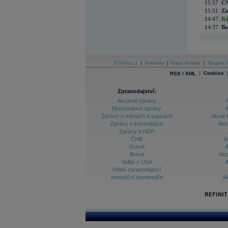
15:57
ČN
15:31
Zá
14:47
Rů
14:37
Ba
O Patria.cz
|
Reklama
|
Mapa Stránek
|
Skupina P
|
Cookies
RSS / XML
Zpravodajství:
Akciové zprávy
Ekonomické zprávy
A
Zprávy o měnách a sazbách
Akcie 
Zprávy o komoditách
Akc
Zprávy o HDP
ČNB
A
Grexit
A
Brexit
Akc
Volby v USA
A
Video zpravodajství
Investiční komentáře
Ak