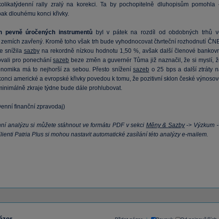
olikatýdenní rally zralý na korekci. Ta by pochopitelně dluhopisům pomohla 
ak dlouhému konci křivky.
h
pevně úročených instrumentů
byl v pátek na rozdíl od obdobných trhů v
 zemích zavřený. Kromě toho však trh bude vyhodnocovat čtvrteční rozhodnutí ČNB
e snížila
sazby
na rekordně nízkou hodnotu 1,50 %, avšak další členové bankovn
ovali pro ponechání
sazeb
beze změn a guvernér Tůma již naznačil, že si myslí, ž
nomika má to nejhorší za sebou. Přesto snížení
sazeb
o 25 bps a další ztráty n
onci americké a evropské křivky povedou k tomu, že pozitivní sklon české výnosov
 minimálně zkraje týdne bude dále prohlubovat.
enní finanční zpravodaj)
ní analýzu si můžete stáhnout ve formátu PDF v sekci
Měny &
Sazby
-> Výzkum -
lienti Patria Plus si mohou nastavit automatické zasílání této analýzy e-mailem.
ázor