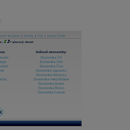
stiční disclaimer
|
Náměty
|
FAQ
|
Skupina ČSOB
a
|
=
placený obsah
ora:
Světové ekonomiky:
tování
Ekonomika ČR
tegie
Ekonomika USA
ručení
Ekonomika Čína
ník
Ekonomika Japonsko
Ekonomika Německo
lačka
Ekonomika Velká Británie
Ekonomika Rusko
Ekonomika Řecko
Ekonomika Francie