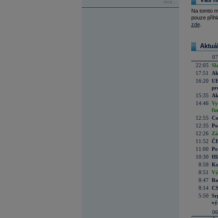
více...
Na tomto m
pouze přihl
zde
.
Aktuá
07
22:05
Sl
17:51
Ak
16:20
UE
pr
15:35
Ak
14:46
Vy
fi
12:55
Co
12:35
Po
12:26
Zá
11:52
ČE
11:00
Pe
10:30
Hl
8:59
Ko
8:51
Vý
8:47
Ro
8:14
CS
5:50
Sr
vý
06