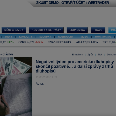
ZKUSIT DEMO
OTEVŘÍT ÚČET
WEBTRADER
|
|
|
MĚNY & SAZBY
KOMODITY & DERIVÁTY
EKONOMIKA
PRÁVO
MOJ
|
MĚNY
|
KOMODITY
|
SLOUPKY
|
ROZHOVORY
|
VIDEO
|
MONITORING
|
90,62
1,30%
CZK/€
24,224
-0,02%
CZK/$
20,959
0,00%
AU
4 339,26
0,00%
BRT
83,08
 - články
E-mailem
Zpět
Tisk
Diskutu
|
|
|
Negativní týden pro americké dluhopisy
skončil pozitivně… a další zprávy z trhů
dluhopisů
11.05.2009 11:09
Autor: