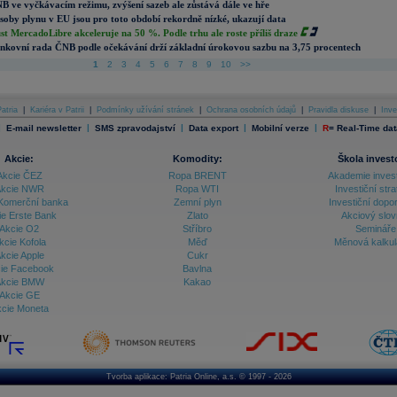
B ve vyčkávacím režimu, zvýšení sazeb ale zůstává dále ve hře
soby plynu v EU jsou pro toto období rekordně nízké, ukazují data
st MercadoLibre akceleruje na 50 %. Podle trhu ale roste příliš draze
nkovní rada ČNB podle očekávání drží základní úrokovou sazbu na 3,75 procentech
1
2
3
4
5
6
7
8
9
10
>>
atria
|
Kariéra v Patrii
|
Podmínky užívání stránek
|
Ochrana osobních údajů
|
Pravidla diskuse
|
Inve
|
|
|
|
|
E-mail newsletter
SMS zpravodajství
Data export
Mobilní verze
R
=
Real-Time dat
Akcie:
Komodity:
Škola invest
Akcie ČEZ
Ropa BRENT
Akademie inves
kcie NWR
Ropa WTI
Investiční stra
Komerční banka
Zemní plyn
Investiční dopo
ie Erste Bank
Zlato
Akciový slov
Akcie O2
Stříbro
Semináře
kcie Kofola
Měď
Měnová kalku
kcie Apple
Cukr
ie Facebook
Bavlna
kcie BMW
Kakao
Akcie GE
cie Moneta
Tvorba aplikace:
Patria Online, a.s.
© 1997 - 2026