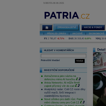
SOBOTA 08.08.2026
ZPRAVODAJSTVÍ
AKCIE & FONDY
|
PŘEHLED ZPRÁV
|
AKCIOVÉ
|
EKONOMICKÉ
PX
2 785,07
-0,71%
DAX
26 319,45
0,69%
NDQ
26 6
Detail
HLEDAT V KOMENTÁŘÍCH
Pokročilé hledání
hledat
INVESTIČNÍ DOPORUČENÍ
AstraZeneca jako sázka na
defenzivu mimo AI horečku
Arista Networks: AI může firmě
zajistit příznivý vítr do zad
Analytický radar: Colt CZ roste díky
vyšší marži, širší integraci i
stabilnějšímu byznysu
Nové střelivo pro další růst. Patria
mění cílovou cenu pro Colt CZ
Goldman Sachs: Je dobrý okamžik