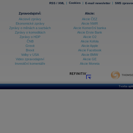
|
Cookies
|
|
RSS / XML
E-mail newsletter
SMS zpravod
Zpravodajství:
Akcie:
Akciové zprávy
Akcie ČEZ
Ekonomické zprávy
Akcie NWR
Zprávy o měnách a sazbách
Akcie Komerční banka
Zprávy o komoditách
Akcie Erste Bank
Zprávy o HDP
Akcie O2
ČNB
Akcie Kofola
Grexit
Akcie Apple
Brexit
Akcie Facebook
Volby v USA
Akcie BMW
Video zpravodajství
Akcie GE
Investiční komentáře
Akcie Moneta
Tvorba apl