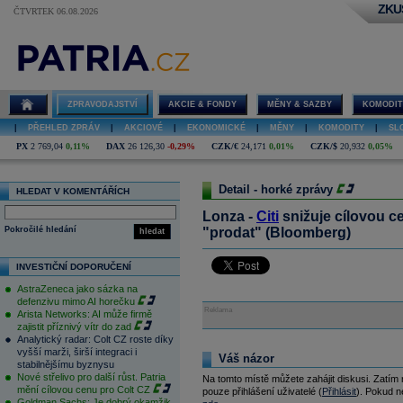
ZKU
ČTVRTEK 06.08.2026
ZPRAVODAJSTVÍ
AKCIE & FONDY
MĚNY & SAZBY
KOMODIT
|
PŘEHLED ZPRÁV
|
AKCIOVÉ
|
EKONOMICKÉ
|
MĚNY
|
KOMODITY
|
SL
PX
2 769,04
0,11%
DAX
26 126,30
-0,29%
CZK/€
24,171
0,01%
CZK/$
20,932
0,05%
Detail - horké zprávy
HLEDAT V KOMENTÁŘÍCH
Lonza -
Citi
snižuje cílovou c
Pokročilé hledání
"prodat" (Bloomberg)
hledat
INVESTIČNÍ DOPORUČENÍ
AstraZeneca jako sázka na
defenzivu mimo AI horečku
Reklama
Arista Networks: AI může firmě
zajistit příznivý vítr do zad
Analytický radar: Colt CZ roste díky
vyšší marži, širší integraci i
Váš názor
stabilnějšímu byznysu
Nové střelivo pro další růst. Patria
Na tomto místě můžete zahájit diskusi. Zatím
mění cílovou cenu pro Colt CZ
pouze přihlášení uživatelé (
Přihlásit
). Pokud ne
Goldman Sachs: Je dobrý okamžik