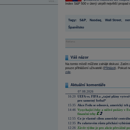
více...
Index S&P 500 v úterý utrpěl největší propad
Tagy:
S&P
,
Nasdaq
,
Wall Street
,
ne
Španělsko
Reklama
Váš názor
Na tomto místě můžete zahájit diskusi. Zatím
pouze přihlášení uživatelé (
Přihlásit
). Pokud ne
zde
.
Aktuální komentáře
07.08.2026
16:20
UEFA vs. FIFA a „tajné plány vytvoř
pro samotný fotbal“
15:35
Akce Fedu se odsouvá, americký trh 
14:46
Vysychající řeky a ničivé požáry v E
finanční trhy
12:55
Co je vlastně cílem americké centrál
12:35
Po raketovém růstu přichází vybírán
12:26
Závěr týdne je pro akcie převážně po