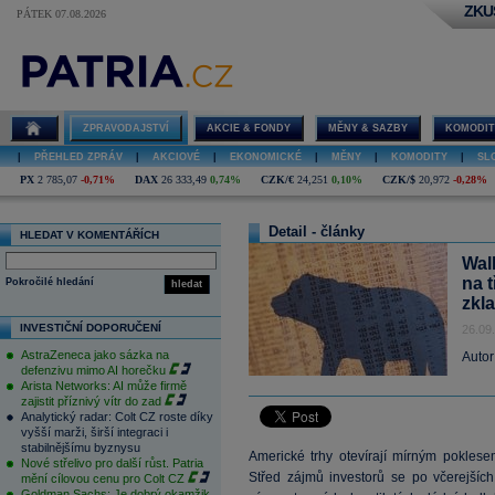
ZKU
PÁTEK 07.08.2026
ZPRAVODAJSTVÍ
AKCIE & FONDY
MĚNY & SAZBY
KOMODIT
|
PŘEHLED ZPRÁV
|
AKCIOVÉ
|
EKONOMICKÉ
|
MĚNY
|
KOMODITY
|
SL
PX
2 785,07
-0,71%
DAX
26 333,49
0,74%
CZK/€
24,251
0,10%
CZK/$
20,972
-0,28%
Detail - články
HLEDAT V KOMENTÁŘÍCH
Wal
na 
Pokročilé hledání
hledat
zkl
INVESTIČNÍ DOPORUČENÍ
26.09
AstraZeneca jako sázka na
Autor
defenzivu mimo AI horečku
Arista Networks: AI může firmě
zajistit příznivý vítr do zad
Analytický radar: Colt CZ roste díky
vyšší marži, širší integraci i
stabilnějšímu byznysu
Americké trhy otevírají mírným poklese
Nové střelivo pro další růst. Patria
Střed zájmů investorů se po včerejšíc
mění cílovou cenu pro Colt CZ
Goldman Sachs: Je dobrý okamžik