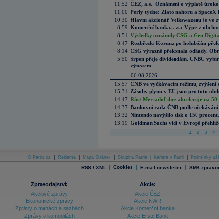
11:52
ČEZ, a.s.: Oznámení o výplatě úrok
11:00
Perly týdne: Zlato nahoru a SpaceX 
10:30
Hlavní akcionář Volkswagenu je ve z
8:59
Komerční banka, a.s.: Výpis z obchod
8:51
Výsledky oznámily CSG a Gen Digital
8:47
Rozbřesk: Koruna po holubičím přek
8:14
CSG výrazně překonala odhady. Obran
5:50
Srpen přeje dividendám. CNBC vybírá
výnosem
06.08.2026
15:57
ČNB ve vyčkávacím režimu, zvýšení s
15:31
Zásoby plynu v EU jsou pro toto obdo
14:47
Růst MercadoLibre akceleruje na 50 %
14:37
Bankovní rada ČNB podle očekávání 
13:32
Nintendo navýšilo zisk o 150 procen
13:19
Goldman Sachs vidí v Evropě přehlíže
1
2
3
4
O Patria.cz
|
Reklama
|
Mapa Stránek
|
Skupina Patria
|
Kariéra v Patrii
|
Podmínky uží
|
Cookies
|
|
RSS / XML
E-mail newsletter
SMS zpravod
Zpravodajství:
Akcie:
Akciové zprávy
Akcie ČEZ
Ekonomické zprávy
Akcie NWR
Zprávy o měnách a sazbách
Akcie Komerční banka
Zprávy o komoditách
Akcie Erste Bank