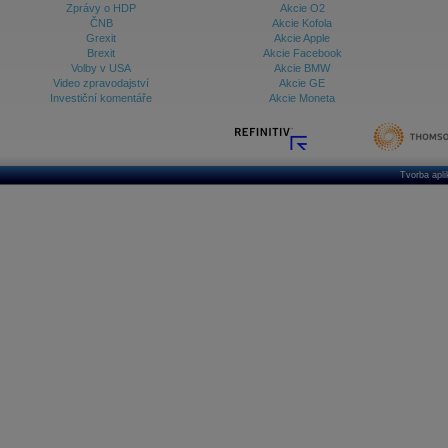
Zprávy o HDP
Akcie O2
ČNB
Akcie Kofola
Grexit
Akcie Apple
Brexit
Akcie Facebook
Volby v USA
Akcie BMW
Video zpravodajství
Akcie GE
Investiční komentáře
Akcie Moneta
Tvorba apl