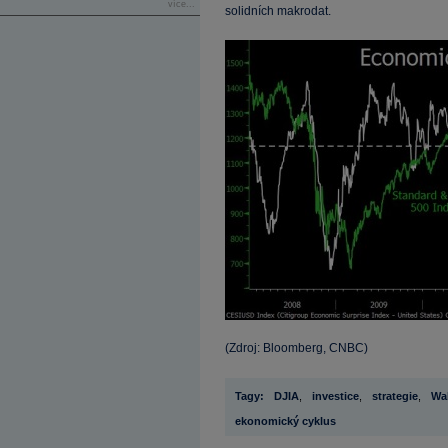
více...
solidních makrodat.
(Zdroj: Bloomberg, CNBC)
Tagy:
DJIA
,
investice
,
strategie
,
Wal
ekonomický cyklus