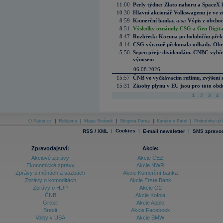
11:00
Perly týdne: Zlato nahoru a SpaceX 
10:30
Hlavní akcionář Volkswagenu je ve z
8:59
Komerční banka, a.s.: Výpis z obchod
8:51
Výsledky oznámily CSG a Gen Digital
8:47
Rozbřesk: Koruna po holubičím přek
8:14
CSG výrazně překonala odhady. Obran
5:50
Srpen přeje dividendám. CNBC vybírá
výnosem
06.08.2026
15:57
ČNB ve vyčkávacím režimu, zvýšení s
15:31
Zásoby plynu v EU jsou pro toto obdo
1
2
3
4
O Patria.cz
|
Reklama
|
Mapa Stránek
|
Skupina Patria
|
Kariéra v Patrii
|
Podmínky uží
|
Cookies
|
|
RSS / XML
E-mail newsletter
SMS zpravod
Zpravodajství:
Akcie:
Akciové zprávy
Akcie ČEZ
Ekonomické zprávy
Akcie NWR
Zprávy o měnách a sazbách
Akcie Komerční banka
Zprávy o komoditách
Akcie Erste Bank
Zprávy o HDP
Akcie O2
ČNB
Akcie Kofola
Grexit
Akcie Apple
Brexit
Akcie Facebook
Volby v USA
Akcie BMW