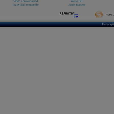
Video zpravodajství
Akcie GE
Investiční komentáře
Akcie Moneta
Tvorba apl