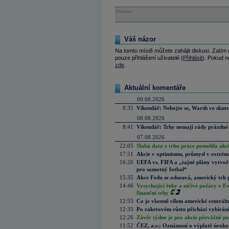
Reklama
Váš názor
Na tomto místě můžete zahájit diskusi. Zatím
pouze přihlášení uživatelé (
Přihlásit
). Pokud ne
zde
.
Aktuální komentáře
09.08.2026
8:35
Víkendář: Nebojte se, Warsh ve skute
08.08.2026
8:41
Víkendář: Trhy nemají rády prázdné 
07.08.2026
22:05
Slabá data z trhu práce pomohla akc
17:51
Akcie v optimismu, průmysl v extrémn
16:20
UEFA vs. FIFA a „tajné plány vytvoř
pro samotný fotbal“
15:35
Akce Fedu se odsouvá, americký trh 
14:46
Vysychající řeky a ničivé požáry v E
finanční trhy
12:55
Co je vlastně cílem americké centrál
12:35
Po raketovém růstu přichází vybírán
12:26
Závěr týdne je pro akcie převážně po
11:52
ČEZ, a.s.: Oznámení o výplatě úrok