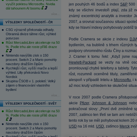
využít poklesu Microsoftu. Nvidia
jen pouhých 46 bodů a index
S&P
500 s
dál tahounem AI boomu
kdy se všichni investoři ptají, zda již 
více...
známý excentrický analytik a investor 
2007, a srovnal současnou situaci spole
VÝSLEDKY SPOLEČNOSTÍ - ČR
kdy se hlavní indexy pohybovaly poblíž t
CSG výrazně překonala odhady.
Obranná divize táhne růst, výhled
potvrzen
Podle Cramera se akcie z indexu
DJI
Růst MercadoLibre akceleruje na 50
bydlením, na bublině s trhem různých t
%. Podle trhu ale roste příliš draze
podpory ohromného růstu Číny a rozmac
Nintendo navýšilo zisk o 150
J. Cramer k tomu řekl: „Když jsme na
procent. Switch 2 a Mario pomohly
Hewlett-Packard
se vezly na vlně oso
navzdory dražším čipům
promlouvají chytré telefony a tablety. Ty
Rychlejší růst, vyšší marže a lepší
výhled. Lilly překonává Novo
růst, rozumně oceněné tituly, zaměřen
Nordisk
alespoň v případě Intelu a
Microsoftu
, i
Skupina ČSOB v 1. pololetí: Velký
zájem o financování vlastního
až moc krutý vzhledem ke skutečné situac
bydlení
více...
V roce 2007 podle Cramera přistupovali
akcie
Pfizer
,
Johnson & Johnson
neb
VÝSLEDKY SPOLEČNOSTÍ - SVĚT
pokračoval slovy: „První dvě zmíněné s
Růst MercadoLibre akceleruje na 50
2007, zatímco ten třetí se tam ani neblíží
%. Podle trhu ale roste příliš draze
tento rok by se měl pohybovat kolem 20 
Nintendo navýšilo zisk o 150
USD
na 16 mld.
USD
, zatímco
Merck
zvýš
procent. Switch 2 a Mario pomohly
navzdory dražším čipům
Rychlejší růst, vyšší marže a lepší