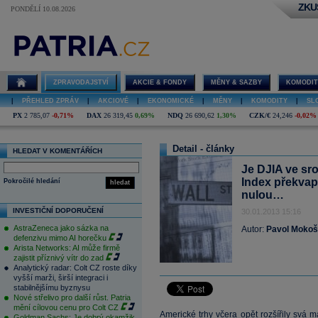
ZKU
PONDĚLÍ 10.08.2026
ZPRAVODAJSTVÍ
AKCIE & FONDY
MĚNY & SAZBY
KOMODIT
|
PŘEHLED ZPRÁV
|
AKCIOVÉ
|
EKONOMICKÉ
|
MĚNY
|
KOMODITY
|
SL
PX
2 785,07
-0,71%
DAX
26 319,45
0,69%
NDQ
26 690,62
1,30%
CZK/€
24,246
-0,02%
Detail - články
HLEDAT V KOMENTÁŘÍCH
Je DJIA ve sr
Index překvap
Pokročilé hledání
hledat
nulou…
INVESTIČNÍ DOPORUČENÍ
30.01.2013 15:16
AstraZeneca jako sázka na
Autor:
Pavol Mokoš
defenzivu mimo AI horečku
Arista Networks: AI může firmě
zajistit příznivý vítr do zad
Analytický radar: Colt CZ roste díky
vyšší marži, širší integraci i
stabilnějšímu byznysu
Nové střelivo pro další růst. Patria
mění cílovou cenu pro Colt CZ
Americké trhy včera opět rozšířily svá 
Goldman Sachs: Je dobrý okamžik