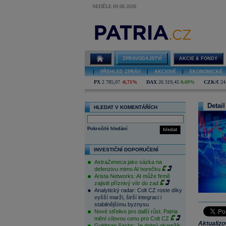
NEDĚLE 09.08.2026
ZPRAVODAJSTVÍ
AKCIE & FONDY
|
PŘEHLED ZPRÁV
|
AKCIOVÉ
|
EKONOMICKÉ
PX
2 785,07
-0,71%
DAX
26 319,45
0,69%
CZK/€
24
Detail
HLEDAT V KOMENTÁŘÍCH
Pokročilé hledání
hledat
INVESTIČNÍ DOPORUČENÍ
AstraZeneca jako sázka na
defenzivu mimo AI horečku
Arista Networks: AI může firmě
zajistit příznivý vítr do zad
Analytický radar: Colt CZ roste díky
vyšší marži, širší integraci i
stabilnějšímu byznysu
Nové střelivo pro další růst. Patria
mění cílovou cenu pro Colt CZ
Aktualiz
Goldman Sachs: Je dobrý okamžik