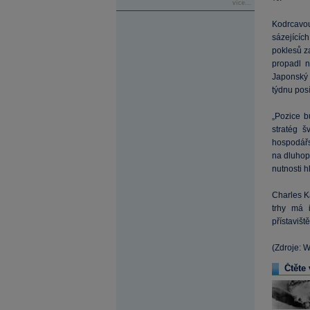
více...
Kodrcavou
sázejícíc
poklesů z
propadl n
Japonský 
týdnu posí
„Pozice b
stratég 
hospodářs
na dluhop
nutnosti h
Charles K
trhy má i
přístavišt
(Zdroje: 
Čtěte 