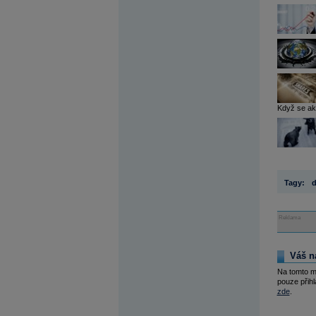
Když se akc
Tagy:
d
Reklama
Váš n
Na tomto m
pouze přihl
zde
.