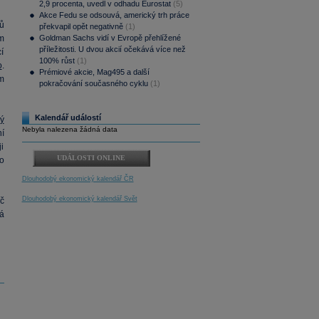
2,9 procenta, uvedl v odhadu Eurostat
(5)
Akce Fedu se odsouvá, americký trh práce
ů
překvapil opět negativně
(1)
m
Goldman Sachs vidí v Evropě přehlížené
příležitosti. U dvou akcií očekává více než
í
100% růst
(1)
o
.
Prémiové akcie, Mag495 a další
m
pokračování současného cyklu
(1)
Kalendář událostí
ý
Nebyla nalezena žádná data
í
i
UDÁLOSTI ONLINE
o
Dlouhodobý ekonomický kalendář ČR
Dlouhodobý ekonomický kalendář Svět
č
á