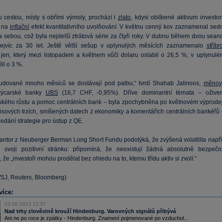
 cestou, místy s obřími výmoly, prochází i
zlato
, kdysi oblíbené aktivum investor
h na
inflační
efekt kvantitativního uvolňování. V květnu cenný kov zaznamenal sed
a sebou, což byla nejdelší ztrátová série za čtyři roky. V dubnu během dvou seanc
ejvíc za 30 let. Ještě větší sešup v uplynulých měsících zaznamenalo
stříbr
jen, který mezi listopadem a květnem vůči dolaru oslabil o 26,5 %, v uplynulé
lil o 3 %.
udované mnoho měsíců se dostávají pod palbu,“ tvrdí Shahab Jalinoos,
měnov
švýcarské banky
UBS
(
16,7
CHF, -0,95%). Dříve dominantní témata – oživen
kého růstu a pomoc centrálních bank – byla zpochybněna po květnovém výprodej
isových trzích, smíšených datech z ekonomiky a komentářích centrálních bankéřů 
ledání strategie pro ústup z QE.
antor z Neuberger Berman Long Short Fundu podotýká, že zvýšená volatilita napří
 svoji pozitivní stránku: připomíná, že neexistují žádná absolutně bezpečn
ě, že „investoři mohou prodělat bez ohledu na to, kterou třídu aktiv si zvolí.“
WSJ, Reuters, Bloomberg)
více:
03.06.2013 12:57
Nad trhy zlověstně krouží Hindenburg. Varovných signálů přibývá
Ani ne po roce je zpátky - Hindenburg. Znamení pojmenované po vzduchol...