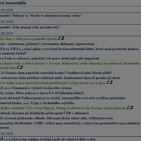
lní komentáře
.08.2026
kendář: Nebojte se, Warsh ve skutečnosti nemá velení
.08.2026
kendář: Trhy nemají rády prázdné řeči
.08.2026
abá data z trhu práce pomohla akciím
cie v optimismu, průmysl v extrémním, dluhopisy neprotestují
FA vs. FIFA a „tajné plány vytvořené bezcharakterními lidmi, které mají pochybné přínosy
o samotný fotbal“
ce Fedu se odsouvá, americký trh práce překvapil opět negativně
sychající řeky a ničivé požáry v Evropě. Klimatická rizika dopadají na průmysl, ekonomiku 
nanční trhy
 je vlastně cílem americké centrální banky? Nasliboval toho Warsh příliš?
 raketovém růstu přichází vybírání zisků. Zaměstnanci SpaceX prodávají akcie
věr týdne je pro akcie převážně pozitivní při vyčkávání na nová data
Z, a.s.: Oznámení o výplatě úrokového výnosu
rly týdne: Zlato nahoru a SpaceX k 10 bilionům dolarů
avní akcionář Volkswagenu je ve ztrátě, automobilku vyzval k rychlým opatřením
merční banka, a.s.: Výpis z obchodního rejstříku
sledky oznámily CSG a Gen Digital, Trump uvalil nová cla. Evropa zahájí opatrně
zbřesk: Koruna po holubičím překvapení ČNB v defenzivě
G výrazně překonala odhady. Obranná divize táhne růst, výhled potvrzen
pen přeje dividendám. CNBC vybírá mezi aristokraty s růstovým potenciálem i pravidelným
nosem
.08.2026
B ve vyčkávacím režimu, zvýšení sazeb ale zůstává dále ve hře