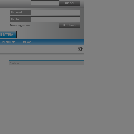
Hledej
Uživatel:
Heslo:
Nová registrace
Přihlásit
E PATRIA
DISKUSE
|
BLOG
j
Reklama