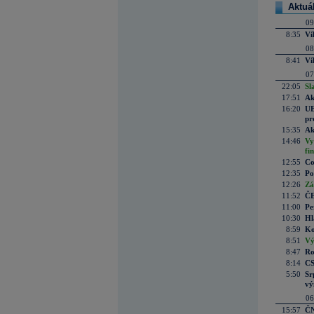
Aktuá
09
8:35
Ví
08
8:41
Ví
07
22:05
Sl
17:51
Ak
16:20
UE
pr
15:35
Ak
14:46
Vy
fi
12:55
Co
12:35
Po
12:26
Zá
11:52
ČE
11:00
Pe
10:30
Hl
8:59
Ko
8:51
Vý
8:47
Ro
8:14
CS
5:50
Sr
vý
06
15:57
ČN