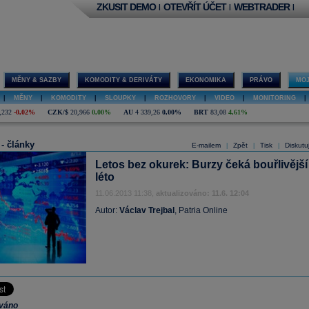
ZKUSIT DEMO
OTEVŘÍT ÚČET
WEBTRADER
|
|
|
MĚNY & SAZBY
KOMODITY & DERIVÁTY
EKONOMIKA
PRÁVO
MOJ
|
MĚNY
|
KOMODITY
|
SLOUPKY
|
ROZHOVORY
|
VIDEO
|
MONITORING
|
,232
-0,02%
CZK/$
20,966
0,00%
AU
4 339,26
0,00%
BRT
83,08
4,61%
 - články
E-mailem
Zpět
Tisk
Diskutu
|
|
|
Letos bez okurek: Burzy čeká bouřlivější
léto
11.06.2013 11:38,
aktualizováno: 11.6. 12:04
Autor:
Václav Trejbal
, Patria Online
ováno