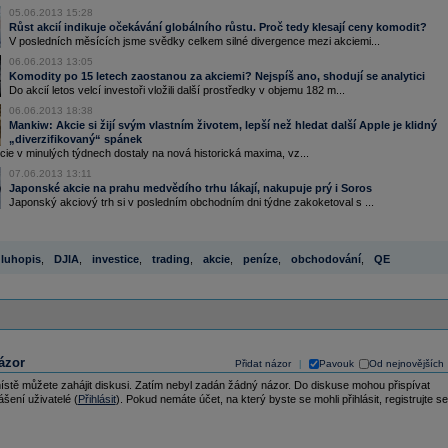
05.06.2013 15:28
Růst akcií indikuje očekávání globálního růstu. Proč tedy klesají ceny komodit?
V posledních měsících jsme svědky celkem silné divergence mezi akciemi...
06.06.2013 13:05
Komodity po 15 letech zaostanou za akciemi? Nejspíš ano, shodují se analytici
Do akcií letos velcí investoři vložili další prostředky v objemu 182 m...
06.06.2013 18:38
Mankiw: Akcie si žijí svým vlastním životem, lepší než hledat další Apple je klidný
„diverzifikovaný“ spánek
ie v minulých týdnech dostaly na nová historická maxima, vz...
07.06.2013 13:11
Japonské akcie na prahu medvědího trhu lákají, nakupuje prý i Soros
Japonský akciový trh si v posledním obchodním dni týdne zakoketoval s ...
luhopis
,
DJIA
,
investice
,
trading
,
akcie
,
peníze
,
obchodování
,
QE
ázor
Přidat názor
Pavouk
Od nejnovějších
|
ístě můžete zahájit diskusi. Zatím nebyl zadán žádný názor. Do diskuse mohou přispívat
ášení uživatelé (
Přihlásit
). Pokud nemáte účet, na který byste se mohli přihlásit, registrujte se