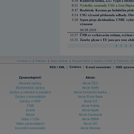
8:59
Komerční banka, a.s.: Výpis z obchod
8:51
Výsledky oznámily CSG a Gen Digital
8:47
Rozbřesk: Koruna po holubičím přek
8:14
CSG výrazně překonala odhady. Obran
5:50
Srpen přeje dividendám. CNBC vybírá
výnosem
06.08.2026
15:57
ČNB ve vyčkávacím režimu, zvýšení s
15:31
Zásoby plynu v EU jsou pro toto obdo
1
2
3
4
O Patria.cz
|
Reklama
|
Mapa Stránek
|
Skupina Patria
|
Kariéra v Patrii
|
Podmínky uží
|
Cookies
|
|
RSS / XML
E-mail newsletter
SMS zpravod
Zpravodajství:
Akcie:
Akciové zprávy
Akcie ČEZ
Ekonomické zprávy
Akcie NWR
Zprávy o měnách a sazbách
Akcie Komerční banka
Zprávy o komoditách
Akcie Erste Bank
Zprávy o HDP
Akcie O2
ČNB
Akcie Kofola
Grexit
Akcie Apple
Brexit
Akcie Facebook
Volby v USA
Akcie BMW
Video zpravodajství
Akcie GE
Investiční komentáře
Akcie Moneta