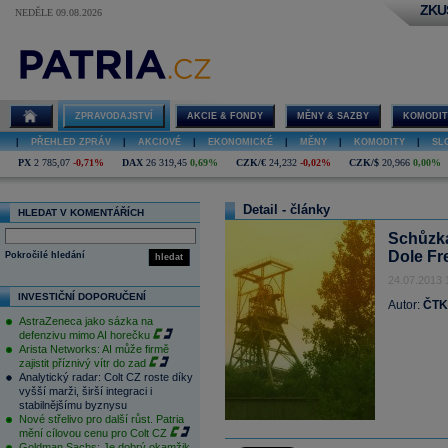
ZKU
NEDĚLE 09.08.2026
ZPRAVODAJSTVÍ
AKCIE & FONDY
MĚNY & SAZBY
KOMODIT
|
PŘEHLED ZPRÁV
|
AKCIOVÉ
|
EKONOMICKÉ
|
MĚNY
|
KOMODITY
|
SL
PX
2 785,07
-0,71%
DAX
26 319,45
0,69%
CZK/€
24,232
-0,02%
CZK/$
20,966
0,00%
Detail - články
HLEDAT V KOMENTÁŘÍCH
Schůzka
Dole Fr
Pokročilé hledání
hledat
24.07.2013 
INVESTIČNÍ DOPORUČENÍ
Autor:
ČTK
AstraZeneca jako sázka na
defenzivu mimo AI horečku
Arista Networks: AI může firmě
zajistit příznivý vítr do zad
Analytický radar: Colt CZ roste díky
vyšší marži, širší integraci i
stabilnějšímu byznysu
Nové střelivo pro další růst. Patria
mění cílovou cenu pro Colt CZ
Goldman Sachs: Je dobrý okamžik