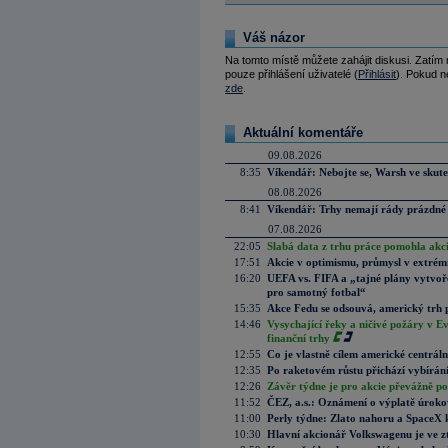
Váš názor
Na tomto místě můžete zahájit diskusi. Zatím
pouze přihlášení uživatelé (
Přihlásit
). Pokud ne
zde
.
Aktuální komentáře
09.08.2026
8:35
Víkendář: Nebojte se, Warsh ve skute
08.08.2026
8:41
Víkendář: Trhy nemají rády prázdné 
07.08.2026
22:05
Slabá data z trhu práce pomohla akc
17:51
Akcie v optimismu, průmysl v extrémn
16:20
UEFA vs. FIFA a „tajné plány vytvoř
pro samotný fotbal“
15:35
Akce Fedu se odsouvá, americký trh 
14:46
Vysychající řeky a ničivé požáry v E
finanční trhy
12:55
Co je vlastně cílem americké centrál
12:35
Po raketovém růstu přichází vybírán
12:26
Závěr týdne je pro akcie převážně po
11:52
ČEZ, a.s.: Oznámení o výplatě úrok
11:00
Perly týdne: Zlato nahoru a SpaceX 
10:30
Hlavní akcionář Volkswagenu je ve z