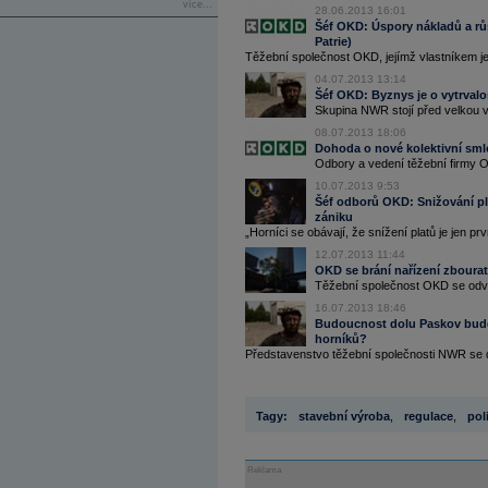
více...
28.06.2013 16:01
Šéf OKD: Úspory nákladů a růst
Patrie)
Těžební společnost OKD, jejímž vlastníkem j
04.07.2013 13:14
Šéf OKD: Byznys je o vytrvalos
Skupina NWR stojí před velkou vý
08.07.2013 18:06
Dohoda o nové kolektivní sml
Odbory a vedení těžební firmy O
10.07.2013 9:53
Šéf odborů OKD: Snižování pla
zániku
„Horníci se obávají, že snížení platů je jen prvn
12.07.2013 11:44
OKD se brání nařízení zbourat
Těžební společnost OKD se odvol
16.07.2013 18:46
Budoucnost dolu Paskov bude
horníků?
Představenstvo těžební společnosti NWR se d
Tagy:
stavební výroba
,
regulace
,
pol
Reklama