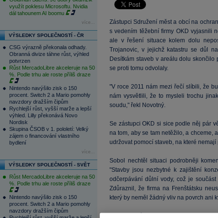
využít poklesu Microsoftu. Nvidia
dál tahounem AI boomu
Zástupci Sdružení měst a obcí na ochra
více...
s vedením těžební firmy OKD vyjasnili ně
VÝSLEDKY SPOLEČNOSTÍ - ČR
ale v řešení situace kolem dolu nepos
CSG výrazně překonala odhady.
Trojanovic, v jejichž katastru se důl 
Obranná divize táhne růst, výhled
Desítkám staveb v areálu dolu skončilo p
potvrzen
Růst MercadoLibre akceleruje na 50
se proti tomu odvolaly.
%. Podle trhu ale roste příliš draze
"V roce 2011 nám mezi řečí slíbili, že 
Nintendo navýšilo zisk o 150
procent. Switch 2 a Mario pomohly
nám vysvětlili, že to mysleli trochu ji
navzdory dražším čipům
soudu," řekl Novotný.
Rychlejší růst, vyšší marže a lepší
výhled. Lilly překonává Novo
Nordisk
Se zástupci OKD si sice podle něj pár věc
Skupina ČSOB v 1. pololetí: Velký
na tom, aby se tam netěžilo, a chceme, a
zájem o financování vlastního
udržovat pomocí staveb, na které nemají 
bydlení
více...
Sobol nechtěl situaci podrobněji komen
VÝSLEDKY SPOLEČNOSTÍ - SVĚT
"Stavby jsou nezbytné k zajištění kon
Růst MercadoLibre akceleruje na 50
odčerpávání důlní vody, což je součást 
%. Podle trhu ale roste příliš draze
Zdůraznil, že firma na Frenštátsku neus
Nintendo navýšilo zisk o 150
který by neměl žádný vliv na povrch ani kva
procent. Switch 2 a Mario pomohly
navzdory dražším čipům
Dnešní schůzka podle Sobola nebyla nij
Rychlejší růst, vyšší marže a lepší