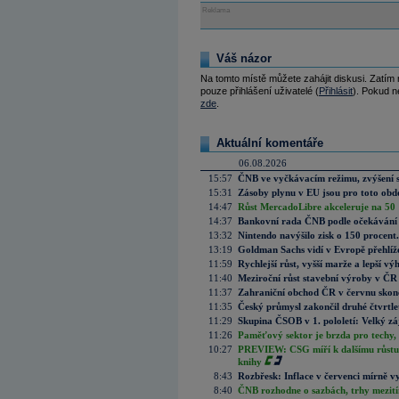
Reklama
Váš názor
Na tomto místě můžete zahájit diskusi. Zatím
pouze přihlášení uživatelé (
Přihlásit
). Pokud ne
zde
.
Aktuální komentáře
06.08.2026
15:57
ČNB ve vyčkávacím režimu, zvýšení s
15:31
Zásoby plynu v EU jsou pro toto obdo
14:47
Růst MercadoLibre akceleruje na 50 %
14:37
Bankovní rada ČNB podle očekávání 
13:32
Nintendo navýšilo zisk o 150 procen
13:19
Goldman Sachs vidí v Evropě přehlíže
11:59
Rychlejší růst, vyšší marže a lepší v
11:40
Meziroční růst stavební výroby v ČR
11:37
Zahraniční obchod ČR v červnu skonč
11:35
Český průmysl zakončil druhé čtvrtlet
11:29
Skupina ČSOB v 1. pololetí: Velký zá
11:26
Paměťový sektor je brzda pro techy,
10:27
PREVIEW: CSG míří k dalšímu růstu.
knihy
8:43
Rozbřesk: Inflace v červenci mírně v
8:40
ČNB rozhodne o sazbách, trhy mezitím