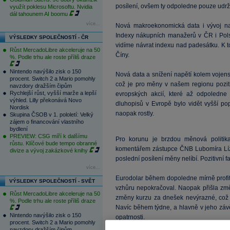
posílení, ovšem ty odpoledne pouze udrž
využít poklesu Microsoftu. Nvidia
dál tahounem AI boomu
více...
Nová makroekonomická data i vývoj na 
Indexy nákupních manažerů v ČR i Pols
VÝSLEDKY SPOLEČNOSTÍ - ČR
vidíme návrat indexu nad padesátku. K to
Růst MercadoLibre akceleruje na 50
Číny.
%. Podle trhu ale roste příliš draze
Nintendo navýšilo zisk o 150
Nová data a snížení napětí kolem vojensk
procent. Switch 2 a Mario pomohly
což je pro měny v našem regionu poziti
navzdory dražším čipům
Rychlejší růst, vyšší marže a lepší
evropských akcií, které až odpoledne
výhled. Lilly překonává Novo
dluhopisů v Evropě bylo vidět vyšší po
Nordisk
naopak rostly.
Skupina ČSOB v 1. pololetí: Velký
zájem o financování vlastního
bydlení
PREVIEW: CSG míří k dalšímu
Pro korunu je brzdou měnová politik
růstu. Klíčové bude tempo obranné
komentářem zástupce ČNB Lubomíra Lízal
divize a vývoj zakázkové knihy
poslední posílení měny nelíbí. Pozitivní f
více...
Eurodolar během dopoledne mírně profito
VÝSLEDKY SPOLEČNOSTÍ - SVĚT
vzhůru nepokračoval. Naopak přišla změ
Růst MercadoLibre akceleruje na 50
změny kurzu za dnešek nevýrazné, což
%. Podle trhu ale roste příliš draze
Navíc během týdne, a hlavně v jeho závěr
Nintendo navýšilo zisk o 150
opatrnosti.
procent. Switch 2 a Mario pomohly
navzdory dražším čipům