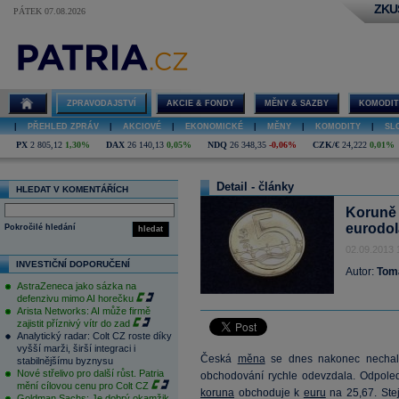
ZKU
PÁTEK 07.08.2026
ZPRAVODAJSTVÍ
AKCIE & FONDY
MĚNY & SAZBY
KOMODIT
|
PŘEHLED ZPRÁV
|
AKCIOVÉ
|
EKONOMICKÉ
|
MĚNY
|
KOMODITY
|
SL
PX
2 805,12
1,30%
DAX
26 140,13
0,05%
NDQ
26 348,35
-0,06%
CZK/€
24,222
0,01%
Detail - články
HLEDAT V KOMENTÁŘÍCH
Koruně 
eurodol
Pokročilé hledání
hledat
02.09.2013 
INVESTIČNÍ DOPORUČENÍ
Autor:
Tom
AstraZeneca jako sázka na
defenzivu mimo AI horečku
Arista Networks: AI může firmě
zajistit příznivý vítr do zad
Analytický radar: Colt CZ roste díky
vyšší marži, širší integraci i
Česká
měna
se dnes nakonec nechala 
stabilnějšímu byznysu
Nové střelivo pro další růst. Patria
obchodování rychle odevzdala. Odpole
mění cílovou cenu pro Colt CZ
koruna
obchoduje k
euru
na 25,67. Stej
Goldman Sachs: Je dobrý okamžik