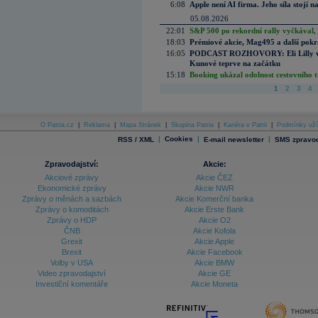
6:08
Apple není AI firma. Jeho síla stojí n
05.08.2026
22:01
S&P 500 po rekordní rally vyčkával,
18:03
Prémiové akcie, Mag495 a další pokr
16:05
PODCAST ROZHOVORY: Eli Lilly vs. 
Kunové teprve na začátku
15:18
Booking ukázal odolnost cestovního trh
1
2
3
4
O Patria.cz
|
Reklama
|
Mapa Stránek
|
Skupina Patria
|
Kariéra v Patrii
|
Podmínky uží
|
Cookies
|
|
RSS / XML
E-mail newsletter
SMS zpravod
Zpravodajství:
Akcie:
Akciové zprávy
Akcie ČEZ
Ekonomické zprávy
Akcie NWR
Zprávy o měnách a sazbách
Akcie Komerční banka
Zprávy o komoditách
Akcie Erste Bank
Zprávy o HDP
Akcie O2
ČNB
Akcie Kofola
Grexit
Akcie Apple
Brexit
Akcie Facebook
Volby v USA
Akcie BMW
Video zpravodajství
Akcie GE
Investiční komentáře
Akcie Moneta