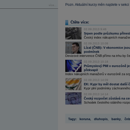
Pozn. Aktuální kurzy měn najdete v sekci
více...
Čtěte více:
02.09.2013 9:46
Srpen podle průzkumu přinesl
Český index nákupních manažerů 
02.09.2013 10:08
Lízal (ČNB): V ekonomice jsou
podmínek
Devizové intervence ČNB přímo na trhu by če
02.09.2013 10:18
Průmyslový PMI v eurozóně je 
překvapil
Index nákupních manažerů v eurozóně za srpe
02.09.2013 14:09
EK: Kypr by měl dostat další
Kypr plní podmínky záchranného 
02.09.2013 14:14
Český rozpočet zůstává na ces
Schodek českého státního rozpočt
Tagy:
koruna
,
dluhopis
,
banky
,
čn