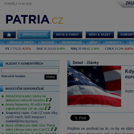
ZKU
PONDĚLÍ 10.08.2026
ZPRAVODAJSTVÍ
AKCIE & FONDY
MĚNY & SAZBY
KOMODIT
|
PŘEHLED ZPRÁV
|
AKCIOVÉ
|
EKONOMICKÉ
|
MĚNY
|
KOMODITY
|
SL
PX
2 776,35
-0,31%
DAX
26 319,45
0,69%
NDQ
26 690,62
1,30%
CZK/€
24,244
-0,03%
Detail - články
HLEDAT V KOMENTÁŘÍCH
Kdy
eur
Pokročilé hledání
hledat
30.10
INVESTIČNÍ DOPORUČENÍ
Autor
AstraZeneca jako sázka na
defenzivu mimo AI horečku
Arista Networks: AI může firmě
zajistit příznivý vítr do zad
Analytický radar: Colt CZ roste díky
vyšší marži, širší integraci i
stabilnějšímu byznysu
Nové střelivo pro další růst. Patria
Pojďme se podívat na to, co by se stal
mění cílovou cenu pro Colt CZ
Goldman Sachs: Je dobrý okamžik