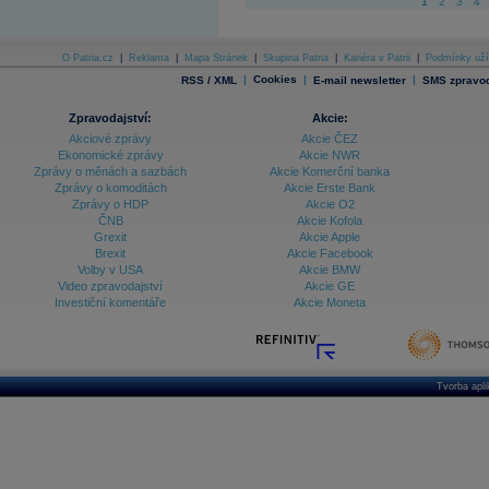
1
2
3
4
O Patria.cz
|
Reklama
|
Mapa Stránek
|
Skupina Patria
|
Kariéra v Patrii
|
Podmínky uží
|
Cookies
|
|
RSS / XML
E-mail newsletter
SMS zpravod
Zpravodajství:
Akcie:
Akciové zprávy
Akcie ČEZ
Ekonomické zprávy
Akcie NWR
Zprávy o měnách a sazbách
Akcie Komerční banka
Zprávy o komoditách
Akcie Erste Bank
Zprávy o HDP
Akcie O2
ČNB
Akcie Kofola
Grexit
Akcie Apple
Brexit
Akcie Facebook
Volby v USA
Akcie BMW
Video zpravodajství
Akcie GE
Investiční komentáře
Akcie Moneta
Tvorba apl