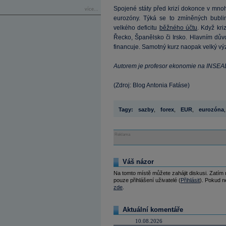
Spojené státy před krizí dokonce v mno
více...
eurozóny. Týká se to zmíněných bublin 
velkého deficitu
běžného účtu
. Když kr
Řecko, Španělsko či Irsko. Hlavním důvod
financuje. Samotný kurz naopak velký v
Autorem je profesor ekonomie na INSEAD
(Zdroj: Blog Antonia Fatáse)
Tagy:
sazby
,
forex
,
EUR
,
eurozóna
,
Reklama
Váš názor
Na tomto místě můžete zahájit diskusi. Zatím
pouze přihlášení uživatelé (
Přihlásit
). Pokud ne
zde
.
Aktuální komentáře
10.08.2026