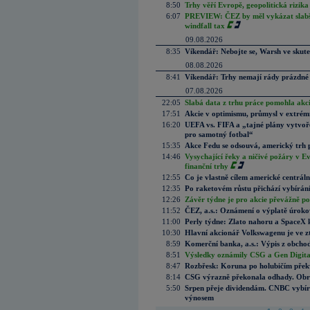
8:50
Trhy věří Evropě, geopolitická rizika
6:07
PREVIEW: ČEZ by měl vykázat slabší 
windfall tax
09.08.2026
8:35
Víkendář: Nebojte se, Warsh ve skute
08.08.2026
8:41
Víkendář: Trhy nemají rády prázdné 
07.08.2026
22:05
Slabá data z trhu práce pomohla akc
17:51
Akcie v optimismu, průmysl v extrémn
16:20
UEFA vs. FIFA a „tajné plány vytvoř
pro samotný fotbal“
15:35
Akce Fedu se odsouvá, americký trh 
14:46
Vysychající řeky a ničivé požáry v E
finanční trhy
12:55
Co je vlastně cílem americké centrál
12:35
Po raketovém růstu přichází vybírán
12:26
Závěr týdne je pro akcie převážně po
11:52
ČEZ, a.s.: Oznámení o výplatě úrok
11:00
Perly týdne: Zlato nahoru a SpaceX 
10:30
Hlavní akcionář Volkswagenu je ve z
8:59
Komerční banka, a.s.: Výpis z obchod
8:51
Výsledky oznámily CSG a Gen Digital
8:47
Rozbřesk: Koruna po holubičím přek
8:14
CSG výrazně překonala odhady. Obran
5:50
Srpen přeje dividendám. CNBC vybírá
výnosem