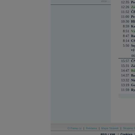
více...
12:35
Po
12:26
Zá
11:52
ČE
11:00
Pe
10:30
Hl
8:59
Ko
8:51
Vý
8:47
Ro
8:14
CS
5:50
Sr
vý
06
15:57
ČN
15:31
Zá
14:47
Rů
14:37
Ba
13:32
Ni
13:19
Go
11:59
Ry
O Patria.cz
|
Reklama
|
Mapa Stránek
|
Skupina P
|
Cookies
RSS / XML