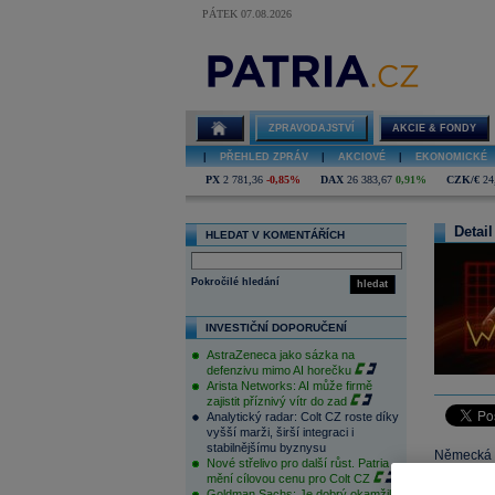
PÁTEK 07.08.2026
ZPRAVODAJSTVÍ
AKCIE & FONDY
|
PŘEHLED ZPRÁV
|
AKCIOVÉ
|
EKONOMICKÉ
PX
2 781,36
-0,85%
DAX
26 383,67
0,91%
CZK/€
24
Detail
HLEDAT V KOMENTÁŘÍCH
Pokročilé hledání
hledat
INVESTIČNÍ DOPORUČENÍ
AstraZeneca jako sázka na
defenzivu mimo AI horečku
Arista Networks: AI může firmě
zajistit příznivý vítr do zad
Analytický radar: Colt CZ roste díky
vyšší marži, širší integraci i
stabilnějšímu byznysu
Německá e
Nové střelivo pro další růst. Patria
německé m
mění cílovou cenu pro Colt CZ
Goldman Sachs: Je dobrý okamžik