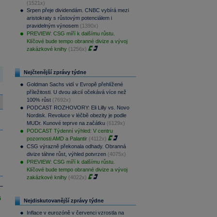
(1521x)
Srpen přeje dividendám. CNBC vybírá mezi
aristokraty s růstovým potenciálem i
pravidelným výnosem
(1390x)
PREVIEW: CSG míří k dalšímu růstu.
Klíčové bude tempo obranné divize a vývoj
zakázkové knihy
(1256x)
Nejčtenější zprávy týdne
Goldman Sachs vidí v Evropě přehlížené
příležitosti. U dvou akcií očekává více než
100% růst
(7692x)
PODCAST ROZHOVORY: Eli Lilly vs. Novo
Nordisk. Revoluce v léčbě obezity je podle
MUDr. Kunové teprve na začátku
(6129x)
PODCAST Týdenní výhled: V centru
pozornosti AMD a Palantir
(4112x)
CSG výrazně překonala odhady. Obranná
divize táhne růst, výhled potvrzen
(4075x)
PREVIEW: CSG míří k dalšímu růstu.
Klíčové bude tempo obranné divize a vývoj
zakázkové knihy
(4022x)
i
Nejdiskutovanější zprávy týdne
Inflace v eurozóně v červenci vzrostla na