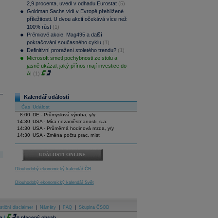
2,9 procenta, uvedl v odhadu Eurostat
(5)
Goldman Sachs vidí v Evropě přehlížené
příležitosti. U dvou akcií očekává více než
100% růst
(1)
Prémiové akcie, Mag495 a další
pokračování současného cyklu
(1)
Definitivní proražení stoletého trendu?
(1)
Microsoft smetl pochybnosti ze stolu a
jasně ukázal, jaký přínos mají investice do
AI
(1)
Kalendář událostí
Čas
Událost
8:00
DE - Průmyslová výroba, y/y
14:30
USA - Míra nezaměstnanosti, s.a.
14:30
USA - Průměrná hodinová mzda, y/y
14:30
USA - Změna počtu prac. míst
UDÁLOSTI ONLINE
Dlouhodobý ekonomický kalendář ČR
Dlouhodobý ekonomický kalendář Svět
stiční disclaimer
|
Náměty
|
FAQ
|
Skupina ČSOB
a
|
=
placený obsah