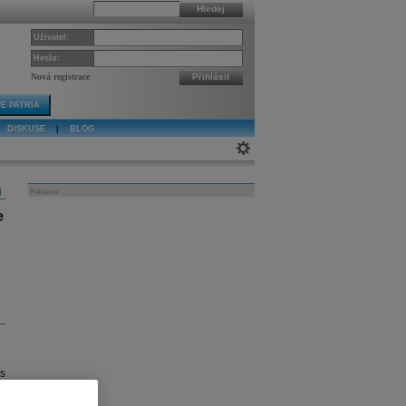
Hledej
Uživatel:
Heslo:
Nová registrace
Přihlásit
E PATRIA
DISKUSE
|
BLOG
j
Reklama
e
s
y