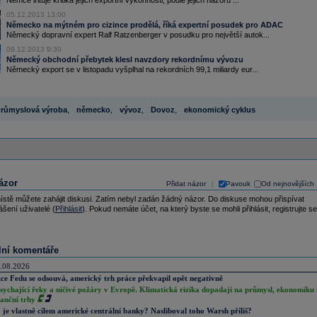
Němce irituje kritika jejich exportní výkonnosti, podle jejich názoru ...
05.12.2013 13:00
Německo na mýtném pro cizince prodělá, říká expertní posudek pro ADAC
Německý dopravní expert Ralf Ratzenberger v posudku pro největší autok...
09.12.2013 9:30
Německý obchodní přebytek klesl navzdory rekordnímu vývozu
Německý export se v listopadu vyšplhal na rekordních 99,1 miliardy eur...
růmyslová výroba
,
německo
,
vývoz
,
Dovoz
,
ekonomický cyklus
ázor
Přidat názor
Pavouk
Od nejnovějších
|
ístě můžete zahájit diskusi. Zatím nebyl zadán žádný názor. Do diskuse mohou přispívat
ášení uživatelé (
Přihlásit
). Pokud nemáte účet, na který byste se mohli přihlásit, registrujte se
lní komentáře
.08.2026
ce Fedu se odsouvá, americký trh práce překvapil opět negativně
sychající řeky a ničivé požáry v Evropě. Klimatická rizika dopadají na průmysl, ekonomiku 
nanční trhy
 je vlastně cílem americké centrální banky? Nasliboval toho Warsh příliš?