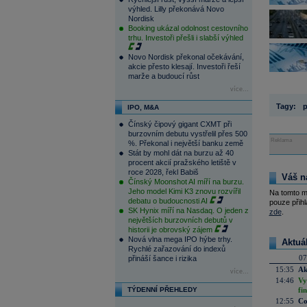
výhled. Lilly překonává Novo
Nordisk
Booking ukázal odolnost cestovního
trhu. Investoři přešli i slabší výhled
Novo Nordisk překonal očekávání,
akcie přesto klesají. Investoři řeší
marže a budoucí růst
více...
Tagy:
p
IPO, M&A
Čínský čipový gigant CXMT při
burzovním debutu vystřelil přes 500
Reklama
%. Překonal i největší banku země
Stát by mohl dát na burzu až 40
procent akcií pražského letiště v
roce 2028, řekl Babiš
Váš n
Čínský Moonshot AI míří na burzu.
Jeho model Kimi K3 znovu rozvířil
Na tomto m
debatu o budoucnosti AI
pouze přihl
SK Hynix míří na Nasdaq. O jeden z
zde
.
největších burzovních debutů v
historii je obrovský zájem
Nová vlna mega IPO hýbe trhy.
Aktuá
Rychlé zařazování do indexů
07
přináší šance i rizika
15:35
Ak
více...
14:46
Vy
TÝDENNÍ PŘEHLEDY
fi
12:55
Co