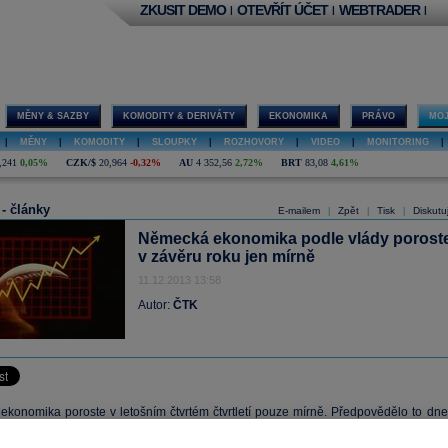
ZKUSIT DEMO
OTEVŘÍT ÚČET
WEBTRADER
|
|
|
MĚNY & SAZBY
KOMODITY & DERIVÁTY
EKONOMIKA
PRÁVO
MOJ
|
MĚNY
|
KOMODITY
|
SLOUPKY
|
ROZHOVORY
|
VIDEO
|
MONITORING
|
,241
0,05%
CZK/$
20,964
-0,32%
AU
4 352,56
2,72%
BRT
83,08
4,61%
 - články
E-mailem
Zpět
Tisk
Diskutu
|
|
|
Německá ekonomika podle vlády porost
v závěru roku jen mírně
11.12.2013 13:58
Autor:
ČTK
konomika poroste v letošním čtvrtém čtvrtletí pouze mírně. Předpovědělo to dne
inisterstvo hospodářství ve své měsíční zprávě. Upozornilo nicméně, že podmínk