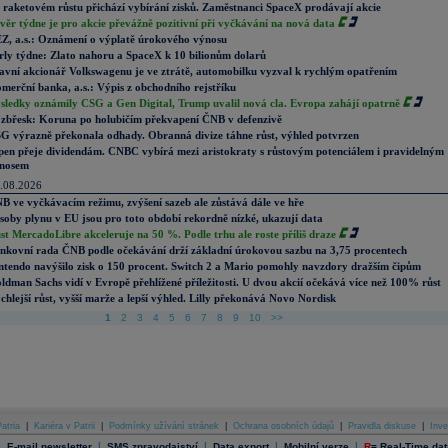
 raketovém růstu přichází vybírání zisků. Zaměstnanci SpaceX prodávají akcie
věr týdne je pro akcie převážně pozitivní při vyčkávání na nová data
Z, a.s.: Oznámení o výplatě úrokového výnosu
rly týdne: Zlato nahoru a SpaceX k 10 bilionům dolarů
avní akcionář Volkswagenu je ve ztrátě, automobilku vyzval k rychlým opatřením
merční banka, a.s.: Výpis z obchodního rejstříku
sledky oznámily CSG a Gen Digital, Trump uvalil nová cla. Evropa zahájí opatrně
zbřesk: Koruna po holubičím překvapení ČNB v defenzivě
G výrazně překonala odhady. Obranná divize táhne růst, výhled potvrzen
pen přeje dividendám. CNBC vybírá mezi aristokraty s růstovým potenciálem i pravidelným
nosem
.08.2026
B ve vyčkávacím režimu, zvýšení sazeb ale zůstává dále ve hře
soby plynu v EU jsou pro toto období rekordně nízké, ukazují data
st MercadoLibre akceleruje na 50 %. Podle trhu ale roste příliš draze
nkovní rada ČNB podle očekávání drží základní úrokovou sazbu na 3,75 procentech
ntendo navýšilo zisk o 150 procent. Switch 2 a Mario pomohly navzdory dražším čipům
ldman Sachs vidí v Evropě přehlížené příležitosti. U dvou akcií očekává více než 100% růst
chlejší růst, vyšší marže a lepší výhled. Lilly překonává Novo Nordisk
1
2
3
4
5
6
7
8
9
10
>>
atria
|
Kariéra v Patrii
|
Podmínky užívání stránek
|
Ochrana osobních údajů
|
Pravidla diskuse
|
Inve
|
|
|
|
|
E-mail newsletter
SMS zpravodajství
Data export
Mobilní verze
R
=
Real-Time dat