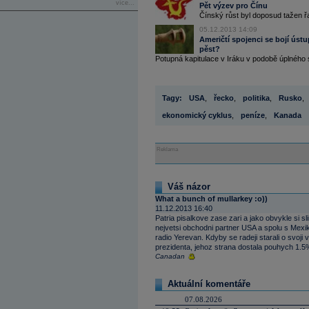
více...
Pět výzev pro Čínu
Čínský růst byl doposud tažen řad
05.12.2013 14:09
Američtí spojenci se bojí úst
pěst?
Potupná kapitulace v Iráku v podobě úplného 
Tagy:
USA
,
řecko
,
politika
,
Rusko
,
ekonomický cyklus
,
peníze
,
Kanada
Reklama
Váš názor
What a bunch of mullarkey :o))
11.12.2013 16:40
Patria pisalkove zase zari a jako obvykle si s
nejvetsi obchodni partner USA a spolu s Mex
radio Yerevan. Kdyby se radeji starali o svoji 
prezidenta, jehoz strana dostala pouhych 1.5%
Canadan
Aktuální komentáře
07.08.2026