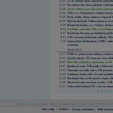
12:55
Co je vlastně cílem americké centrál
12:35
Po raketovém růstu přichází vybírán
12:26
Závěr týdne je pro akcie převážně po
11:52
ČEZ, a.s.: Oznámení o výplatě úrok
11:00
Perly týdne: Zlato nahoru a SpaceX 
10:30
Hlavní akcionář Volkswagenu je ve z
8:59
Komerční banka, a.s.: Výpis z obchod
8:51
Výsledky oznámily CSG a Gen Digital
8:47
Rozbřesk: Koruna po holubičím přek
8:14
CSG výrazně překonala odhady. Obran
5:50
Srpen přeje dividendám. CNBC vybírá
výnosem
06.08.2026
15:57
ČNB ve vyčkávacím režimu, zvýšení s
15:31
Zásoby plynu v EU jsou pro toto obdo
14:47
Růst MercadoLibre akceleruje na 50 %
14:37
Bankovní rada ČNB podle očekávání 
13:32
Nintendo navýšilo zisk o 150 procen
13:19
Goldman Sachs vidí v Evropě přehlíže
11:59
Rychlejší růst, vyšší marže a lepší v
11:40
Meziroční růst stavební výroby v ČR
11:37
Zahraniční obchod ČR v červnu skonč
1
2
3
4
O Patria.cz
|
Reklama
|
Mapa Stránek
|
Skupina Patria
|
Kariéra v Patrii
|
Podmínky uží
|
Cookies
|
|
RSS / XML
E-mail newsletter
SMS zpravod