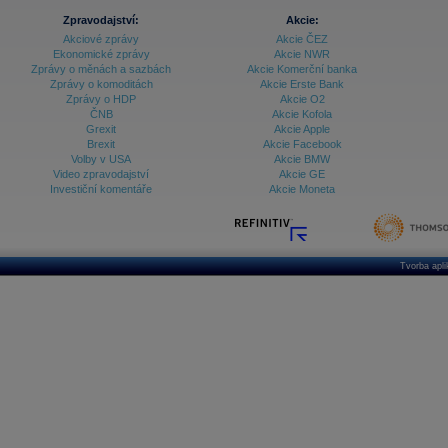
Zpravodajství:
Akcie:
Akciové zprávy
Akcie ČEZ
Ekonomické zprávy
Akcie NWR
Zprávy o měnách a sazbách
Akcie Komerční banka
Zprávy o komoditách
Akcie Erste Bank
Zprávy o HDP
Akcie O2
ČNB
Akcie Kofola
Grexit
Akcie Apple
Brexit
Akcie Facebook
Volby v USA
Akcie BMW
Video zpravodajství
Akcie GE
Investiční komentáře
Akcie Moneta
Tvorba apl