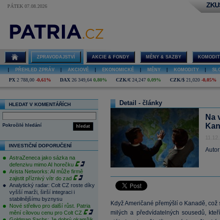
ZKU
PÁTEK 07.08.2026
ZPRAVODAJSTVÍ
AKCIE & FONDY
MĚNY & SAZBY
KOMODIT
|
PŘEHLED ZPRÁV
|
AKCIOVÉ
|
EKONOMICKÉ
|
MĚNY
|
KOMODITY
|
SL
PX
2 788,00
-0,61%
DAX
26 349,64
0,80%
CZK/€
24,247
0,09%
CZK/$
21,020
-0,05%
Detail - články
HLEDAT V KOMENTÁŘÍCH
Na v
Kan
Pokročilé hledání
hledat
11.12
INVESTIČNÍ DOPORUČENÍ
Autor
AstraZeneca jako sázka na
defenzivu mimo AI horečku
Arista Networks: AI může firmě
zajistit příznivý vítr do zad
Analytický radar: Colt CZ roste díky
vyšší marži, širší integraci i
stabilnějšímu byznysu
Když Američané přemýšlí o Kanadě, což se
Nové střelivo pro další růst. Patria
milých a předvídatelných sousedů, kteří
mění cílovou cenu pro Colt CZ
Goldman Sachs: Je dobrý okamžik