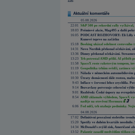
zde
.
Aktuální komentáře
05.08.2026
22:01
S&P 500 po rekordní rally vyčkával,
18:03
Prémiové akcie, Mag495 a další pokr
16:05
PODCAST ROZHOVORY: Eli Lilly vs. 
Kunové teprve na začátku
15:18
Booking ukázal odolnost cestovního trh
14:31
Novo Nordisk překonal očekávání, akci
13:36
Disney překonal očekávání. Streamova
13:23
Trh potrestal AMD příliš. AI příběh p
11:58
SpaceX roste raketovým tempem, inves
11:19
Geopolitika trhům svědčí, zatímco v
11:11
Nálada v německém automobilovém prů
10:30
Útraty domácností dále rostou, malo
9:43
Inflace v červenci lehce zrychlila. Pot
9:14
Bezvavlasy potvrzuje celoroční výhl
9:01
Rozbřesk: České úspory na evropském
8:54
AMD zklamalo výhledem, SpaceX vydě
naděje na otevření Hormuzu
6:06
Fed mlčí, trh utahuje podmínky. Nejis
04.08.2026
17:02
Definitivní proražení stoletého trend
15:20
Spotify ve duhém kvartále neoslnilo. 
14:34
McDonald's zvýšil zisk, Američané ale
13:52
Palantir zasadil medvědům těžkou rá