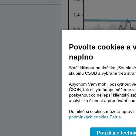
více...
Povolte cookies a 
naplno
Stačí kliknout na tlačítko „Souhla
skupinu ČSOB a vybrané třetí stran
Abychom Vám mohli poskytnout víc
ČSOB, tak si tyto údaje můžeme vz
poskytnout co nejlepší klientský zá
analytická činnost a předávání coo
Co se týče koruny, řada čtenářů má asi
ČNB než já. A tudíž i lepší představu o t
Detailně si cookies můžete upravit
institucionálními a ne tržními silami. 
podmínkách cookies Patria
.
2016, například pan Tomšík tvrdí, že
posilování koruny velký důvod. Pan Jan
bylo snesitelné,
koruna
padesát by u něj 
Použít jen techn