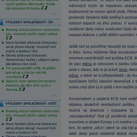
tohoto konsenzu. To může znít jako po
využít poklesu Microsoftu. Nvidia
měnových trzích se nejednou ukázalo,
dál tahounem AI boomu
budoucnost se vyvine úplně jinak. Přest
více...
posilovat: Spojené státy směřují k post
VÝSLEDKY SPOLEČNOSTÍ - ČR
volných kapacit na trhu práce). V euro
vzdálené (tedy mimo uvažování části ně
Booking ukázal odolnost cestovního
trhu. Investoři přešli i slabší výhled
naopak diskuse o ještě větším uvolnění,
Novo Nordisk překonal očekávání,
Ještě než se ponoříme hlouběji do úvah o
akcie přesto klesají. Investoři řeší
marže a budoucí růst
si toho, čemu můžeme říkat eurodolarov
Disney překonal očekávání.
mnohem uvolněnější než politika ECB. B
Streamovací služby i zábavní parky
že jako
měna
je odsouzen k zániku (všec
dál táhnou růst zisků
Trh potrestal AMD příliš. AI příběh
jsme v situaci, kdy to je právě
dolar
, kter
pokračuje a růst by měl dál
měna
, u které se to předpokládá i do 
zrychlovat
SpaceX roste raketovým tempem,
hasičákem hořící vánoční stromeček s t
investory ale děsí účet za AI a
vodou celý dům (a to ještě v tom lepším p
Starship
více...
Konzervativní a opatrná ECB nyní smě
VÝSLEDKY SPOLEČNOSTÍ - SVĚT
nějakou skutečně neortodoxní politiku
možná se dokonce i rozpadne (tj.,
Booking ukázal odolnost cestovního
trhu. Investoři přešli i slabší výhled
„nezodpovědný“ Fed už poměrně detail
eurozónu a zbytek Evropy s ní zvedne z út
Novo Nordisk překonal očekávání,
tom, že jediné „něco“, které se zdá být
akcie přesto klesají. Investoři řeší
marže a budoucí růst
států (tedy jejich relativně dobrá mo
Disney překonal očekávání.