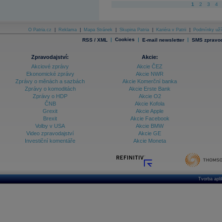
1
2
3
4
O Patria.cz
|
Reklama
|
Mapa Stránek
|
Skupina Patria
|
Kariéra v Patrii
|
Podmínky uží
|
Cookies
|
|
RSS / XML
E-mail newsletter
SMS zpravod
Zpravodajství:
Akcie:
Akciové zprávy
Akcie ČEZ
Ekonomické zprávy
Akcie NWR
Zprávy o měnách a sazbách
Akcie Komerční banka
Zprávy o komoditách
Akcie Erste Bank
Zprávy o HDP
Akcie O2
ČNB
Akcie Kofola
Grexit
Akcie Apple
Brexit
Akcie Facebook
Volby v USA
Akcie BMW
Video zpravodajství
Akcie GE
Investiční komentáře
Akcie Moneta
Tvorba apl