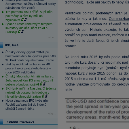
technologií). Takže ani pak by to nebyl 
Streamovací služby i zábavní parky
dál táhnou růst zisků
Trh potrestal AMD příliš. AI příběh
Praktickou pointou podobných úvah je 
pokračuje a růst by měl dál
otázka je kdy a jak moc.
Commerzba
zrychlovat
SpaceX roste raketovým tempem,
eurodolaru projektován na základě rela
investory ale děsí účet za AI a
výrobních cen. Historie ukazuje, že ta
Starship
odráží od jeho horní hranice, zatímco k 
více...
že ve hře je další faktor, či jejich sk
IPO, M&A
hranice.
Čínský čipový gigant CXMT při
burzovním debutu vystřelil přes 500
Na konci roku 2015 by nás podle obráz
%. Překonal i největší banku země
tvrdí), ale kurz dosahující něco málo nad
Stát by mohl dát na burzu až 40
eurodolar pohybuje nyní (protože nyní
procent akcií pražského letiště v
roce 2028, řekl Babiš
naopak kurz v roce 2015 ponořil až do
Čínský Moonshot AI míří na burzu.
2015 bude cca na 1,1, což představuje asi
Jeho model Kimi K3 znovu rozvířil
hodně výrazně promlouvalo do celkovýc
debatu o budoucnosti AI
SK Hynix míří na Nasdaq. O jeden z
aktiv.
největších burzovních debutů v
historii je obrovský zájem
Nová vlna mega IPO hýbe trhy.
Rychlé zařazování do indexů
přináší šance i rizika
více...
TÝDENNÍ PŘEHLEDY