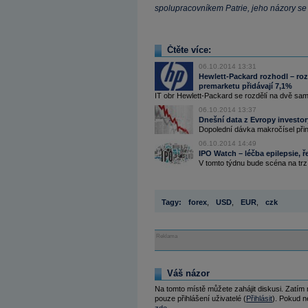
spolupracovníkem Patrie, jeho názory se
Čtěte více:
06.10.2014 13:31
Hewlett-Packard rozhodl – roz
premarketu přidávají 7,1%
IT obr Hewlett-Packard se rozdělí na dvě sam
06.10.2014 13:37
Dnešní data z Evropy investor
Dopolední dávka makročísel přin
06.10.2014 14:49
IPO Watch – léčba epilepsie, ř
V tomto týdnu bude scéna na trz
Tagy:
forex
,
USD
,
EUR
,
czk
Reklama
Váš názor
Na tomto místě můžete zahájit diskusi. Zatím
pouze přihlášení uživatelé (
Přihlásit
). Pokud ne