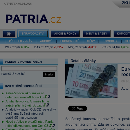
ZKU
ČTVRTEK 06.08.2026
ZPRAVODAJSTVÍ
AKCIE & FONDY
MĚNY & SAZBY
KOMODIT
|
PŘEHLED ZPRÁV
|
AKCIOVÉ
|
EKONOMICKÉ
|
MĚNY
|
KOMODITY
|
SL
PX
2 769,04
0,11%
DAX
26 126,30
-0,29%
NDQ
26 363,44
-0,83%
CZK/€
24,167
0,00%
Detail - články
HLEDAT V KOMENTÁŘÍCH
Eur
roc
Pokročilé hledání
hledat
06.10
INVESTIČNÍ DOPORUČENÍ
Autor
AstraZeneca jako sázka na
defenzivu mimo AI horečku
Arista Networks: AI může firmě
zajistit příznivý vítr do zad
Analytický radar: Colt CZ roste díky
vyšší marži, širší integraci i
stabilnějšímu byznysu
Současný konsenzus hovořící o post
Nové střelivo pro další růst. Patria
argumentací přímý. Zdá se dokonce, že 
mění cílovou cenu pro Colt CZ
Goldman Sachs: Je dobrý okamžik