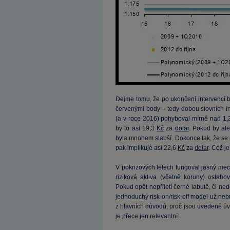
Dejme tomu, že po ukončení intervencí 
červenými body – tedy dobou slovních i
(a v roce 2016) pohyboval mírně nad 1,
by to asi 19,3
Kč
za
dolar
. Pokud by ale
byla mnohem slabší. Dokonce tak, že se
pak implikuje asi 22,6
Kč
za
dolar
. Což j
V pokrizových letech fungoval jasný mech
riziková aktiva (včetně koruny) oslab
Pokud opět nepřiletí černé labutě, či ne
jednoduchý risk-on/risk-off model už neb
z hlavních důvodů, proč jsou uvedené úvahy
je přece jen relevantní: