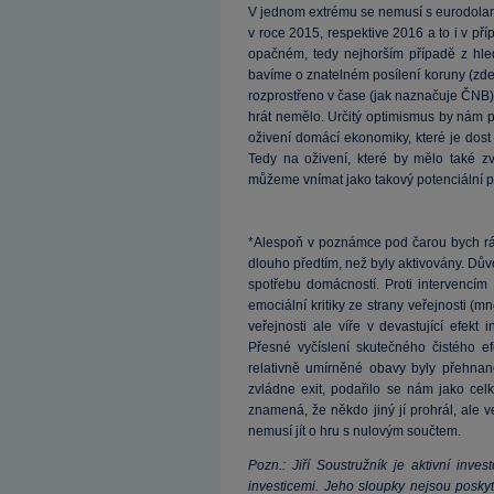
V jednom extrému se nemusí s eurodolare
v roce 2015, respektive 2016 a to i v p
opačném, tedy nejhorším případě z hled
bavíme o znatelném posílení koruny (zde
rozprostřeno v čase (jak naznačuje ČNB),
hrát nemělo. Určitý optimismus by nám pa
oživení domácí ekonomiky, které je dost
Tedy na oživení, které by mělo také z
můžeme vnímat jako takový potenciální p
*Alespoň v poznámce pod čarou bych rád
dlouho předtím, než byly aktivovány. Dů
spotřebu domácností. Proti intervencím s
emociální kritiky ze strany veřejnosti (
veřejnosti ale víře v devastující efekt
Přesné vyčíslení skutečného čistého e
relativně umírněné obavy byly přehna
zvládne exit, podařilo se nám jako c
znamená, že někdo jiný jí prohrál, ale 
nemusí jít o hru s nulovým součtem.
Pozn.: Jiří Soustružník je aktivní inv
investicemi. Jeho sloupky nejsou poskyt