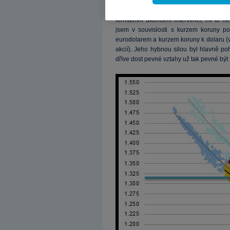
I přes zmíněnou dominanci institucionál
formálním ukončení intervencí, mi to n
jsem v souvislosti s kurzem koruny po
eurodolarem a kurzem koruny k dolaru (
akcií). Jeho hybnou silou byl hlavně po
dříve dost pevné vztahy už tak pevné být