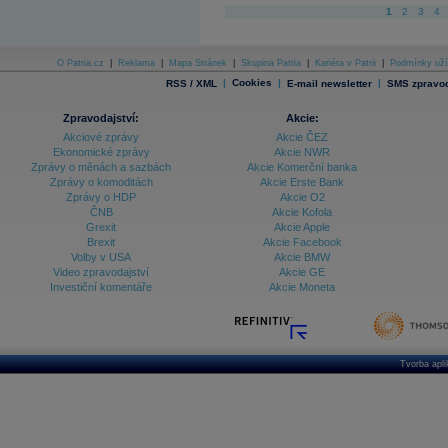
1
2
3
4
O Patria.cz
|
Reklama
|
Mapa Stránek
|
Skupina Patria
|
Kariéra v Patrii
|
Podmínky uží
|
Cookies
|
|
RSS / XML
E-mail newsletter
SMS zpravod
Zpravodajství:
Akcie:
Akciové zprávy
Akcie ČEZ
Ekonomické zprávy
Akcie NWR
Zprávy o měnách a sazbách
Akcie Komerční banka
Zprávy o komoditách
Akcie Erste Bank
Zprávy o HDP
Akcie O2
ČNB
Akcie Kofola
Grexit
Akcie Apple
Brexit
Akcie Facebook
Volby v USA
Akcie BMW
Video zpravodajství
Akcie GE
Investiční komentáře
Akcie Moneta
Tvorba apl