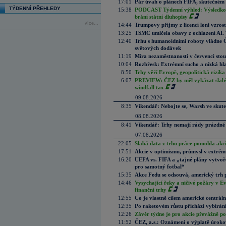
17:01
Pár úvah o plánech FIFA, skutečném 
TÝDENNÍ PŘEHLEDY
15:38
PODCAST Týdenní výhled: Výsledková
brání státní dluhopisy
více...
14:44
Trumpovy příjmy z licencí loni vzros
13:25
TSMC umlčela obavy z ochlazení AI. T
12:40
Trhu s humanoidními roboty vládne Čí
světových dodávek
11:19
Míra nezaměstnanosti v červenci stou
10:04
Rozbřesk: Extrémní sucho a nízká hl
8:50
Trhy věří Evropě, geopolitická rizika
6:07
PREVIEW: ČEZ by měl vykázat slabší 
windfall tax
09.08.2026
8:35
Víkendář: Nebojte se, Warsh ve skute
08.08.2026
8:41
Víkendář: Trhy nemají rády prázdné 
07.08.2026
22:05
Slabá data z trhu práce pomohla akc
17:51
Akcie v optimismu, průmysl v extrémn
16:20
UEFA vs. FIFA a „tajné plány vytvoř
pro samotný fotbal“
15:35
Akce Fedu se odsouvá, americký trh 
14:46
Vysychající řeky a ničivé požáry v E
finanční trhy
12:55
Co je vlastně cílem americké centrál
12:35
Po raketovém růstu přichází vybírán
12:26
Závěr týdne je pro akcie převážně po
11:52
ČEZ, a.s.: Oznámení o výplatě úrok