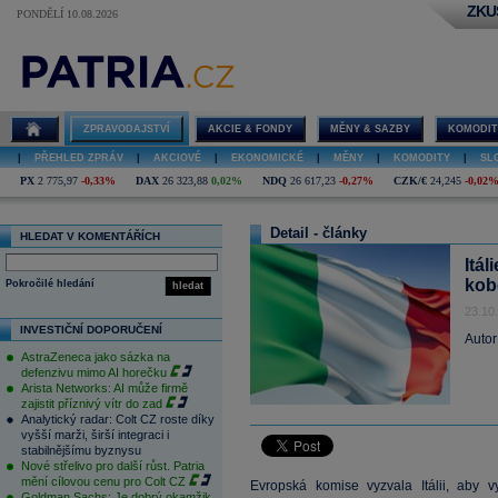
ZKU
PONDĚLÍ 10.08.2026
ZPRAVODAJSTVÍ
AKCIE & FONDY
MĚNY & SAZBY
KOMODIT
|
PŘEHLED ZPRÁV
|
AKCIOVÉ
|
EKONOMICKÉ
|
MĚNY
|
KOMODITY
|
SL
PX
2 775,97
-0,33%
DAX
26 323,88
0,02%
NDQ
26 617,23
-0,27%
CZK/€
24,245
-0,02
Detail - články
HLEDAT V KOMENTÁŘÍCH
Itá
kob
Pokročilé hledání
hledat
23.10
INVESTIČNÍ DOPORUČENÍ
Autor
AstraZeneca jako sázka na
defenzivu mimo AI horečku
Arista Networks: AI může firmě
zajistit příznivý vítr do zad
Analytický radar: Colt CZ roste díky
vyšší marži, širší integraci i
stabilnějšímu byznysu
Nové střelivo pro další růst. Patria
mění cílovou cenu pro Colt CZ
Evropská komise vyzvala Itálii, aby vy
Goldman Sachs: Je dobrý okamžik