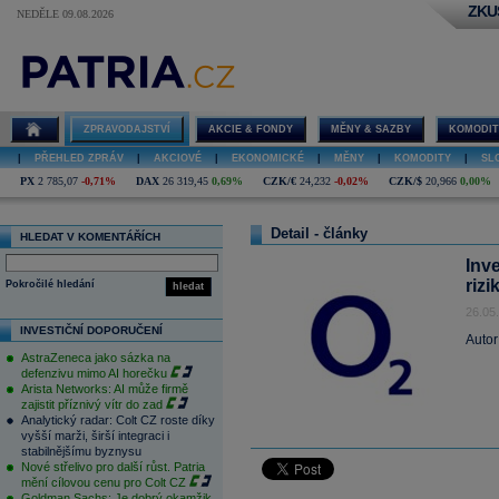
ZKU
NEDĚLE 09.08.2026
ZPRAVODAJSTVÍ
AKCIE & FONDY
MĚNY & SAZBY
KOMODIT
|
PŘEHLED ZPRÁV
|
AKCIOVÉ
|
EKONOMICKÉ
|
MĚNY
|
KOMODITY
|
SL
PX
2 785,07
-0,71%
DAX
26 319,45
0,69%
CZK/€
24,232
-0,02%
CZK/$
20,966
0,00%
Detail - články
HLEDAT V KOMENTÁŘÍCH
Inve
rizi
Pokročilé hledání
hledat
26.05
INVESTIČNÍ DOPORUČENÍ
Autor
AstraZeneca jako sázka na
defenzivu mimo AI horečku
Arista Networks: AI může firmě
zajistit příznivý vítr do zad
Analytický radar: Colt CZ roste díky
vyšší marži, širší integraci i
stabilnějšímu byznysu
Nové střelivo pro další růst. Patria
mění cílovou cenu pro Colt CZ
Goldman Sachs: Je dobrý okamžik