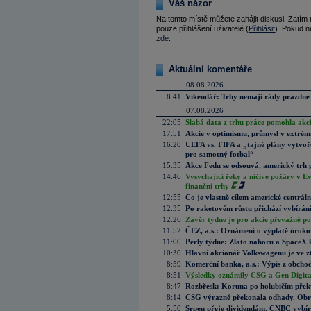
Váš názor
Na tomto místě můžete zahájit diskusi. Zatím
pouze přihlášení uživatelé (
Přihlásit
). Pokud ne
zde
.
Aktuální komentáře
08.08.2026
8:41
Víkendář: Trhy nemají rády prázdné 
07.08.2026
22:05
Slabá data z trhu práce pomohla akc
17:51
Akcie v optimismu, průmysl v extrémn
16:20
UEFA vs. FIFA a „tajné plány vytvoř
pro samotný fotbal“
15:35
Akce Fedu se odsouvá, americký trh 
14:46
Vysychající řeky a ničivé požáry v E
finanční trhy
12:55
Co je vlastně cílem americké centrál
12:35
Po raketovém růstu přichází vybírán
12:26
Závěr týdne je pro akcie převážně po
11:52
ČEZ, a.s.: Oznámení o výplatě úrok
11:00
Perly týdne: Zlato nahoru a SpaceX 
10:30
Hlavní akcionář Volkswagenu je ve z
8:59
Komerční banka, a.s.: Výpis z obchod
8:51
Výsledky oznámily CSG a Gen Digital
8:47
Rozbřesk: Koruna po holubičím přek
8:14
CSG výrazně překonala odhady. Obran
5:50
Srpen přeje dividendám. CNBC vybírá