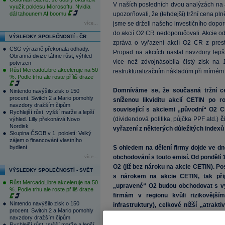
V naších posledních dvou analýzách na a
využít poklesu Microsoftu. Nvidia
dál tahounem AI boomu
upozorňovali, že (tehdejší) tržní cena pln
jsme se drželi našeho investičního doporu
více...
do akcií O2 CR nedoporučovali. Akcie od 
VÝSLEDKY SPOLEČNOSTÍ - ČR
zpráva o vyřazení akcií O2 CR z pres
CSG výrazně překonala odhady.
Propad na akciích nastal navzdory lep
Obranná divize táhne růst, výhled
více než zdvojnásobila čistý zisk na
potvrzen
Růst MercadoLibre akceleruje na 50
restrukturalizačním nákladům při mírném 
%. Podle trhu ale roste příliš draze
Domníváme se, že současná tržní ce
Nintendo navýšilo zisk o 150
procent. Switch 2 a Mario pomohly
sníženou likviditu akcií CETIN po ro
navzdory dražším čipům
související s akciemi „původní“ O2 C
Rychlejší růst, vyšší marže a lepší
(dividendová politika, půjčka PPF atd.)
č
výhled. Lilly překonává Novo
Nordisk
vyřazení z některých důležitých indexů
Skupina ČSOB v 1. pololetí: Velký
zájem o financování vlastního
bydlení
S ohledem na dělení firmy dojde ve dn
obchodování s touto emisí. Od pondělí
více...
O2 (již bez nároku na akcie CETIN). P
VÝSLEDKY SPOLEČNOSTÍ - SVĚT
s nárokem na akcie CETIN, tak přip
Růst MercadoLibre akceleruje na 50
„upravené“ O2 budou obchodovat s v
%. Podle trhu ale roste příliš draze
firmám v regionu kvůli rizikovější
Nintendo navýšilo zisk o 150
infrastruktury), celkové nižší „atrakti
procent. Switch 2 a Mario pomohly
pozici menšinového akcionáře
(dividen
navzdory dražším čipům
Rychlejší růst, vyšší marže a lepší