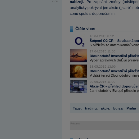
více...
nabízejí.
Po zapsání změny (odštěpení
analyticky pokrývat jen akcie („staré“ 
cenu spolu s doporučením.
Čtěte více:
16.04.2015 8:12
Štěpení O2 CR – Současná cena
S blížícím se datem konání valn
17.04.2015 11:00
Dlouhodobé investiční příležit
Výběr správných titulů je při inve
18.05.2015 13:00
Dlouhodobé investiční příležit
V další iteraci Dlouhodobých inves
20.05.2015 11:00
Akcie ČR – přehled doporučení:
Jarní období v Evropě přineslo p
Tagy:
trading
,
akcie
,
burza
,
Praha
Reklama