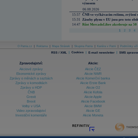
výnosem
06.08.2026
15:57
ČNB ve vyčkávacím režimu, zvýšení s
15:31
Zásoby plynu v EU jsou pro toto obdo
14:47
Růst MercadoLibre akceleruje na 50 %
1
2
3
4
O Patria.cz
|
Reklama
|
Mapa Stránek
|
Skupina Patria
|
Kariéra v Patrii
|
Podmínky uží
|
Cookies
|
|
RSS / XML
E-mail newsletter
SMS zpravod
Zpravodajství:
Akcie:
Akciové zprávy
Akcie ČEZ
Ekonomické zprávy
Akcie NWR
Zprávy o měnách a sazbách
Akcie Komerční banka
Zprávy o komoditách
Akcie Erste Bank
Zprávy o HDP
Akcie O2
ČNB
Akcie Kofola
Grexit
Akcie Apple
Brexit
Akcie Facebook
Volby v USA
Akcie BMW
Video zpravodajství
Akcie GE
Investiční komentáře
Akcie Moneta