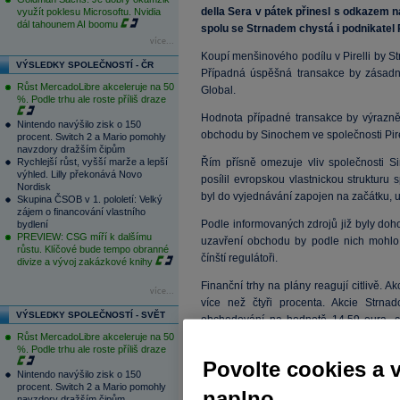
della Sera v pátek přinesl s odkazem na
využít poklesu Microsoftu. Nvidia
dál tahounem AI boomu
spolu se Strnadem chystá i podnikatel 
více...
Koupí menšinového podílu v Pirelli by S
VÝSLEDKY SPOLEČNOSTÍ - ČR
Případná úspěšná transakce by zásadně
Růst MercadoLibre akceleruje na 50
Global.
%. Podle trhu ale roste příliš draze
Hodnota případné transakce by výrazně
Nintendo navýšilo zisk o 150
obchodu by Sinochem ve společnosti Pirell
procent. Switch 2 a Mario pomohly
navzdory dražším čipům
Rychlejší růst, vyšší marže a lepší
Řím přísně omezuje vliv společnosti S
výhled. Lilly překonává Novo
posílil evropskou vlastnickou strukturu s
Nordisk
byl do vyjednávání zapojen na začátku, u
Skupina ČSOB v 1. pololetí: Velký
zájem o financování vlastního
Podle informovaných zdrojů již byly doho
bydlení
PREVIEW: CSG míří k dalšímu
uzavření obchodu by podle nich mohlo d
růstu. Klíčové bude tempo obranné
čínští regulátoři.
divize a vývoj zakázkové knihy
Finanční trhy na plány reagují citlivě. Ak
více...
více než čtyři procenta. Akcie Strn
VÝSLEDKY SPOLEČNOSTÍ - SVĚT
obchodování na hodnotě 14,59 eura, co
procent. Akcie této zbrojařské společn
Růst MercadoLibre akceleruje na 50
%. Podle trhu ale roste příliš draze
pohybuje téměř 60 procent pod rekordn
Povolte cookies a 
Nintendo navýšilo zisk o 150
Úspěšné uzavření transakce by výrazně
procent. Switch 2 a Mario pomohly
naplno
Společnost CSG zároveň dále rozšiřuje 
navzdory dražším čipům