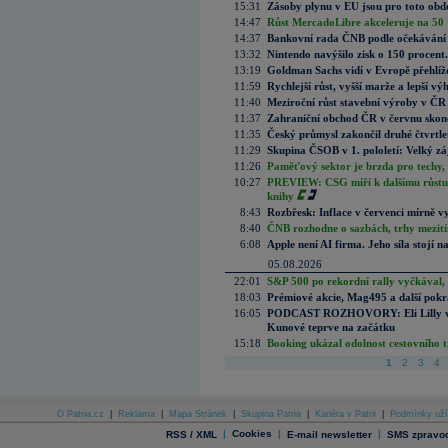
15:31
Zásoby plynu v EU jsou pro toto obdo
14:47
Růst MercadoLibre akceleruje na 50 %
14:37
Bankovní rada ČNB podle očekávání 
13:32
Nintendo navýšilo zisk o 150 procen
13:19
Goldman Sachs vidí v Evropě přehlíže
11:59
Rychlejší růst, vyšší marže a lepší v
11:40
Meziroční růst stavební výroby v ČR
11:37
Zahraniční obchod ČR v červnu skonč
11:35
Český průmysl zakončil druhé čtvrtlet
11:29
Skupina ČSOB v 1. pololetí: Velký zá
11:26
Paměťový sektor je brzda pro techy,
10:27
PREVIEW: CSG míří k dalšímu růstu.
knihy
8:43
Rozbřesk: Inflace v červenci mírně v
8:40
ČNB rozhodne o sazbách, trhy mezitím
6:08
Apple není AI firma. Jeho síla stojí n
05.08.2026
22:01
S&P 500 po rekordní rally vyčkával,
18:03
Prémiové akcie, Mag495 a další pokr
16:05
PODCAST ROZHOVORY: Eli Lilly vs. 
Kunové teprve na začátku
15:18
Booking ukázal odolnost cestovního trh
1
2
3
4
O Patria.cz
|
Reklama
|
Mapa Stránek
|
Skupina Patria
|
Kariéra v Patrii
|
Podmínky uží
|
Cookies
|
|
RSS / XML
E-mail newsletter
SMS zpravod