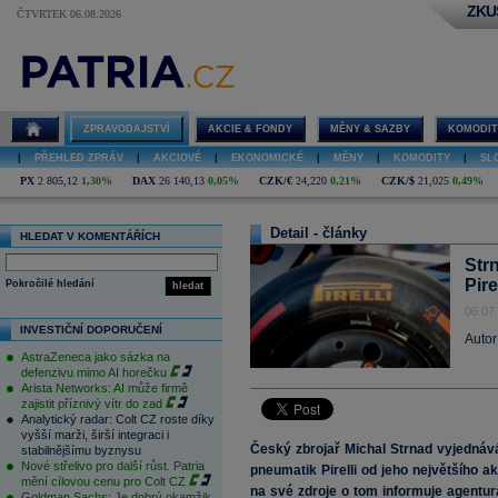
ZKU
ČTVRTEK 06.08.2026
ZPRAVODAJSTVÍ
AKCIE & FONDY
MĚNY & SAZBY
KOMODIT
|
PŘEHLED ZPRÁV
|
AKCIOVÉ
|
EKONOMICKÉ
|
MĚNY
|
KOMODITY
|
SL
PX
2 805,12
1,30%
DAX
26 140,13
0,05%
CZK/€
24,220
0,21%
CZK/$
21,025
0,49%
Detail - články
HLEDAT V KOMENTÁŘÍCH
Str
Pirel
Pokročilé hledání
hledat
06.07
INVESTIČNÍ DOPORUČENÍ
Autor
AstraZeneca jako sázka na
defenzivu mimo AI horečku
Arista Networks: AI může firmě
zajistit příznivý vítr do zad
Analytický radar: Colt CZ roste díky
vyšší marži, širší integraci i
Český zbrojař Michal Strnad vyjednává
stabilnějšímu byznysu
Nové střelivo pro další růst. Patria
pneumatik Pirelli od jeho největšího 
mění cílovou cenu pro Colt CZ
na své zdroje o tom informuje agentur
Goldman Sachs: Je dobrý okamžik