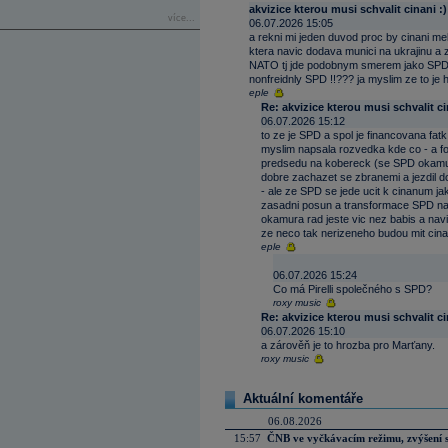
akvizice kterou musi schvalit cinani :)
více...
06.07.2026 15:05
a rekni mi jeden duvod proc by cinani m
ktera navic dodava munici na ukrajinu a z 
NATO tj jde podobnym smerem jako SPD .
nonfreidnly SPD !!??? ja myslim ze to je 
eple
Re: akvizice kterou musi schvalit ci
06.07.2026 15:12
to ze je SPD a spol je financovana fa
myslim napsala rozvedka kde co - a fo
predsedu na kobereck (se SPD okamur
dobre zachazet se zbranemi a jezdil d
- ale ze SPD se jede ucit k cinanum jak
zasadni posun a transformace SPD na l
okamura rad jeste vic nez babis a navi
ze neco tak nerizeneho budou mit cinan
eple
06.07.2026 15:24
Co má Pirelli společného s SPD?
roxy music
Re: akvizice kterou musi schvalit ci
06.07.2026 15:10
a zárověň je to hrozba pro Marťany.
roxy music
Aktuální komentáře
06.08.2026
15:57
ČNB ve vyčkávacím režimu, zvýšení s