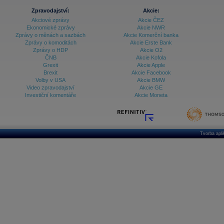
Zpravodajství:
Akcie:
Akciové zprávy
Akcie ČEZ
Ekonomické zprávy
Akcie NWR
Zprávy o měnách a sazbách
Akcie Komerční banka
Zprávy o komoditách
Akcie Erste Bank
Zprávy o HDP
Akcie O2
ČNB
Akcie Kofola
Grexit
Akcie Apple
Brexit
Akcie Facebook
Volby v USA
Akcie BMW
Video zpravodajství
Akcie GE
Investiční komentáře
Akcie Moneta
Tvorba apl