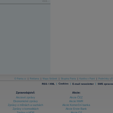
více...
O Patria.cz
|
Reklama
|
Mapa Stránek
|
Skupina Patria
|
Kariéra v Patrii
|
Podmínky uží
|
Cookies
|
|
RSS / XML
E-mail newsletter
SMS zpravod
Zpravodajství:
Akcie:
Akciové zprávy
Akcie ČEZ
Ekonomické zprávy
Akcie NWR
Zprávy o měnách a sazbách
Akcie Komerční banka
Zprávy o komoditách
Akcie Erste Bank
Zprávy o HDP
Akcie O2