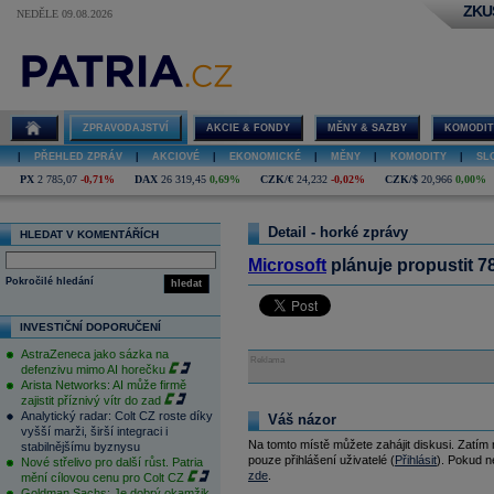
ZKU
NEDĚLE 09.08.2026
ZPRAVODAJSTVÍ
AKCIE & FONDY
MĚNY & SAZBY
KOMODIT
|
PŘEHLED ZPRÁV
|
AKCIOVÉ
|
EKONOMICKÉ
|
MĚNY
|
KOMODITY
|
SL
PX
2 785,07
-0,71%
DAX
26 319,45
0,69%
CZK/€
24,232
-0,02%
CZK/$
20,966
0,00%
Detail - horké zprávy
HLEDAT V KOMENTÁŘÍCH
Microsoft
plánuje propustit 
Pokročilé hledání
hledat
INVESTIČNÍ DOPORUČENÍ
AstraZeneca jako sázka na
Reklama
defenzivu mimo AI horečku
Arista Networks: AI může firmě
zajistit příznivý vítr do zad
Analytický radar: Colt CZ roste díky
Váš názor
vyšší marži, širší integraci i
Na tomto místě můžete zahájit diskusi. Zatím
stabilnějšímu byznysu
pouze přihlášení uživatelé (
Přihlásit
). Pokud ne
Nové střelivo pro další růst. Patria
zde
.
mění cílovou cenu pro Colt CZ
Goldman Sachs: Je dobrý okamžik