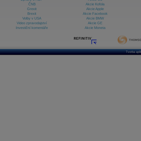
ČNB
Akcie Kofola
Grexit
Akcie Apple
Brexit
Akcie Facebook
Volby v USA
Akcie BMW
Video zpravodajství
Akcie GE
Investiční komentáře
Akcie Moneta
Tvorba apl