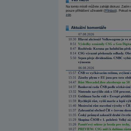
Na tomto místě můžete zahájit diskusi. Zatím
pouze přihlášení uživatelé (
Přihlásit
). Pokud ne
zde
.
Aktuální komentáře
07.08.2026
10:30
Hlavní akcionář Volkswagenu je ve z
8:51
Výsledky oznámily CSG a Gen Digital
8:47
Rozbřesk: Koruna po holubičím přek
8:14
CSG výrazně překonala odhady. Obran
5:50
Srpen přeje dividendám. CNBC vybírá
výnosem
06.08.2026
15:57
ČNB ve vyčkávacím režimu, zvýšení s
15:31
Zásoby plynu v EU jsou pro toto obdo
14:47
Růst MercadoLibre akceleruje na 50 %
14:37
Bankovní rada ČNB podle očekávání 
13:32
Nintendo navýšilo zisk o 150 procen
13:19
Goldman Sachs vidí v Evropě přehlíže
11:59
Rychlejší růst, vyšší marže a lepší v
11:40
Meziroční růst stavební výroby v ČR
11:37
Zahraniční obchod ČR v červnu skonč
11:35
Český průmysl zakončil druhé čtvrtlet
11:29
Skupina ČSOB v 1. pololetí: Velký zá
11:26
Paměťový sektor je brzda pro techy,
10:27
PREVIEW: CSG míří k dalšímu růstu.