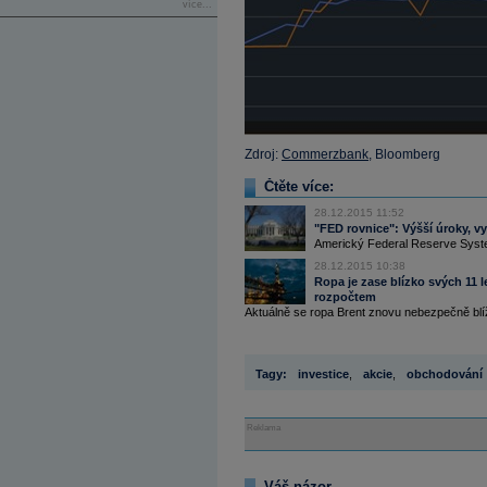
více...
Zdroj:
Commerzbank
, Bloomberg
Čtěte více:
28.12.2015 11:52
"FED rovnice": Výšší úroky, v
Americký Federal Reserve System
28.12.2015 10:38
Ropa je zase blízko svých 11 l
rozpočtem
Aktuálně se ropa Brent znovu nebezpečně blíž
Tagy:
investice
,
akcie
,
obchodování
Reklama
Váš názor