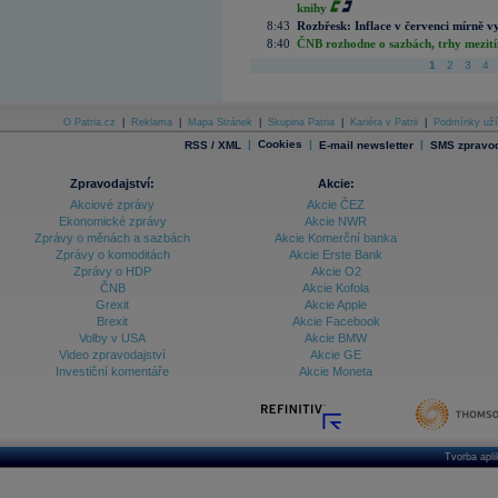
knihy
8:43
Rozbřesk: Inflace v červenci mírně v
8:40
ČNB rozhodne o sazbách, trhy mezitím
1
2
3
4
O Patria.cz
|
Reklama
|
Mapa Stránek
|
Skupina Patria
|
Kariéra v Patrii
|
Podmínky uží
|
Cookies
|
|
RSS / XML
E-mail newsletter
SMS zpravod
Zpravodajství:
Akcie:
Akciové zprávy
Akcie ČEZ
Ekonomické zprávy
Akcie NWR
Zprávy o měnách a sazbách
Akcie Komerční banka
Zprávy o komoditách
Akcie Erste Bank
Zprávy o HDP
Akcie O2
ČNB
Akcie Kofola
Grexit
Akcie Apple
Brexit
Akcie Facebook
Volby v USA
Akcie BMW
Video zpravodajství
Akcie GE
Investiční komentáře
Akcie Moneta
Tvorba apl