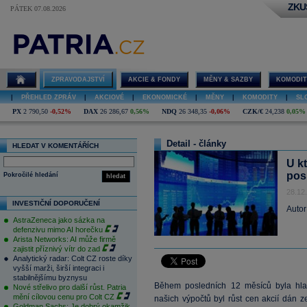
ZKU
PÁTEK 07.08.2026
ZPRAVODAJSTVÍ
AKCIE & FONDY
MĚNY & SAZBY
KOMODIT
|
PŘEHLED ZPRÁV
|
AKCIOVÉ
|
EKONOMICKÉ
|
MĚNY
|
KOMODITY
|
SL
PX
2 790,50
-0,52%
DAX
26 286,67
0,56%
NDQ
26 348,35
-0,06%
CZK/€
24,238
0,05%
Detail - články
HLEDAT V KOMENTÁŘÍCH
U kt
posl
Pokročilé hledání
hledat
28.12
INVESTIČNÍ DOPORUČENÍ
Autor
AstraZeneca jako sázka na
defenzivu mimo AI horečku
Arista Networks: AI může firmě
zajistit příznivý vítr do zad
Analytický radar: Colt CZ roste díky
vyšší marži, širší integraci i
stabilnějšímu byznysu
Během posledních 12 měsíců byla hl
Nové střelivo pro další růst. Patria
mění cílovou cenu pro Colt CZ
našich výpočtů byl růst cen akcií dán 
Goldman Sachs: Je dobrý okamžik