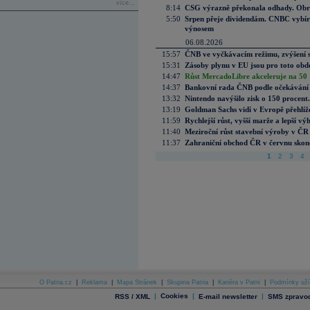
více...
8:14
CSG výrazně překonala odhady. Obran
5:50
Srpen přeje dividendám. CNBC vybírá
výnosem
06.08.2026
15:57
ČNB ve vyčkávacím režimu, zvýšení s
15:31
Zásoby plynu v EU jsou pro toto obdo
14:47
Růst MercadoLibre akceleruje na 50 %
14:37
Bankovní rada ČNB podle očekávání 
13:32
Nintendo navýšilo zisk o 150 procen
13:19
Goldman Sachs vidí v Evropě přehlíže
11:59
Rychlejší růst, vyšší marže a lepší v
11:40
Meziroční růst stavební výroby v ČR
11:37
Zahraniční obchod ČR v červnu skonč
1
2
3
4
O Patria.cz
|
Reklama
|
Mapa Stránek
|
Skupina Patria
|
Kariéra v Patrii
|
Podmínky uží
|
Cookies
|
|
RSS / XML
E-mail newsletter
SMS zpravod