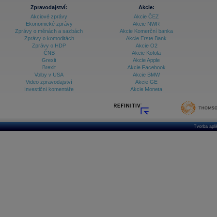
Zpravodajství:
Akcie:
Akciové zprávy
Akcie ČEZ
Ekonomické zprávy
Akcie NWR
Zprávy o měnách a sazbách
Akcie Komerční banka
Zprávy o komoditách
Akcie Erste Bank
Zprávy o HDP
Akcie O2
ČNB
Akcie Kofola
Grexit
Akcie Apple
Brexit
Akcie Facebook
Volby v USA
Akcie BMW
Video zpravodajství
Akcie GE
Investiční komentáře
Akcie Moneta
Tvorba apl