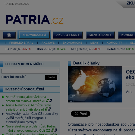
ZKU
PÁTEK 07.08.2026
ZPRAVODAJSTVÍ
AKCIE & FONDY
MĚNY & SAZBY
KOMODIT
|
PŘEHLED ZPRÁV
|
AKCIOVÉ
|
EKONOMICKÉ
|
MĚNY
|
KOMODITY
|
SL
PX
2 788,66
-0,59%
DAX
26 359,30
0,84%
NDQ
26 348,35
-0,06%
CZK/€
24,248
0,09%
Detail - články
HLEDAT V KOMENTÁŘÍCH
OEC
eko
Pokročilé hledání
hledat
18.02
INVESTIČNÍ DOPORUČENÍ
Autor
AstraZeneca jako sázka na
defenzivu mimo AI horečku
Arista Networks: AI může firmě
zajistit příznivý vítr do zad
Analytický radar: Colt CZ roste díky
vyšší marži, širší integraci i
stabilnějšímu byznysu
Organizace pro hospodářskou spoluprá
Nové střelivo pro další růst. Patria
růstu světové ekonomiky na tři proce
mění cílovou cenu pro Colt CZ
Goldman Sachs: Je dobrý okamžik