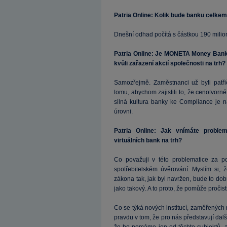
Patria Online: Kolik bude banku celkem 
Dnešní odhad počítá s částkou 190 mili
Patria Online: Je MONETA Money Bank
kvůli zařazení akcií společnosti na trh?
Samozřejmě. Zaměstnanci už byli patři
tomu, abychom zajistili to, že cenotvor
silná kultura banky ke Compliance je n
úrovni.
Patria Online: Jak vnímáte proble
virtuálních bank na trh?
Co považuji v této problematice za p
spotřebitelském úvěrování. Myslím si
zákona tak, jak byl navržen, bude to dob
jako takový. A to proto, že pomůže pročistit
Co se týká nových institucí, zaměřených 
pravdu v tom, že pro nás představují dalš