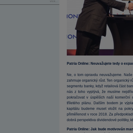
více...
Patria Online: Neuvažujete tedy o expan
Ne, o tom opravdu neuvažujeme. Naše ak
zahrnuje organický růst. Ten organický r
segmentu banky, když retailová část bank
nás z toho vyplývá, že musíme nejdříve
pokračovat v úspěších naší komerční d
tříletého plánu. Dalším bodem je výplat
kapitálu budeme muset vložit na pokry
přiměřenost v roce 2018. Za předpokladu
dobrá perspektiva dividendové politiky, 
Patria Online: Jak bude motivován m