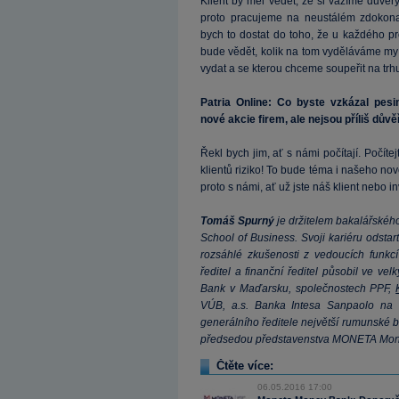
Klient by měl vědět, že si vážíme důvěry
proto pracujeme na neustálém zdokona
bych to dostat do toho, že u každého pro
bude vědět, kolik na tom vyděláváme my 
vydat a se kterou chceme soupeřit na trh
Patria Online: Co byste vzkázal pesi
nové akcie firem, ale nejsou příliš dův
Řekl bych jim, ať s námi počítají. Počí
klientů riziko! To bude téma i našeho nov
proto s námi, ať už jste náš klient nebo in
Tomáš Spurný
je držitelem bakalářského
School of Business. Svoji kariéru odst
rozsáhlé zkušenosti z vedoucích funkc
ředitel a finanční ředitel působil ve v
Bank v Maďarsku, společnostech PPF,
VÚB, a.s. Banka Intesa Sanpaolo na S
generálního ředitele největší rumunské b
předsedou představenstva MONETA Money
Čtěte více:
06.05.2016 17:00