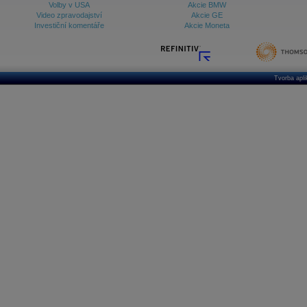
Volby v USA
Akcie BMW
Video zpravodajství
Akcie GE
Investiční komentáře
Akcie Moneta
Tvorba apl