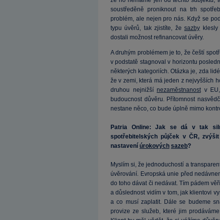
že ho nemáme jen od těchto subjektů, al
soustředěně proniknout na trh spotře
problém, ale nejen pro nás. Když se podí
typu úvěrů, tak zjistíte, že
sazby
klesly
dostali možnost refinancovat úvěry.
A druhým problémem je to, že čeští spotře
v podstatě stagnoval v horizontu posledníc
některých kategoriích. Otázka je, zda l
že v zemi, která má jeden z nejvyšších 
druhou nejnižší
nezaměstnanost
v EU, 
budoucnost důvěru. Přítomnost nasvěd
nestane něco, co bude úplně mimo kontr
Patria Online: Jak se dá v tak si
spotřebitelských půjček v ČR, zvýši
nastavení
úrokových
sazeb
?
Myslím si, že jednoduchostí a transparent
úvěrování. Evropská unie před nedávnem
do toho dávat či nedávat. Tím pádem věřím
a důslednost vidím v tom, jak klientovi vy
a co musí zaplatit. Dále se budeme sna
provize ze služeb, které jim prodáváme