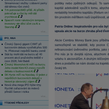
Streamovací služby i zábavní parky
politiky nebo zpětných odkupů. To sa
dál táhnou růst zisků
kapitál adekvátně využít k tomu, abych
Trh potrestal AMD příliš. AI příběh
rentability hmotného kapitálu (Return on t
pokračuje a růst by měl dál
zrychlovat
tím prvotním měřítkem naší úspěšnosti, a
SpaceX roste raketovým tempem,
investory ale děsí účet za AI a
Patria Online: Inspirativním pro vás b
Starship
upsala akcie na burze zhruba před třemi
více...
IPO, M&A
Akcie Cembra Money Bank jsou příběhem b
Čínský čipový gigant CXMT při
samozřejmě ve stabilitě, kdy pozice 
burzovním debutu vystřelil přes 500
refinancování úvěrového portfolia, jako
%. Překonal i největší banku země
Pro nás je to dvojitá výzva, abychom d
Stát by mohl dát na burzu až 40
procent akcií pražského letiště v
vztahu k akcionářům. A druhým klíčovým 
roce 2028, řekl Babiš
dnes a podařilo se nám dostat na trajektor
Čínský Moonshot AI míří na burzu.
Jeho model Kimi K3 znovu rozvířil
český trh.
debatu o budoucnosti AI
SK Hynix míří na Nasdaq. O jeden z
největších burzovních debutů v
historii je obrovský zájem
Nová vlna mega IPO hýbe trhy.
Rychlé zařazování do indexů
přináší šance i rizika
více...
TÝDENNÍ PŘEHLEDY