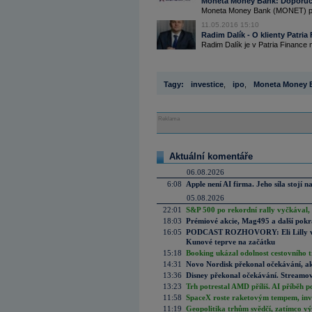
Moneta Money Bank: Doporuče
Moneta Money Bank (MONET) předst
11.05.2016 15:10
Radim Dalík - O klienty Patria
Radim Dalík je v Patria Finance 
Tagy:
investice
,
ipo
,
Moneta Money 
Reklama
Aktuální komentáře
06.08.2026
6:08
Apple není AI firma. Jeho síla stojí n
05.08.2026
22:01
S&P 500 po rekordní rally vyčkával,
18:03
Prémiové akcie, Mag495 a další pokr
16:05
PODCAST ROZHOVORY: Eli Lilly vs. 
Kunové teprve na začátku
15:18
Booking ukázal odolnost cestovního trh
14:31
Novo Nordisk překonal očekávání, akci
13:36
Disney překonal očekávání. Streamova
13:23
Trh potrestal AMD příliš. AI příběh p
11:58
SpaceX roste raketovým tempem, inves
11:19
Geopolitika trhům svědčí, zatímco v