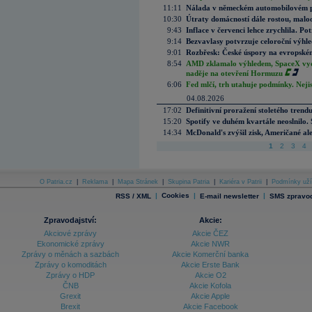
11:11
Nálada v německém automobilovém prů
10:30
Útraty domácností dále rostou, malo
9:43
Inflace v červenci lehce zrychlila. Pot
9:14
Bezvavlasy potvrzuje celoroční výhl
9:01
Rozbřesk: České úspory na evropském
8:54
AMD zklamalo výhledem, SpaceX vydě
naděje na otevření Hormuzu
6:06
Fed mlčí, trh utahuje podmínky. Nejis
04.08.2026
17:02
Definitivní proražení stoletého trend
15:20
Spotify ve duhém kvartále neoslnilo. 
14:34
McDonald's zvýšil zisk, Američané ale
1
2
3
4
O Patria.cz
|
Reklama
|
Mapa Stránek
|
Skupina Patria
|
Kariéra v Patrii
|
Podmínky uží
|
Cookies
|
|
RSS / XML
E-mail newsletter
SMS zpravod
Zpravodajství:
Akcie:
Akciové zprávy
Akcie ČEZ
Ekonomické zprávy
Akcie NWR
Zprávy o měnách a sazbách
Akcie Komerční banka
Zprávy o komoditách
Akcie Erste Bank
Zprávy o HDP
Akcie O2
ČNB
Akcie Kofola
Grexit
Akcie Apple
Brexit
Akcie Facebook