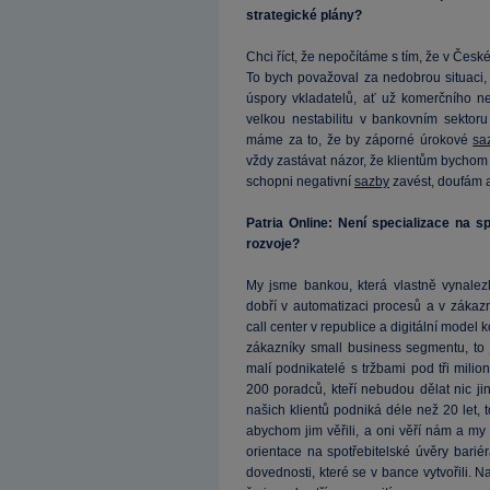
strategické plány?
Chci říct, že nepočítáme s tím, že v Če
To bych považoval za nedobrou situaci,
úspory vkladatelů, ať už komerčního ne
velkou nestabilitu v bankovním sektor
máme za to, že by záporné úrokové
sa
vždy zastávat názor, že klientům bycho
schopni negativní
sazby
zavést, doufám a
Patria Online: Není specializace na 
rozvoje?
My jsme bankou, která vlastně vynalez
dobří v automatizaci procesů a v zákaz
call center v republice a digitální model
zákazníky small business segmentu, to j
malí podnikatelé s tržbami pod tři milio
200 poradců, kteří nebudou dělat nic ji
našich klientů podniká déle než 20 let
abychom jim věřili, a oni věří nám a my 
orientace na spotřebitelské úvěry bari
dovednosti, které se v bance vytvořili. Na