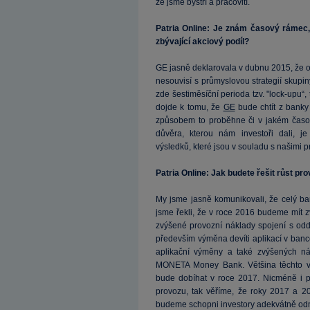
že jsme bystří a pracovití.
Patria Online: Je znám časový rámec
zbývající akciový podíl?
GE jasně deklarovala v dubnu 2015, že od
nesouvisí s průmyslovou strategií skupin
zde šestiměsíční perioda tzv. "lock-upu“,
dojde k tomu, že
GE
bude chtít z banky 
způsobem to proběhne či v jakém časov
důvěra, kterou nám investoři dali, je
výsledků, které jsou v souladu s našimi 
Patria Online: Jak budete řešit růst p
My jsme jasně komunikovali, že celý ba
jsme řekli, že v roce 2016 budeme mít zv
zvýšené provozní náklady spojení s od
především výměna devíti aplikací v bance
aplikační výměny a také zvýšených n
MONETA Money Bank. Většina těchto v
bude dobíhat v roce 2017. Nicméně i př
provozu, tak věříme, že roky 2017 a 20
budeme schopni investory adekvátně od