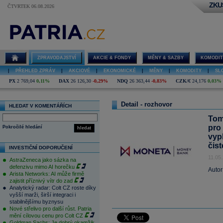
ZKU
ČTVRTEK 06.08.2026
ZPRAVODAJSTVÍ
AKCIE & FONDY
MĚNY & SAZBY
KOMODIT
|
PŘEHLED ZPRÁV
|
AKCIOVÉ
|
EKONOMICKÉ
|
MĚNY
|
KOMODITY
|
SL
PX
2 769,04
0,11%
DAX
26 126,30
-0,29%
NDQ
26 363,44
-0,83%
CZK/€
24,176
0,03%
Detail - rozhovor
HLEDAT V KOMENTÁŘÍCH
Tom
pro
Pokročilé hledání
hledat
vyp
čis
INVESTIČNÍ DOPORUČENÍ
11.05
AstraZeneca jako sázka na
defenzivu mimo AI horečku
Autor
Arista Networks: AI může firmě
zajistit příznivý vítr do zad
Analytický radar: Colt CZ roste díky
vyšší marži, širší integraci i
stabilnějšímu byznysu
Nové střelivo pro další růst. Patria
mění cílovou cenu pro Colt CZ
Goldman Sachs: Je dobrý okamžik