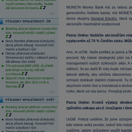
využít poklesu Microsoftu. Nvidia
MONETA Money Bank má za sebou primá
dál tahounem AI boomu
generálního ředitele banky, má MONET
více...
divize skupiny
General Electric
, která v
VÝSLEDKY SPOLEČNOSTÍ - ČR
akcionáře maximálně podporovat.
Booking ukázal odolnost cestovního
trhu. Investoři přešli i slabší výhled
Patria Online: Nabízíte akcionářům rela
vyplacením až 70 % čistého zisku. Může 
Novo Nordisk překonal očekávání,
akcie přesto klesají. Investoři řeší
marže a budoucí růst
Ano, to určitě. Naše politika je jasná a 
Disney překonal očekávání.
Streamovací služby i zábavní parky
procent. My máme strategický plán na tř
dál táhnou růst zisků
management našich rizikových aktiv. A v
Trh potrestal AMD příliš. AI příběh
sdělení, že po další tři roky bude mít ba
pokračuje a růst by měl dál
zrychlovat
takové aktivity, aby udržela stanovenou
SpaceX roste raketovým tempem,
schopni dodávat stabilní ziskovost. Tu zi
investory ale děsí účet za AI a
abychom mohli růst a investovat a druho
Starship
riziko, které od nás berou. Považuji prot
více...
VÝSLEDKY SPOLEČNOSTÍ - SVĚT
Patria Online: Kromě výplaty divide
Booking ukázal odolnost cestovního
zpětného odkupu akcií. Uvažujete i tí
trhu. Investoři přešli i slabší výhled
Určitě. Pokud uvidíme, že jsme schopni z
Novo Nordisk překonal očekávání,
akcie přesto klesají. Investoři řeší
kde máme velký prostor, neboť toto nebyl
marže a budoucí růst
zvážíme, jakým způsobem využít kapitál
Disney překonal očekávání.