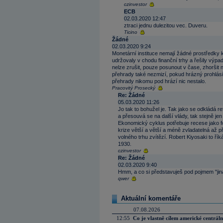
czinvestor
ECB
02.03.2020 12:47
ztraci jednu dulezitou vec. Duveru.
Ticino
Žádné
02.03.2020 9:24
Monetární instituce nemají žádné prostředky k
udržovaly v chodu finanční trhy a řešily výpa
nelze zrušit, pouze posunout v čase, zhoršit
přehrady také nezmizí, pokud hrázný prohlásí,
přehrady nikomu pod hrází nic nestalo.
Pracovitý Prosecký
Re: Žádné
05.03.2020 11:26
Jo tak to bohužel je. Tak jako se odklád
a přesouvá se na další vlády, tak stejně 
Ekonomický cyklus potřebuje recese jako f
krize větší a větší a méně zvladatelná až př
volného trhu zvítězí. Robert Kiyosaki to ří
1930.
czinvestor
Re: Žádné
02.03.2020 9:40
Hmm, a co si představuješ pod pojmem "ji
qwer
Aktuální komentáře
07.08.2026
12:55
Co je vlastně cílem americké centrál