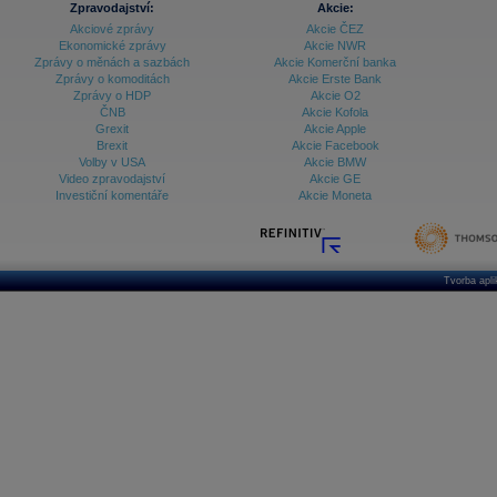
Zpravodajství:
Akcie:
Akciové zprávy
Akcie ČEZ
Ekonomické zprávy
Akcie NWR
Zprávy o měnách a sazbách
Akcie Komerční banka
Zprávy o komoditách
Akcie Erste Bank
Zprávy o HDP
Akcie O2
ČNB
Akcie Kofola
Grexit
Akcie Apple
Brexit
Akcie Facebook
Volby v USA
Akcie BMW
Video zpravodajství
Akcie GE
Investiční komentáře
Akcie Moneta
Tvorba apl