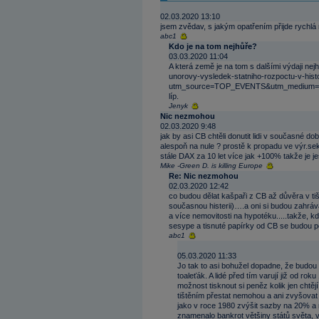
02.03.2020 13:10
jsem zvědav, s jakým opatřením přijde rychlá 
abc1
Kdo je na tom nejhůře?
03.03.2020 11:04
A která země je na tom s dalšími výdaji nej
unorovy-vysledek-statniho-rozpoctu-v-hist
utm_source=TOP_EVENTS&utm_medium=e-
líp.
Jenyk
Nic nezmohou
02.03.2020 9:48
jak by asi CB chtěli donutit lidi v současné d
alespoň na nule ? prostě k propadu ve výr.sek
stále DAX za 10 let více jak +100% takže je je
Mike -Green D. is killing Europe
Re: Nic nezmohou
02.03.2020 12:42
co budou dělat kašpaři z CB až důvěra v tiš
současnou histerii)….a oni si budou zahrávat
a více nemovitosti na hypotéku.....takže, kd
sesype a tisnuté papírky od CB se budou p
abc1
05.03.2020 11:33
Jo tak to asi bohužel dopadne, že budou
toaleťák. A lidé před tím varují již od rok
možnost tisknout si peněz kolik jen chtěj
tištěním přestat nemohou a ani zvyšovat
jako v roce 1980 zvýšit sazby na 20% a 
znamenalo bankrot většiny států světa, vě