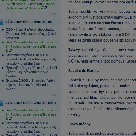
balíček nákupů aktiv. Prostor pro dalš
využít poklesu Microsoftu. Nvidia
dál tahounem AI boomu
Tvůrci politik ve Frankfurtu budou 
více...
ekonomický růst posilovaly samy."ECB ne
VÝSLEDKY SPOLEČNOSTÍ - ČR
Titareva, ekonomka společnosti UBS Gro
luxus čekat na fiskální pomoc, pokud s
CSG výrazně překonala odhady.
Obranná divize táhne růst, výhled
celém světě a vyžádala si téměř 3 000 ži
potvrzen
která se zatím držela pouze ve zpracovat
Růst MercadoLibre akceleruje na 50
%. Podle trhu ale roste příliš draze
Takový scénář by učinil lednové varo
Nintendo navýšilo zisk o 150
prozíravějším. Jen měsíc poté, co hovořil
procent. Switch 2 a Mario pomohly
v Číně, nepříjemně blízko domova. Jaké 
navzdory dražším čipům
Rychlejší růst, vyšší marže a lepší
Zavolat do Berlína
výhled. Lilly překonává Novo
Nordisk
Bankéři z ECB by mohli nejprve jednodu
Skupina ČSOB v 1. pololetí: Velký
zájem o financování vlastního
fiskálním výdajům, pokud si to mohou do
bydlení
veřejné investice bývají v podpoře sp
více...
měnová politika. Tvůrci politik, včet
VÝSLEDKY SPOLEČNOSTÍ - SVĚT
(guvernérů italské a francouzské centr
ekonomik by měli nést lídři. Nicméně př
Růst MercadoLibre akceleruje na 50
%. Podle trhu ale roste příliš draze
ozvěny.
Nintendo navýšilo zisk o 150
Slova útěchy
procent. Switch 2 a Mario pomohly
navzdory dražším čipům
Tvůrci politik se mohou zezačátku uchýlit 
Rychlejší růst, vyšší marže a lepší