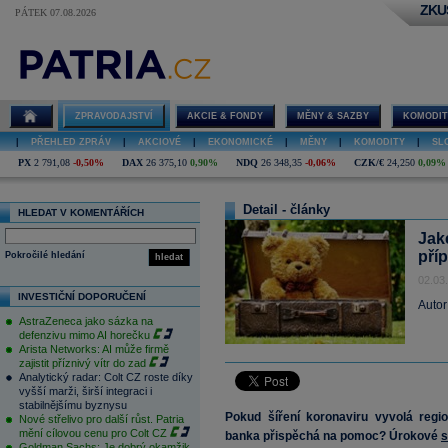
ZKU
PÁTEK 07.08.2026
ZPRAVODAJSTVÍ
AKCIE & FONDY
MĚNY & SAZBY
KOMODIT
|
PŘEHLED ZPRÁV
|
AKCIOVÉ
|
EKONOMICKÉ
|
MĚNY
|
KOMODITY
|
SL
PX
2 791,08
-0,50%
DAX
26 375,10
0,90%
NDQ
26 348,35
-0,06%
CZK/€
24,250
0,09%
Detail - články
HLEDAT V KOMENTÁŘÍCH
Jak
pří
Pokročilé hledání
hledat
02.03
INVESTIČNÍ DOPORUČENÍ
Autor
AstraZeneca jako sázka na
defenzivu mimo AI horečku
Arista Networks: AI může firmě
zajistit příznivý vítr do zad
Analytický radar: Colt CZ roste díky
vyšší marži, širší integraci i
stabilnějšímu byznysu
Pokud šíření koronaviru vyvolá regio
Nové střelivo pro další růst. Patria
mění cílovou cenu pro Colt CZ
banka přispěchá na pomoc? Úrokové
s
Goldman Sachs: Je dobrý okamžik