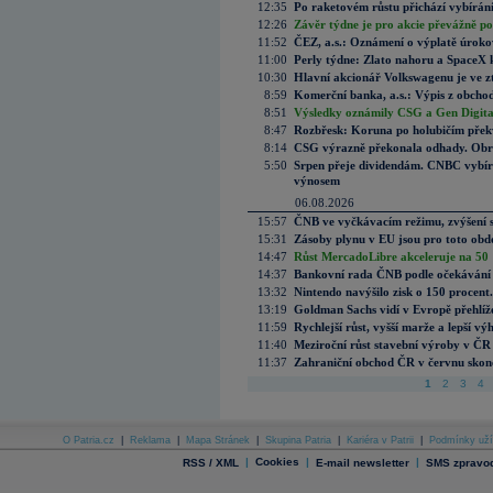
12:35
Po raketovém růstu přichází vybírán
12:26
Závěr týdne je pro akcie převážně po
11:52
ČEZ, a.s.: Oznámení o výplatě úrok
11:00
Perly týdne: Zlato nahoru a SpaceX 
10:30
Hlavní akcionář Volkswagenu je ve z
8:59
Komerční banka, a.s.: Výpis z obchod
8:51
Výsledky oznámily CSG a Gen Digital
8:47
Rozbřesk: Koruna po holubičím přek
8:14
CSG výrazně překonala odhady. Obran
5:50
Srpen přeje dividendám. CNBC vybírá
výnosem
06.08.2026
15:57
ČNB ve vyčkávacím režimu, zvýšení s
15:31
Zásoby plynu v EU jsou pro toto obdo
14:47
Růst MercadoLibre akceleruje na 50 %
14:37
Bankovní rada ČNB podle očekávání 
13:32
Nintendo navýšilo zisk o 150 procen
13:19
Goldman Sachs vidí v Evropě přehlíže
11:59
Rychlejší růst, vyšší marže a lepší v
11:40
Meziroční růst stavební výroby v ČR
11:37
Zahraniční obchod ČR v červnu skonč
1
2
3
4
O Patria.cz
|
Reklama
|
Mapa Stránek
|
Skupina Patria
|
Kariéra v Patrii
|
Podmínky uží
|
Cookies
|
|
RSS / XML
E-mail newsletter
SMS zpravod