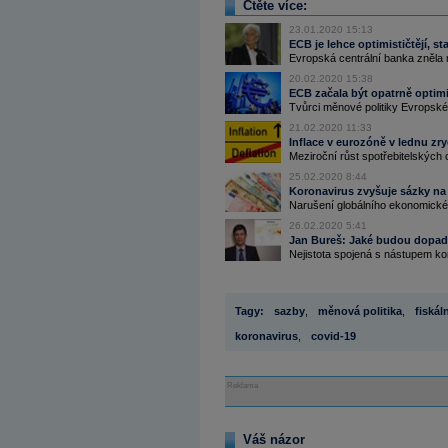
Čtěte více:
23.01.2020 15:13
ECB je lehce optimističtějí, st
Evropská centrální banka zněla n
20.02.2020 15:38
ECB začala být opatrně optimis
Tvůrci měnové politiky Evropské c
21.02.2020 11:33
Inflace v eurozóně v lednu zry
Meziroční růst spotřebitelských c
25.02.2020 8:44
Koronavirus zvyšuje sázky na 
Narušení globálního ekonomickéh
26.02.2020 5:41
Jan Bureš: Jaké budou dopady
Nejistota spojená s nástupem ko
Tagy:
sazby
,
měnová politika
,
fiskáln
koronavirus
,
covid-19
Reklama
Váš názor