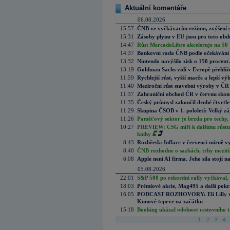
Aktuální komentáře
06.08.2026
15:57
ČNB ve vyčkávacím režimu, zvýšení s
15:31
Zásoby plynu v EU jsou pro toto obdo
14:47
Růst MercadoLibre akceleruje na 50 %
14:37
Bankovní rada ČNB podle očekávání 
13:32
Nintendo navýšilo zisk o 150 procen
13:19
Goldman Sachs vidí v Evropě přehlíže
11:59
Rychlejší růst, vyšší marže a lepší v
11:40
Meziroční růst stavební výroby v ČR
11:37
Zahraniční obchod ČR v červnu skonč
11:35
Český průmysl zakončil druhé čtvrtlet
11:29
Skupina ČSOB v 1. pololetí: Velký zá
11:26
Paměťový sektor je brzda pro techy,
10:27
PREVIEW: CSG míří k dalšímu růstu.
knihy
8:43
Rozbřesk: Inflace v červenci mírně v
8:40
ČNB rozhodne o sazbách, trhy mezitím
6:08
Apple není AI firma. Jeho síla stojí n
05.08.2026
22:01
S&P 500 po rekordní rally vyčkával,
18:03
Prémiové akcie, Mag495 a další pokr
16:05
PODCAST ROZHOVORY: Eli Lilly vs. 
Kunové teprve na začátku
15:18
Booking ukázal odolnost cestovního trh
1
2
3
4