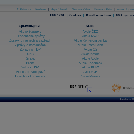
O Patria.cz
|
Reklama
|
Mapa Stránek
|
Skupina Patria
|
Kariéra v Patrii
|
Podmínky uží
|
Cookies
|
|
RSS / XML
E-mail newsletter
SMS zpravod
Zpravodajství:
Akcie:
Akciové zprávy
Akcie ČEZ
Ekonomické zprávy
Akcie NWR
Zprávy o měnách a sazbách
Akcie Komerční banka
Zprávy o komoditách
Akcie Erste Bank
Zprávy o HDP
Akcie O2
ČNB
Akcie Kofola
Grexit
Akcie Apple
Brexit
Akcie Facebook
Volby v USA
Akcie BMW
Video zpravodajství
Akcie GE
Investiční komentáře
Akcie Moneta
Tvorba apl