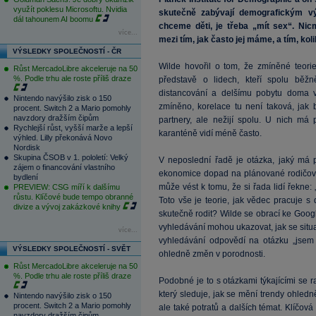
využít poklesu Microsoftu. Nvidia
skutečně zabývají demografickým v
dál tahounem AI boomu
chceme děti, je třeba „mít sex“. Nic
více...
mezi tím, jak často jej máme, a tím, kol
VÝSLEDKY SPOLEČNOSTÍ - ČR
Wilde hovořil o tom, že zmíněné teo
Růst MercadoLibre akceleruje na 50
%. Podle trhu ale roste příliš draze
představě o lidech, kteří spolu běž
distancování a delšímu pobytu doma ví
Nintendo navýšilo zisk o 150
zmíněno, korelace tu není taková, jak by
procent. Switch 2 a Mario pomohly
navzdory dražším čipům
partnery, ale nežijí spolu. U nich má
Rychlejší růst, vyšší marže a lepší
karanténě vidí méně často.
výhled. Lilly překonává Novo
Nordisk
Skupina ČSOB v 1. pololetí: Velký
V neposlední řadě je otázka, jaký má 
zájem o financování vlastního
ekonomice dopad na plánované rodičovst
bydlení
může vést k tomu, že si řada lidí řekne:
PREVIEW: CSG míří k dalšímu
růstu. Klíčové bude tempo obranné
Toto vše je teorie, jak vědec pracuje s
divize a vývoj zakázkové knihy
skutečně rodit? Wilde se obrací ke Googlu
vyhledávání mohou ukazovat, jak se situa
více...
vyhledávání odpovědí na otázku „jsem 
VÝSLEDKY SPOLEČNOSTÍ - SVĚT
ohledně změn v porodnosti.
Růst MercadoLibre akceleruje na 50
%. Podle trhu ale roste příliš draze
Podobné je to s otázkami týkajícími se 
který sleduje, jak se mění trendy ohled
Nintendo navýšilo zisk o 150
procent. Switch 2 a Mario pomohly
ale také potratů a dalších témat. Klíčov
navzdory dražším čipům