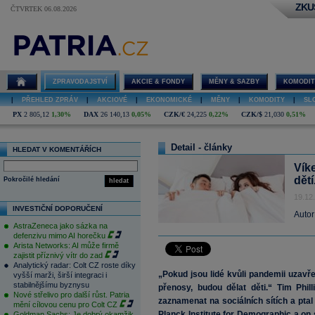
ZKU
ČTVRTEK 06.08.2026
ZPRAVODAJSTVÍ
AKCIE & FONDY
MĚNY & SAZBY
KOMODIT
|
PŘEHLED ZPRÁV
|
AKCIOVÉ
|
EKONOMICKÉ
|
MĚNY
|
KOMODITY
|
SL
PX
2 805,12
1,30%
DAX
26 140,13
0,05%
CZK/€
24,225
0,22%
CZK/$
21,030
0,51%
Detail - články
HLEDAT V KOMENTÁŘÍCH
Vík
dětí.
Pokročilé hledání
hledat
19.12
INVESTIČNÍ DOPORUČENÍ
Autor
AstraZeneca jako sázka na
defenzivu mimo AI horečku
Arista Networks: AI může firmě
zajistit příznivý vítr do zad
Analytický radar: Colt CZ roste díky
„Pokud jsou lidé kvůli pandemii uzavře
vyšší marži, širší integraci i
stabilnějšímu byznysu
přenosy, budou dělat děti.“ Tim Phil
Nové střelivo pro další růst. Patria
zaznamenat na sociálních sítích a pta
mění cílovou cenu pro Colt CZ
Planck Institute for Demographic a on s
Goldman Sachs: Je dobrý okamžik