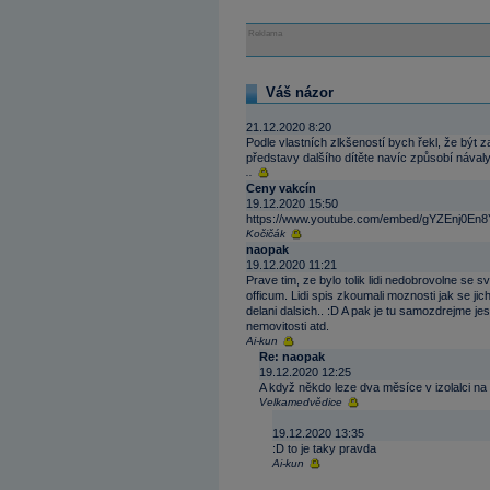
Reklama
Váš názor
21.12.2020 8:20
Podle vlastních zlkšeností bych řekl, že být
představy dalšího dítěte navíc způsobí návaly
..
Ceny vakcín
19.12.2020 15:50
https://www.youtube.com/embed/gYZEnj0En8
Kočičák
naopak
19.12.2020 11:21
Prave tim, ze bylo tolik lidi nedobrovolne 
officum. Lidi spis zkoumali moznosti jak se ji
delani dalsich.. :D A pak je tu samozdrejme je
nemovitosti atd.
Ai-kun
Re: naopak
19.12.2020 12:25
A když někdo leze dva měsíce v izolalci na 
Velkamedvědice
19.12.2020 13:35
:D to je taky pravda
Ai-kun