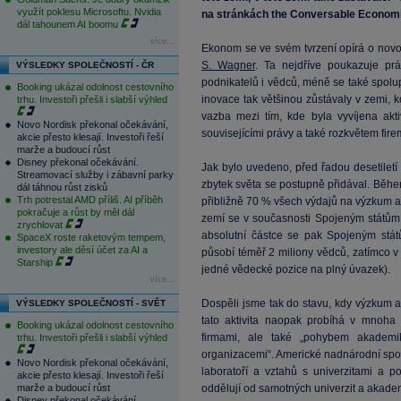
využít poklesu Microsoftu. Nvidia
na stránkách the Conversable Economis
dál tahounem AI boomu
více...
Ekonom se ve svém tvrzení opírá o novou
S. Wagner
. Ta nejdříve poukazuje prá
VÝSLEDKY SPOLEČNOSTÍ - ČR
podnikatelů i vědců, méně se také spolu
Booking ukázal odolnost cestovního
inovace tak většinou zůstávaly v zemi, k
trhu. Investoři přešli i slabší výhled
vazba mezi tím, kde byla vyvíjena akti
Novo Nordisk překonal očekávání,
souvisejícími právy a také rozkvětem fire
akcie přesto klesají. Investoři řeší
marže a budoucí růst
Disney překonal očekávání.
Jak bylo uvedeno, před řadou desetiletí
Streamovací služby i zábavní parky
zbytek světa se postupně přidával. Běh
dál táhnou růst zisků
Trh potrestal AMD příliš. AI příběh
přibližně 70 % všech výdajů na výzkum a 
pokračuje a růst by měl dál
zemí se v současnosti Spojeným státům
zrychlovat
absolutní částce se pak Spojeným st
SpaceX roste raketovým tempem,
investory ale děsí účet za AI a
působí téměř 2 miliony vědců, zatímco v 
Starship
jedné vědecké pozice na plný úvazek).
více...
Dospěli jsme tak do stavu, kdy výzkum a
VÝSLEDKY SPOLEČNOSTÍ - SVĚT
tato aktivita naopak probíhá v mnoha
Booking ukázal odolnost cestovního
firmami, ale také „pohybem akademi
trhu. Investoři přešli i slabší výhled
organizacemi“. Americké nadnárodní spo
Novo Nordisk překonal očekávání,
laboratoří a vztahů s univerzitami a p
akcie přesto klesají. Investoři řeší
marže a budoucí růst
oddělují od samotných univerzit a akade
Disney překonal očekávání.