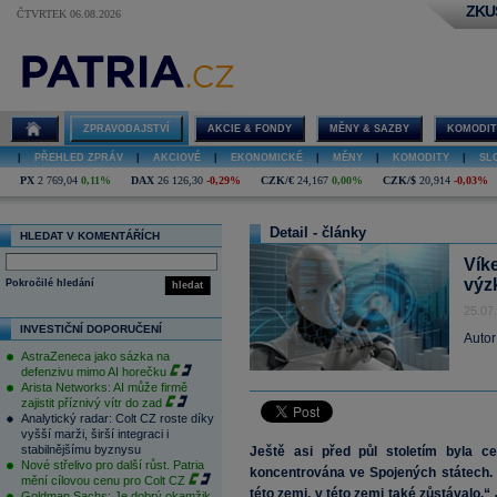
ZKU
ČTVRTEK 06.08.2026
ZPRAVODAJSTVÍ
AKCIE & FONDY
MĚNY & SAZBY
KOMODIT
|
PŘEHLED ZPRÁV
|
AKCIOVÉ
|
EKONOMICKÉ
|
MĚNY
|
KOMODITY
|
SL
PX
2 769,04
0,11%
DAX
26 126,30
-0,29%
CZK/€
24,167
0,00%
CZK/$
20,914
-0,03%
Detail - články
HLEDAT V KOMENTÁŘÍCH
Vík
výz
Pokročilé hledání
hledat
25.07
INVESTIČNÍ DOPORUČENÍ
Autor
AstraZeneca jako sázka na
defenzivu mimo AI horečku
Arista Networks: AI může firmě
zajistit příznivý vítr do zad
Analytický radar: Colt CZ roste díky
vyšší marži, širší integraci i
stabilnějšímu byznysu
Ještě asi před půl stoletím byla ce
Nové střelivo pro další růst. Patria
koncentrována ve Spojených státech. A
mění cílovou cenu pro Colt CZ
této zemi, v této zemi také zůstávalo.“ 
Goldman Sachs: Je dobrý okamžik