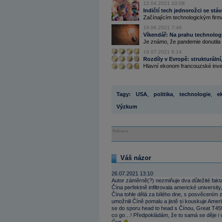
12.04.2021 10:08
Indičtí tech jednorožci se stá
Začínajícím technologickým firmá
19.06.2021 7:46
Víkendář: Na prahu technolo
Je známo, že pandemie donutila ř
19.07.2021 6:14
Rozdíly v Evropě: strukturální
Hlavní ekonom francouzské invest
Tagy:
USA
,
politika
,
technologie
,
e
Výzkum
Reklama
Váš názor
26.07.2021 13:10
Autor záměrně(?) nezmiňuje dva důležité fakt
Čína perfektně infiltrovala americké universit
Čína tohle dělá za bílého dne, s posvěcením 
umožnili Číně pomalu a jistě si kouskuje Ameri
se do sporu head to head s Čínou, Great T45! 
co go…! Předpokládám, že to samá se děje i
Čert