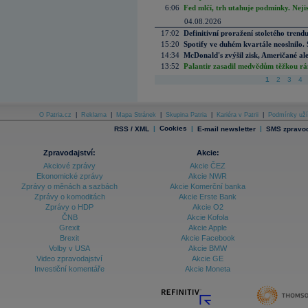
6:06
Fed mlčí, trh utahuje podmínky. Nejis
04.08.2026
17:02
Definitivní proražení stoletého trend
15:20
Spotify ve duhém kvartále neoslnilo. 
14:34
McDonald's zvýšil zisk, Američané ale
13:52
Palantir zasadil medvědům těžkou rá
1
2
3
4
O Patria.cz
|
Reklama
|
Mapa Stránek
|
Skupina Patria
|
Kariéra v Patrii
|
Podmínky uží
|
Cookies
|
|
RSS / XML
E-mail newsletter
SMS zpravod
Zpravodajství:
Akcie:
Akciové zprávy
Akcie ČEZ
Ekonomické zprávy
Akcie NWR
Zprávy o měnách a sazbách
Akcie Komerční banka
Zprávy o komoditách
Akcie Erste Bank
Zprávy o HDP
Akcie O2
ČNB
Akcie Kofola
Grexit
Akcie Apple
Brexit
Akcie Facebook
Volby v USA
Akcie BMW
Video zpravodajství
Akcie GE
Investiční komentáře
Akcie Moneta