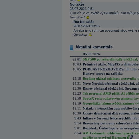
No takže
26.07.2021 9:51
Čím víc je ve světě výzkumníků , tím míň je 
HenryFord
Re: No takže
26.07.2021 13:16
A třeba je to i tím, že posunout něco výš je ú
Gyroskop
Aktuální komentáře
05.08.2026
22:01
S&P 500 po rekordní rally vyčkával,
18:03
Prémiové akcie, Mag495 a další pokr
16:05
PODCAST ROZHOVORY: Eli Lilly vs. 
Kunové teprve na začátku
15:18
Booking ukázal odolnost cestovního trh
14:31
Novo Nordisk překonal očekávání, akci
13:36
Disney překonal očekávání. Streamova
13:23
Trh potrestal AMD příliš. AI příběh p
11:58
SpaceX roste raketovým tempem, inves
11:19
Geopolitika trhům svědčí, zatímco v
11:11
Nálada v německém automobilovém prů
10:30
Útraty domácností dále rostou, malo
9:43
Inflace v červenci lehce zrychlila. Pot
9:14
Bezvavlasy potvrzuje celoroční výhl
9:01
Rozbřesk: České úspory na evropském
8:54
AMD zklamalo výhledem, SpaceX vydě
naděje na otevření Hormuzu