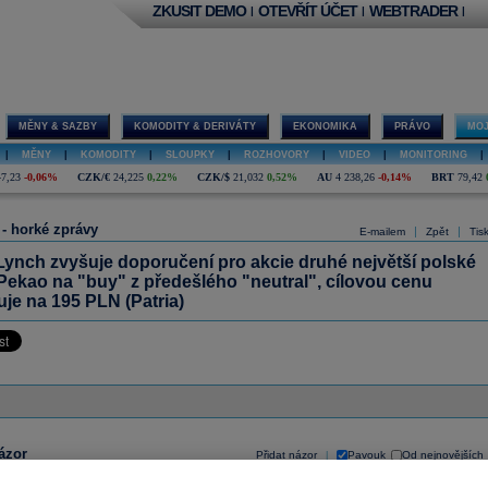
ZKUSIT DEMO
OTEVŘÍT ÚČET
WEBTRADER
|
|
|
MĚNY & SAZBY
KOMODITY & DERIVÁTY
EKONOMIKA
PRÁVO
MOJ
|
MĚNY
|
KOMODITY
|
SLOUPKY
|
ROZHOVORY
|
VIDEO
|
MONITORING
|
47,23
-0,06%
CZK/€
24,225
0,22%
CZK/$
21,032
0,52%
AU
4 238,26
-0,14%
BRT
79,42
 - horké zprávy
|
|
E-mailem
Zpět
Tis
 Lynch zvyšuje doporučení pro akcie druhé největší polské
Pekao na "buy" z předešlého "neutral", cílovou cenu
je na 195 PLN (Patria)
ázor
Přidat názor
Pavouk
Od nejnovějších
|
ístě můžete zahájit diskusi. Zatím nebyl zadán žádný názor. Do diskuse mohou přispívat