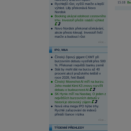
15:18
Bo
Rychlejší růst, vyšší marže a lepší
výhled. Lilly překonává Novo
Nordisk
Booking ukázal odolnost cestovního
trhu. Investoři přešli i slabší výhled
Novo Nordisk překonal očekávání,
akcie přesto klesají. Investoři řeší
marže a budoucí růst
více...
IPO, M&A
Čínský čipový gigant CXMT při
burzovním debutu vystřelil přes 500
%. Překonal i největší banku země
Stát by mohl dát na burzu až 40
procent akcií pražského letiště v
roce 2028, řekl Babiš
Čínský Moonshot AI míří na burzu.
Jeho model Kimi K3 znovu rozvířil
debatu o budoucnosti AI
SK Hynix míří na Nasdaq. O jeden z
největších burzovních debutů v
historii je obrovský zájem
Nová vlna mega IPO hýbe trhy.
Rychlé zařazování do indexů
přináší šance i rizika
více...
TÝDENNÍ PŘEHLEDY