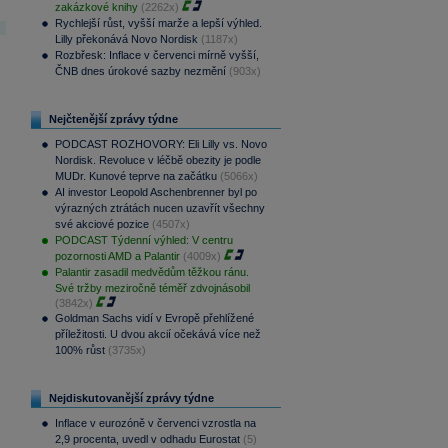
zakázkové knihy
(2262x)
Rychlejší růst, vyšší marže a lepší výhled.
Lilly překonává Novo Nordisk
(1187x)
Rozbřesk: Inflace v červenci mírně vyšší,
ČNB dnes úrokové sazby nezmění
(903x)
Nejčtenější zprávy týdne
PODCAST ROZHOVORY: Eli Lilly vs. Novo
Nordisk. Revoluce v léčbě obezity je podle
MUDr. Kunové teprve na začátku
(5066x)
AI investor Leopold Aschenbrenner byl po
výrazných ztrátách nucen uzavřít všechny
své akciové pozice
(4507x)
PODCAST Týdenní výhled: V centru
pozornosti AMD a Palantir
(4009x)
Palantir zasadil medvědům těžkou ránu.
Své tržby meziročně téměř zdvojnásobil
(3842x)
Goldman Sachs vidí v Evropě přehlížené
příležitosti. U dvou akcií očekává více než
100% růst
(3735x)
Nejdiskutovanější zprávy týdne
Inflace v eurozóně v červenci vzrostla na
2,9 procenta, uvedl v odhadu Eurostat
(5)