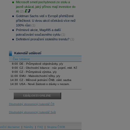
Microsoft smetl pochybnosti ze stolu a
jasně ukázal, jaký přínos mají investice do
AI
(2)
Goldman Sachs vidí v Evropě přehlížené
příležitosti. U dvou akcií očekává více než
100% růst
(1)
Prémiové akcie, Mag495 a další
pokračování současného cyklu
(1)
Definitivní proražení stoletého trendu?
(1)
Kalendář událostí
Čas
Událost
8:00
DE - Průmyslové objednávky, y/y
9:00
CZ - Obchodní bilance - nár. pojetí, mld. Kč
9:00
CZ - Průmyslová výroba, y/y
11:00
EMU - Maloobchodní tržby, y/y
14:30
CZ - Měnové jednání ČNB, zákl. sazba
14:30
USA - Nové žádosti o dávky v nezam.
UDÁLOSTI ONLINE
Dlouhodobý ekonomický kalendář ČR
Dlouhodobý ekonomický kalendář Svět
stiční disclaimer
|
Náměty
|
FAQ
|
Skupina ČSOB