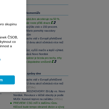
Související komentáře
Růst MercadoLibre akceleruje na 50 %.
Podle trhu ale roste příliš draze
pro skupinu
Nintendo navýšilo zisk o 150 procent.
Switch 2 a Mario pomohly navzdory
dražším čipům
ránek ČSOB,
Goldman Sachs vidí v Evropě přehlížené
kytnout co
příležitosti. U dvou akcií očekává více než
innost a
100% růst
Rychlejší růst, vyšší marže a lepší výhled.
Lilly překonává Novo Nordisk
Paměťový sektor je brzda pro techy, trhy
a
jsou na tom dopoledne smíšeně
Nejčtenější zprávy dne
ím
Goldman Sachs vidí v Evropě přehlížené
příležitosti. U dvou akcií očekává více než
100% růst
(3734x)
PODCAST ROZHOVORY: Eli Lilly vs. Novo
Nordisk. Revoluce v léčbě obezity je podle
MUDr. Kunové teprve na začátku
(2451x)
PREVIEW: CSG míří k dalšímu růstu.
.
Klíčové bude tempo obranné divize a vývoj