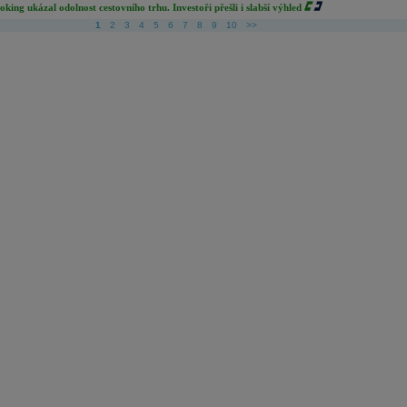
oking ukázal odolnost cestovního trhu. Investoři přešli i slabší výhled
1
2
3
4
5
6
7
8
9
10
>>