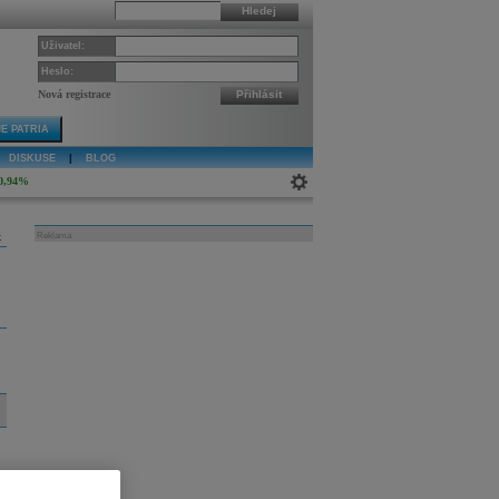
Hledej
Uživatel:
Heslo:
Nová registrace
Přihlásit
E PATRIA
DISKUSE
|
BLOG
0,94%
k
Reklama