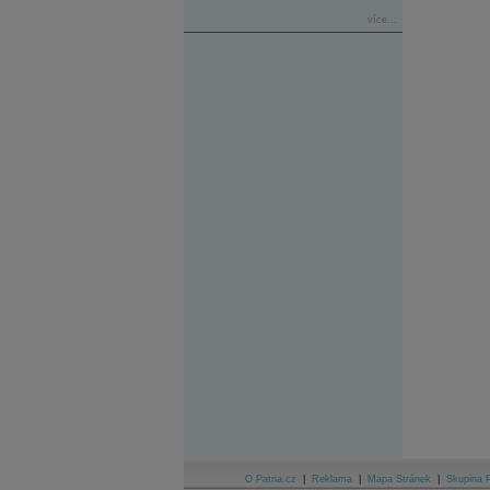
více...
O Patria.cz
|
Reklama
|
Mapa Stránek
|
Skupina P