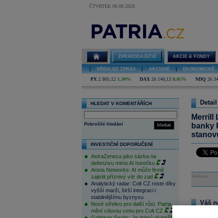
ČTVRTEK 06.08.2026
ZPRAVODAJSTVÍ
AKCIE & FONDY
|
PŘEHLED ZPRÁV
|
AKCIOVÉ
|
EKONOMICKÉ
PX
2 805,12
1,30%
DAX
26 140,13
0,05%
NDQ
26 3
Detail
HLEDAT V KOMENTÁŘÍCH
Merrill
Pokročilé hledání
banky 
hledat
stanovu
INVESTIČNÍ DOPORUČENÍ
AstraZeneca jako sázka na
defenzivu mimo AI horečku
Arista Networks: AI může firmě
zajistit příznivý vítr do zad
Reklama
Analytický radar: Colt CZ roste díky
vyšší marži, širší integraci i
stabilnějšímu byznysu
Váš n
Nové střelivo pro další růst. Patria
mění cílovou cenu pro Colt CZ
Na tomto m
Goldman Sachs: Je dobrý okamžik