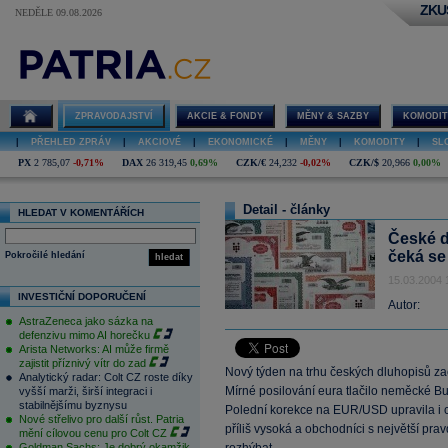
ZKU
NEDĚLE 09.08.2026
ZPRAVODAJSTVÍ
AKCIE & FONDY
MĚNY & SAZBY
KOMODIT
|
PŘEHLED ZPRÁV
|
AKCIOVÉ
|
EKONOMICKÉ
|
MĚNY
|
KOMODITY
|
SL
PX
2 785,07
-0,71%
DAX
26 319,45
0,69%
CZK/€
24,232
-0,02%
CZK/$
20,966
0,00%
Detail - články
HLEDAT V KOMENTÁŘÍCH
České d
čeká se
Pokročilé hledání
hledat
15.03.2004 
INVESTIČNÍ DOPORUČENÍ
Autor:
AstraZeneca jako sázka na
defenzivu mimo AI horečku
Arista Networks: AI může firmě
zajistit příznivý vítr do zad
Nový týden na trhu českých dluhopisů za
Analytický radar: Colt CZ roste díky
Mírné posilování eura tlačilo neměcké Bu
vyšší marži, širší integraci i
stabilnějšímu byznysu
Polední korekce na EUR/USD upravila i c
Nové střelivo pro další růst. Patria
příliš vysoká a obchodníci s největší pr
mění cílovou cenu pro Colt CZ
Goldman Sachs: Je dobrý okamžik