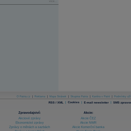
více...
O Patria.cz
|
Reklama
|
Mapa Stránek
|
Skupina Patria
|
Kariéra v Patrii
|
Podmínky uží
|
Cookies
|
|
RSS / XML
E-mail newsletter
SMS zpravod
Zpravodajství:
Akcie:
Akciové zprávy
Akcie ČEZ
Ekonomické zprávy
Akcie NWR
Zprávy o měnách a sazbách
Akcie Komerční banka