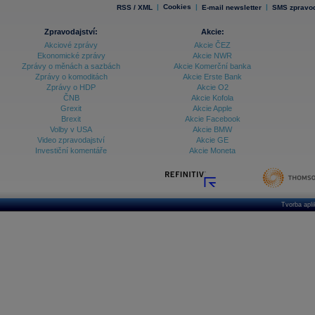
|
Cookies
|
|
RSS / XML
E-mail newsletter
SMS zpravod
Zpravodajství:
Akcie:
Akciové zprávy
Akcie ČEZ
Ekonomické zprávy
Akcie NWR
Zprávy o měnách a sazbách
Akcie Komerční banka
Zprávy o komoditách
Akcie Erste Bank
Zprávy o HDP
Akcie O2
ČNB
Akcie Kofola
Grexit
Akcie Apple
Brexit
Akcie Facebook
Volby v USA
Akcie BMW
Video zpravodajství
Akcie GE
Investiční komentáře
Akcie Moneta
Tvorba apl