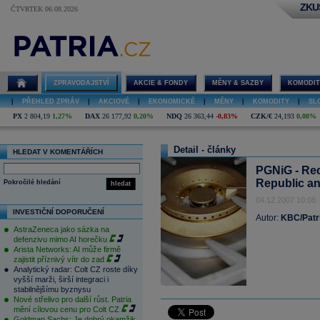
ZKU
ČTVRTEK 06.08.2026
ZPRAVODAJSTVÍ
AKCIE & FONDY
MĚNY & SAZBY
KOMODIT
|
PŘEHLED ZPRÁV
|
AKCIOVÉ
|
EKONOMICKÉ
|
MĚNY
|
KOMODITY
|
SL
PX
2 804,19
1,27%
DAX
26 177,92
0,20%
NDQ
26 363,44
-0,83%
CZK/€
24,193
0,08%
Detail - články
HLEDAT V KOMENTÁŘÍCH
PGNiG - Rec
Republic a
Pokročilé hledání
hledat
04.12.2007 10:08
INVESTIČNÍ DOPORUČENÍ
Autor:
KBC/Patr
AstraZeneca jako sázka na
defenzivu mimo AI horečku
Arista Networks: AI může firmě
zajistit příznivý vítr do zad
Analytický radar: Colt CZ roste díky
vyšší marži, širší integraci i
stabilnějšímu byznysu
Nové střelivo pro další růst. Patria
mění cílovou cenu pro Colt CZ
Goldman Sachs: Je dobrý okamžik