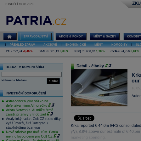
ZKU
PONDĚLÍ 10.08.2026
ZPRAVODAJSTVÍ
AKCIE & FONDY
MĚNY & SAZBY
KOMODIT
|
PŘEHLED ZPRÁV
|
AKCIOVÉ
|
EKONOMICKÉ
|
MĚNY
|
KOMODITY
|
SL
PX
2 772,24
-0,46%
DAX
26 331,13
0,04%
NDQ
26 690,62
1,30%
CZK/€
24,256
0,01%
Detail - články
HLEDAT V KOMENTÁŘÍCH
Krk
our
Pokročilé hledání
hledat
16.05
INVESTIČNÍ DOPORUČENÍ
Autor
AstraZeneca jako sázka na
defenzivu mimo AI horečku
Arista Networks: AI může firmě
zajistit příznivý vítr do zad
Analytický radar: Colt CZ roste díky
vyšší marži, širší integraci i
Krka reported € 44.0m IFRS consolidated 
stabilnějšímu byznysu
y/y), 8.8% above our estimate of € 40.5m
Nové střelivo pro další růst. Patria
mění cílovou cenu pro Colt CZ
marketing spending.
Goldman Sachs: Je dobrý okamžik