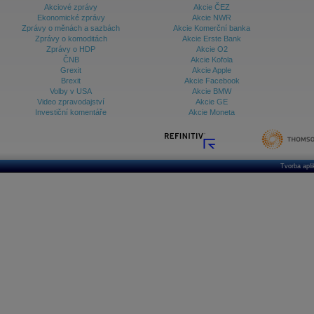
Akciové zprávy
Akcie ČEZ
Ekonomické zprávy
Akcie NWR
Zprávy o měnách a sazbách
Akcie Komerční banka
Zprávy o komoditách
Akcie Erste Bank
Zprávy o HDP
Akcie O2
ČNB
Akcie Kofola
Grexit
Akcie Apple
Brexit
Akcie Facebook
Volby v USA
Akcie BMW
Video zpravodajství
Akcie GE
Investiční komentáře
Akcie Moneta
Tvorba apl