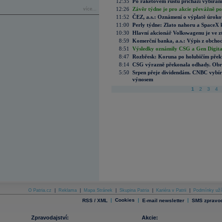
12:35
Po raketovém růstu přichází vybírán
12:26
Závěr týdne je pro akcie převážně po
více...
11:52
ČEZ, a.s.: Oznámení o výplatě úrok
11:00
Perly týdne: Zlato nahoru a SpaceX 
10:30
Hlavní akcionář Volkswagenu je ve z
8:59
Komerční banka, a.s.: Výpis z obchod
8:51
Výsledky oznámily CSG a Gen Digital
8:47
Rozbřesk: Koruna po holubičím přek
8:14
CSG výrazně překonala odhady. Obran
5:50
Srpen přeje dividendám. CNBC vybírá
výnosem
1
2
3
4
O Patria.cz
|
Reklama
|
Mapa Stránek
|
Skupina Patria
|
Kariéra v Patrii
|
Podmínky uží
|
Cookies
|
|
RSS / XML
E-mail newsletter
SMS zpravod
Zpravodajství:
Akcie: