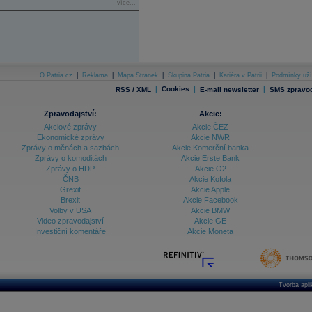
více...
O Patria.cz
|
Reklama
|
Mapa Stránek
|
Skupina Patria
|
Kariéra v Patrii
|
Podmínky uží
|
Cookies
|
|
RSS / XML
E-mail newsletter
SMS zpravod
Zpravodajství:
Akcie:
Akciové zprávy
Akcie ČEZ
Ekonomické zprávy
Akcie NWR
Zprávy o měnách a sazbách
Akcie Komerční banka
Zprávy o komoditách
Akcie Erste Bank
Zprávy o HDP
Akcie O2
ČNB
Akcie Kofola
Grexit
Akcie Apple
Brexit
Akcie Facebook
Volby v USA
Akcie BMW
Video zpravodajství
Akcie GE
Investiční komentáře
Akcie Moneta
Tvorba apl