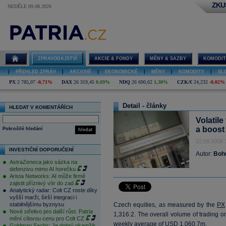
ZKU
NEDĚLE 09.08.2026
ZPRAVODAJSTVÍ
AKCIE & FONDY
MĚNY & SAZBY
KOMODIT
|
PŘEHLED ZPRÁV
|
AKCIOVÉ
|
EKONOMICKÉ
|
MĚNY
|
KOMODITY
|
SL
PX
2 785,07
-0,71%
DAX
26 319,45
0,69%
NDQ
26 690,62
1,30%
CZK/€
24,232
-0,02%
Detail - články
HLEDAT V KOMENTÁŘÍCH
Volatil
a boost
Pokročilé hledání
hledat
22.09.2008 
INVESTIČNÍ DOPORUČENÍ
Autor:
Bohu
AstraZeneca jako sázka na
defenzivu mimo AI horečku
Arista Networks: AI může firmě
zajistit příznivý vítr do zad
Analytický radar: Colt CZ roste díky
vyšší marži, širší integraci i
stabilnějšímu byznysu
Czech equities, as measured by the
PX
Nové střelivo pro další růst. Patria
1,316.2. The overall volume of trading
mění cílovou cenu pro Colt CZ
weekly average of
USD
1,060.7m.
Goldman Sachs: Je dobrý okamžik