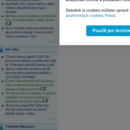
1
2
3
4
Rychlejší růst, vyšší marže a lepší
výhled. Lilly překonává Novo
Detailně si cookies můžete upravit
Nordisk
podmínkách cookies Patria
.
Booking ukázal odolnost cestovního
trhu. Investoři přešli i slabší výhled
Novo Nordisk překonal očekávání,
Použít jen techn
akcie přesto klesají. Investoři řeší
marže a budoucí růst
více...
IPO, M&A
Čínský čipový gigant CXMT při
burzovním debutu vystřelil přes 500
%. Překonal i největší banku země
Stát by mohl dát na burzu až 40
procent akcií pražského letiště v
roce 2028, řekl Babiš
Čínský Moonshot AI míří na burzu.
Jeho model Kimi K3 znovu rozvířil
debatu o budoucnosti AI
SK Hynix míří na Nasdaq. O jeden z
největších burzovních debutů v
historii je obrovský zájem
Nová vlna mega IPO hýbe trhy.
Rychlé zařazování do indexů
přináší šance i rizika
více...
TÝDENNÍ PŘEHLEDY