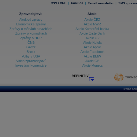
|
Cookies
|
|
RSS / XML
E-mail newsletter
SMS zpravod
Zpravodajství:
Akcie:
Akciové zprávy
Akcie ČEZ
Ekonomické zprávy
Akcie NWR
Zprávy o měnách a sazbách
Akcie Komerční banka
Zprávy o komoditách
Akcie Erste Bank
Zprávy o HDP
Akcie O2
ČNB
Akcie Kofola
Grexit
Akcie Apple
Brexit
Akcie Facebook
Volby v USA
Akcie BMW
Video zpravodajství
Akcie GE
Investiční komentáře
Akcie Moneta
Tvorba apl