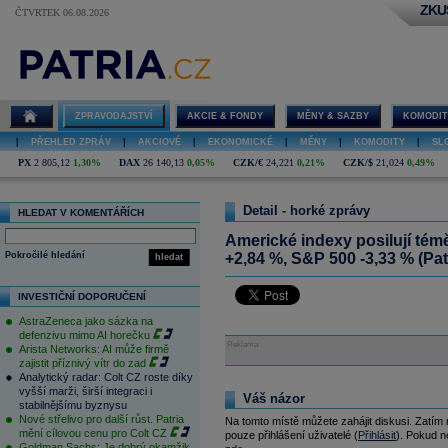
ZKU
ČTVRTEK 06.08.2026
ZPRAVODAJSTVÍ
AKCIE & FONDY
MĚNY & SAZBY
KOMODIT
|
PŘEHLED ZPRÁV
|
AKCIOVÉ
|
EKONOMICKÉ
|
MĚNY
|
KOMODITY
|
SL
PX
2 805,12
1,30%
DAX
26 140,13
0,05%
CZK/€
24,221
0,21%
CZK/$
21,024
0,49%
Detail - horké zprávy
HLEDAT V KOMENTÁŘÍCH
Americké indexy posilují tém
Pokročilé hledání
+2,84 %, S&P 500 -3,33 % (Pat
hledat
INVESTIČNÍ DOPORUČENÍ
AstraZeneca jako sázka na
defenzivu mimo AI horečku
Reklama
Arista Networks: AI může firmě
zajistit příznivý vítr do zad
Analytický radar: Colt CZ roste díky
vyšší marži, širší integraci i
Váš názor
stabilnějšímu byznysu
Nové střelivo pro další růst. Patria
Na tomto místě můžete zahájit diskusi. Zatím
mění cílovou cenu pro Colt CZ
pouze přihlášení uživatelé (
Přihlásit
). Pokud ne
Goldman Sachs: Je dobrý okamžik