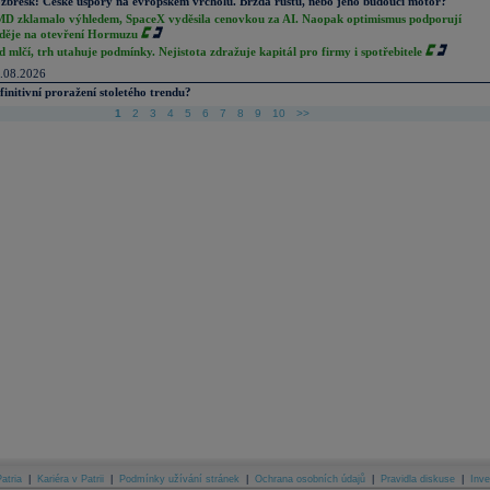
zbřesk: České úspory na evropském vrcholu. Brzda růstu, nebo jeho budoucí motor?
D zklamalo výhledem, SpaceX vyděsila cenovkou za AI. Naopak optimismus podporují
děje na otevření Hormuzu
d mlčí, trh utahuje podmínky. Nejistota zdražuje kapitál pro firmy i spotřebitele
.08.2026
finitivní proražení stoletého trendu?
1
2
3
4
5
6
7
8
9
10
>>
atria
|
Kariéra v Patrii
|
Podmínky užívání stránek
|
Ochrana osobních údajů
|
Pravidla diskuse
|
Inve