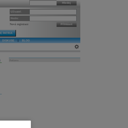
Hledej
Uživatel:
Heslo:
Nová registrace
Přihlásit
E PATRIA
DISKUSE
|
BLOG
j
Reklama