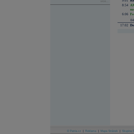
9:01
Ro
více...
8:54
AM
na
6:06
Fe
04
17:02
De
O Patria.cz
|
Reklama
|
Mapa Stránek
|
Skupina P