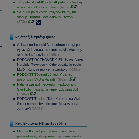
Trh potrestal AMD příliš. AI příběh pokračuje
a růst by měl dál zrychlovat
(478x)
S&P 500 po rekordní rally vyčkával, trh
sleduje Hormuz i výsledkovou sezónu
(373x)
Nejčtenější zprávy týdne
AI investor Leopold Aschenbrenner byl po
výrazných ztrátách nucen uzavřít všechny
své akciové pozice
(4469x)
PODCAST ROZHOVORY: Eli Lilly vs. Novo
Nordisk. Revoluce v léčbě obezity je podle
MUDr. Kunové teprve na začátku
(4053x)
PODCAST Týdenní výhled: V centru
pozornosti AMD a Palantir
(3929x)
.
Palantir zasadil medvědům těžkou ránu.
Své tržby meziročně téměř zdvojnásobil
(3746x)
PODCAST Traders Talk: Korekce na Wall
Street nemusí být u konce. Meta vypadá
zajímavě
(3393x)
Nejdiskutovanější zprávy týdne
Microsoft smetl pochybnosti ze stolu a
jasně ukázal, jaký přínos mají investice do