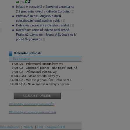
AI
(9)
Inflace v eurozóně v červenci vzrostla na
2,9 procenta, uvedl v odhadu Eurostat
(5)
Prémiové akcie, Mag495 a další
pokračování současného cyklu
(1)
Definitivní proražení stoletého trendu?
(1)
Rozbřesk: Tokio už dávno není drahé.
Praha už dávno není levná. A Švýcarsko je
pořád Švýcarsko
(1)
Kalendář událostí
Čas
Událost
8:00
DE - Průmyslové objednávky, y/y
9:00
CZ - Obchodní bilance - nár. pojetí, mld. Kč
9:00
CZ - Průmyslová výroba, y/y
11:00
EMU - Maloobchodní tržby, y/y
14:30
CZ - Měnové jednání ČNB, zákl. sazba
14:30
USA - Nové žádosti o dávky v nezam.
UDÁLOSTI ONLINE
Dlouhodobý ekonomický kalendář ČR
Dlouhodobý ekonomický kalendář Svět
stiční disclaimer
|
Náměty
|
FAQ
|
Skupina ČSOB