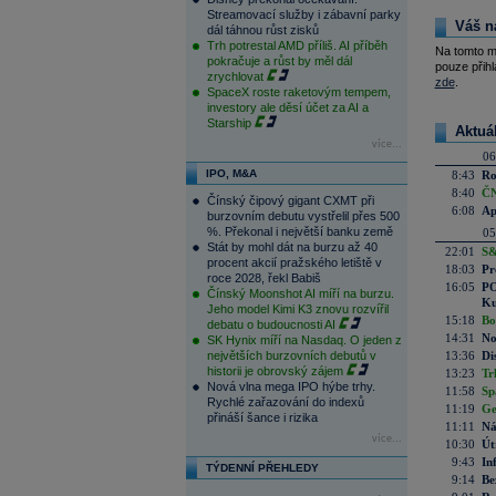
Streamovací služby i zábavní parky
Váš n
dál táhnou růst zisků
Trh potrestal AMD příliš. AI příběh
Na tomto m
pokračuje a růst by měl dál
pouze přihl
zrychlovat
zde
.
SpaceX roste raketovým tempem,
investory ale děsí účet za AI a
Starship
Aktuá
více...
06
IPO, M&A
8:43
Ro
8:40
ČN
Čínský čipový gigant CXMT při
6:08
Ap
burzovním debutu vystřelil přes 500
%. Překonal i největší banku země
05
Stát by mohl dát na burzu až 40
22:01
S&
procent akcií pražského letiště v
18:03
Pr
roce 2028, řekl Babiš
16:05
PO
Čínský Moonshot AI míří na burzu.
Ku
Jeho model Kimi K3 znovu rozvířil
15:18
Bo
debatu o budoucnosti AI
14:31
No
SK Hynix míří na Nasdaq. O jeden z
největších burzovních debutů v
13:36
Di
historii je obrovský zájem
13:23
Tr
Nová vlna mega IPO hýbe trhy.
11:58
Sp
Rychlé zařazování do indexů
11:19
Ge
přináší šance i rizika
11:11
Ná
více...
10:30
Út
9:43
In
TÝDENNÍ PŘEHLEDY
9:14
Be