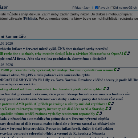
ázor
Přidat názor
Pavouk
Od nejnovějších
|
ístě můžete zahájit diskusi. Zatím nebyl zadán žádný názor. Do diskuse mohou přispívat
ášení uživatelé (
Přihlásit
). Pokud nemáte účet, na který byste se mohli přihlásit, registrujte se
lní komentáře
.08.2026
zbřesk: Inflace v červenci mírně vyšší, ČNB dnes úrokové sazby nezmění
B rozhodne o sazbách, trhy mezitím sledují Írán a závislost Microsoftu na OpenAI
ple není AI firma. Jeho síla stojí na produktech, ekosystému a disciplíně
.08.2026
P 500 po rekordní rally vyčkával, trh sleduje Hormuz i výsledkovou sezónu
émiové akcie, Mag495 a další pokračování současného cyklu
DCAST ROZHOVORY: Eli Lilly vs. Novo Nordisk. Revoluce v léčbě obezity je podle MUDr
nové teprve na začátku
oking ukázal odolnost cestovního trhu. Investoři přešli i slabší výhled
vo Nordisk překonal očekávání, akcie přesto klesají. Investoři řeší marže a budoucí růst
sney překonal očekávání. Streamovací služby i zábavní parky dál táhnou růst zisků
h potrestal AMD příliš. AI příběh pokračuje a růst by měl dál zrychlovat
aceX roste raketovým tempem, investory ale děsí účet za AI a Starship
opolitika trhům svědčí, zatímco výsledky sentimentu nepomohly
lada v německém automobilovém průmyslu se v červenci výrazně zlepšila
raty domácností dále rostou, maloobchod ale v červnu zaostal za očekáváním
flace v červenci lehce zrychlila. Potraviny inflaci brzdí, služby ji tlačí vzhůru
zvavlasy potvrzuje celoroční výhled a vstoupí do Rakouska a Německa