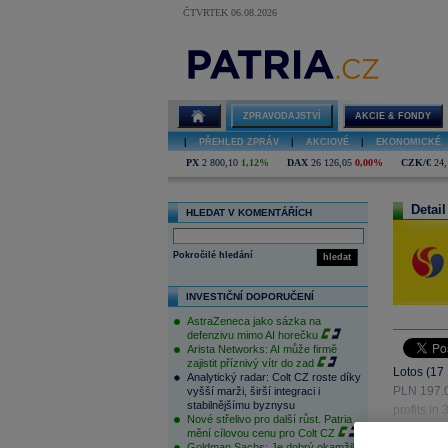
ČTVRTEK 06.08.2026
ZPRAVODAJSTVÍ
AKCIE & FONDY
|
PŘEHLED ZPRÁV
|
AKCIOVÉ
|
EKONOMICKÉ
PX
2 800,10
1,12%
DAX
26 126,05
0,00%
CZK/€
24,
Detail
HLEDAT V KOMENTÁŘÍCH
Pokročilé hledání
hledat
INVESTIČNÍ DOPORUČENÍ
AstraZeneca jako sázka na
defenzivu mimo AI horečku
Arista Networks: AI může firmě
zajistit příznivý vítr do zad
Lotos (17
Analytický radar: Colt CZ roste díky
PLN 197.0
vyšší marži, širší integraci i
stabilnějšímu byznysu
profits in
Nové střelivo pro další růst. Patria
mění cílovou cenu pro Colt CZ
Goldman Sachs: Je dobrý okamžik