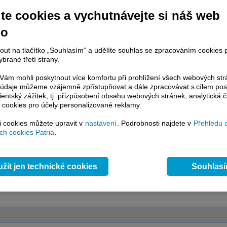
te cookies a vychutnávejte si náš web
račování článku je dostupné jen klientům placených služeb
Patria Plus
/
no
estor Plus
případně uživatelům platformy
Patria Direct
. Pokud jste klientem
hto služeb, potom je nutné se
Přihlásit
.
nout na tlačítko „Souhlasím“ a udělíte souhlas se zpracováním cookies 
brané třetí strany.
ámci placeného informačního servisu získáte
řístup ke
kompletnímu zpravodajství
ám mohli poskytnout více komfortu při prohlížení všech webových st
.patria.cz bez jakýchkoliv omezení. Veškeré
to údaje můžeme vzájemně zpřístupňovat a dále zpracovávat s cílem pos
rávy, komentáře a horké zprávy jsou
lientský zážitek, tj. přizpůsobení obsahu webových stránek, analytická č
brazovány terminálovou metodou (bez nutnosti obnovovat stránku) bez
 cookies pro účely personalizované reklamy.
ždění a v plné verzi.
si cookies můžete upravit v
nastavení
. Podrobnosti najdete v
Přehledu 
en zpravodajství, ale i další služby získáte v Patria Plus / Investor Plus -
sms
h cookies Patria
.
e-mailové
zpravodajství,
data
z finančních trhů v reálném čase, kompletní
lytický servis
, rozsáhlé
databáze
časových řad ke stažení,
prognózy
oje a
valuace
, ekonomické
fundamenty
,
nástroje
a
kalkulátory
...
více
žít jen technické cookies
Souhlas