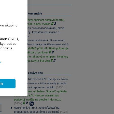
Související komentáře
Booking ukázal odolnost cestovního trhu.
Investoři přešli i slabší výhled
pro skupinu
Novo Nordisk překonal očekávání, akcie
přesto klesají. Investoři řeší marže a
budoucí růst
ránek ČSOB,
Disney překonal očekávání. Streamovací
kytnout co
služby i zábavní parky dál táhnou růst zisků
innost a
Trh potrestal AMD příliš. AI příběh pokračuje
a růst by měl dál zrychlovat
SpaceX roste raketovým tempem, investory
ale děsí účet za AI a Starship
a
Nejčtenější zprávy dne
PODCAST ROZHOVORY: Eli Lilly vs. Novo
ím
Nordisk. Revoluce v léčbě obezity je podle
MUDr. Kunové teprve na začátku
(1438x)
AMD zklamalo výhledem, SpaceX vyděsila
cenovkou za AI. Naopak optimismus
podporují naděje na otevření Hormuzu
(513x)
Apple není AI firma. Jeho síla stojí na
produktech, ekosystému a disciplíně
(492x)