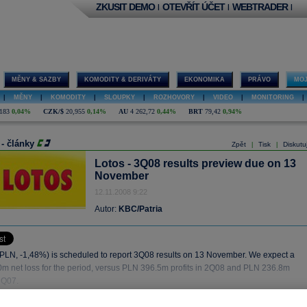
ZKUSIT DEMO
OTEVŘÍT ÚČET
WEBTRADER
|
|
|
MĚNY & SAZBY
KOMODITY & DERIVÁTY
EKONOMIKA
PRÁVO
MOJ
|
MĚNY
|
KOMODITY
|
SLOUPKY
|
ROZHOVORY
|
VIDEO
|
MONITORING
|
183
0,04%
CZK/$
20,955
0,14%
AU
4 262,72
0,44%
BRT
79,42
0,94%
 - články
Zpět
Tisk
Diskutu
|
|
Lotos - 3Q08 results preview due on 13
November
12.11.2008 9:22
Autor:
KBC/Patria
 PLN, -1,48%) is scheduled to report 3Q08 results on 13 November. We expect a
m net loss for the period, versus PLN 396.5m profits in 2Q08 and PLN 236.8m
 3Q07.