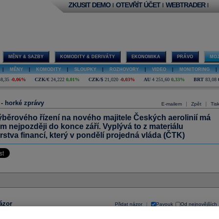
ZKUSIT DEMO
OTEVŘÍT ÚČET
WEBTRADER
|
|
|
MĚNY & SAZBY
KOMODITY & DERIVÁTY
EKONOMIKA
PRÁVO
MOJ
|
MĚNY
|
KOMODITY
|
SLOUPKY
|
ROZHOVORY
|
VIDEO
|
MONITORING
|
48,35
-0,06%
CZK/€
24,222
0,01%
CZK/$
21,020
-0,03%
AU
4 251,60
0,33%
BRT
83,08
 - horké zprávy
|
|
E-mailem
Zpět
Tis
ýběrového řízení na nového majitele Českých aerolinií má
m nejpozději do konce září. Vyplývá to z materiálu
rstva financí, který v pondělí projedná vláda (ČTK)
ázor
Přidat názor
Pavouk
Od nejnovějších
|
ístě můžete zahájit diskusi. Zatím nebyl zadán žádný názor. Do diskuse mohou přispívat