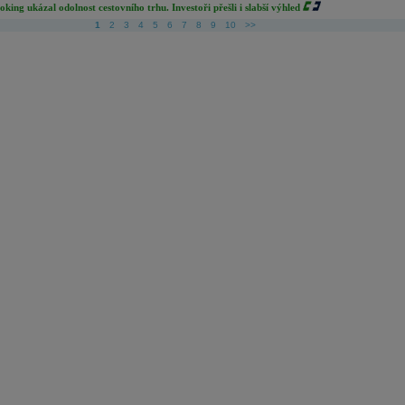
oking ukázal odolnost cestovního trhu. Investoři přešli i slabší výhled
1
2
3
4
5
6
7
8
9
10
>>