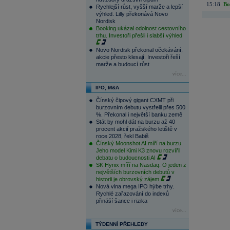
15:18
Bo
Rychlejší růst, vyšší marže a lepší
výhled. Lilly překonává Novo
Nordisk
Booking ukázal odolnost cestovního
trhu. Investoři přešli i slabší výhled
Novo Nordisk překonal očekávání,
akcie přesto klesají. Investoři řeší
marže a budoucí růst
více...
IPO, M&A
Čínský čipový gigant CXMT při
burzovním debutu vystřelil přes 500
%. Překonal i největší banku země
Stát by mohl dát na burzu až 40
procent akcií pražského letiště v
roce 2028, řekl Babiš
Čínský Moonshot AI míří na burzu.
Jeho model Kimi K3 znovu rozvířil
debatu o budoucnosti AI
SK Hynix míří na Nasdaq. O jeden z
největších burzovních debutů v
historii je obrovský zájem
Nová vlna mega IPO hýbe trhy.
Rychlé zařazování do indexů
přináší šance i rizika
více...
TÝDENNÍ PŘEHLEDY