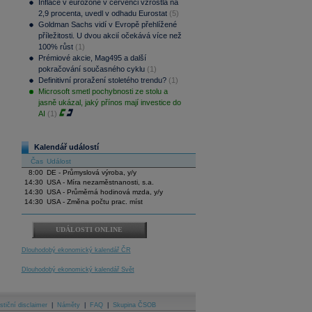
Inflace v eurozóně v červenci vzrostla na
2,9 procenta, uvedl v odhadu Eurostat
(5)
Goldman Sachs vidí v Evropě přehlížené
příležitosti. U dvou akcií očekává více než
100% růst
(1)
Prémiové akcie, Mag495 a další
pokračování současného cyklu
(1)
Definitivní proražení stoletého trendu?
(1)
Microsoft smetl pochybnosti ze stolu a
jasně ukázal, jaký přínos mají investice do
AI
(1)
Kalendář událostí
Čas
Událost
8:00
DE - Průmyslová výroba, y/y
14:30
USA - Míra nezaměstnanosti, s.a.
14:30
USA - Průměrná hodinová mzda, y/y
14:30
USA - Změna počtu prac. míst
UDÁLOSTI ONLINE
Dlouhodobý ekonomický kalendář ČR
Dlouhodobý ekonomický kalendář Svět
stiční disclaimer
|
Náměty
|
FAQ
|
Skupina ČSOB