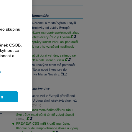
Související komentáře
Chceme suverenitu a místní výrobu, slyší
americké zbrojovky od vlád v Evropě
pro skupinu
Trump si stěžuje na ropné společnosti, zlato
dál klesá, šéfem dcery ČEZ je Cyrani
Zmatečné zprávy kolem Íránu ani pád další
ránek ČSOB,
britské vlády na trhy vzrušení nepřinesly
kytnout co
innost a
Akcie naznačují obrat vzhůru, zatímco se
čeká na ECB a další inflační čísla
Ocenění dvou nových firem má potenciál
pro růst i přilákat nové investory do
a
dluhopisů, říká Martin Novák z ČEZ
Nejčtenější zprávy dne
Goldman Sachs vidí v Evropě přehlížené
ím
příležitosti. U dvou akcií očekává více než
100% růst
(220x)
Palantir zasadil medvědům těžkou ránu.
Své tržby meziročně téměř zdvojnásobil
(186x)
PREVIEW: CSG míří k dalšímu růstu.
.
Klíčové bude tempo obranné divize a vývoj