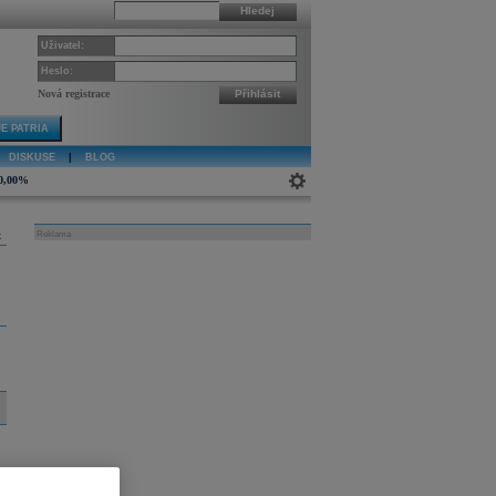
Hledej
Uživatel:
Heslo:
Nová registrace
Přihlásit
E PATRIA
DISKUSE
|
BLOG
0,00%
k
Reklama