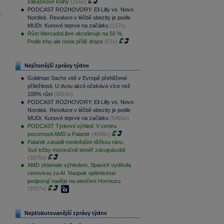
zakázkové knihy
(156x)
PODCAST ROZHOVORY: Eli Lilly vs. Novo
Nordisk. Revoluce v léčbě obezity je podle
MUDr. Kunové teprve na začátku
(127x)
Růst MercadoLibre akceleruje na 50 %.
Podle trhu ale roste příliš draze
(57x)
Nejčtenější zprávy týdne
Goldman Sachs vidí v Evropě přehlížené
příležitosti. U dvou akcií očekává více než
100% růst
(5619x)
PODCAST ROZHOVORY: Eli Lilly vs. Novo
Nordisk. Revoluce v léčbě obezity je podle
MUDr. Kunové teprve na začátku
(5483x)
PODCAST Týdenní výhled: V centru
pozornosti AMD a Palantir
(4048x)
Palantir zasadil medvědům těžkou ránu.
Své tržby meziročně téměř zdvojnásobil
(3875x)
AMD zklamalo výhledem, SpaceX vyděsila
cenovkou za AI. Naopak optimismus
podporují naděje na otevření Hormuzu
(2937x)
Nejdiskutovanější zprávy týdne