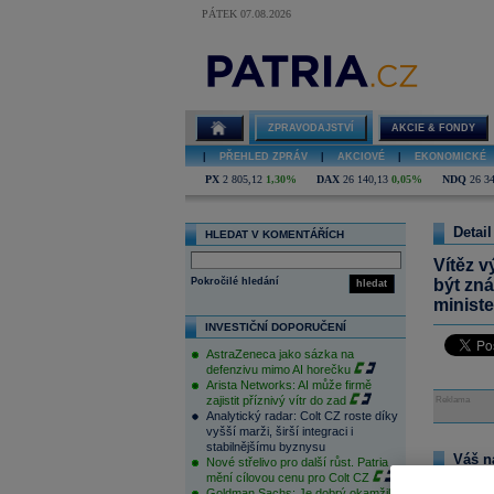
PÁTEK 07.08.2026
ZPRAVODAJSTVÍ
AKCIE & FONDY
|
PŘEHLED ZPRÁV
|
AKCIOVÉ
|
EKONOMICKÉ
PX
2 805,12
1,30%
DAX
26 140,13
0,05%
NDQ
26 3
Detail
HLEDAT V KOMENTÁŘÍCH
Vítěz v
Pokročilé hledání
být zná
hledat
ministe
INVESTIČNÍ DOPORUČENÍ
AstraZeneca jako sázka na
defenzivu mimo AI horečku
Arista Networks: AI může firmě
zajistit příznivý vítr do zad
Reklama
Analytický radar: Colt CZ roste díky
vyšší marži, širší integraci i
stabilnějšímu byznysu
Váš n
Nové střelivo pro další růst. Patria
mění cílovou cenu pro Colt CZ
Na tomto m
Goldman Sachs: Je dobrý okamžik