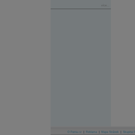
více...
O Patria.cz
|
Reklama
|
Mapa Stránek
|
Skupina P