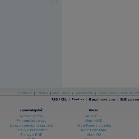
více...
O Patria.cz
|
Reklama
|
Mapa Stránek
|
Skupina Patria
|
Kariéra v Patrii
|
Podmínky uží
|
Cookies
|
|
RSS / XML
E-mail newsletter
SMS zpravod
Zpravodajství:
Akcie:
Akciové zprávy
Akcie ČEZ
Ekonomické zprávy
Akcie NWR
Zprávy o měnách a sazbách
Akcie Komerční banka
Zprávy o komoditách
Akcie Erste Bank
Zprávy o HDP
Akcie O2