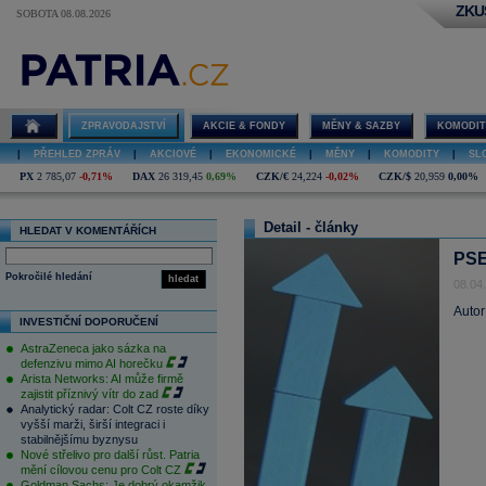
ZKU
SOBOTA 08.08.2026
ZPRAVODAJSTVÍ
AKCIE & FONDY
MĚNY & SAZBY
KOMODIT
|
PŘEHLED ZPRÁV
|
AKCIOVÉ
|
EKONOMICKÉ
|
MĚNY
|
KOMODITY
|
SL
PX
2 785,07
-0,71%
DAX
26 319,45
0,69%
CZK/€
24,224
-0,02%
CZK/$
20,959
0,00%
Detail - články
HLEDAT V KOMENTÁŘÍCH
PSE
Pokročilé hledání
hledat
08.04
Autor
INVESTIČNÍ DOPORUČENÍ
AstraZeneca jako sázka na
defenzivu mimo AI horečku
Arista Networks: AI může firmě
zajistit příznivý vítr do zad
Analytický radar: Colt CZ roste díky
vyšší marži, širší integraci i
stabilnějšímu byznysu
Nové střelivo pro další růst. Patria
mění cílovou cenu pro Colt CZ
Goldman Sachs: Je dobrý okamžik