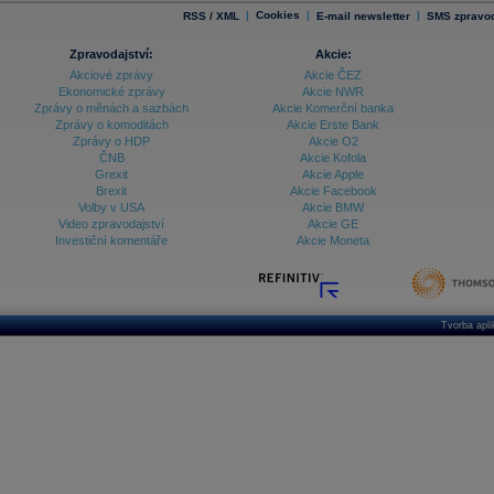
|
Cookies
|
|
RSS / XML
E-mail newsletter
SMS zpravod
Zpravodajství:
Akcie:
Akciové zprávy
Akcie ČEZ
Ekonomické zprávy
Akcie NWR
Zprávy o měnách a sazbách
Akcie Komerční banka
Zprávy o komoditách
Akcie Erste Bank
Zprávy o HDP
Akcie O2
ČNB
Akcie Kofola
Grexit
Akcie Apple
Brexit
Akcie Facebook
Volby v USA
Akcie BMW
Video zpravodajství
Akcie GE
Investiční komentáře
Akcie Moneta
Tvorba apl