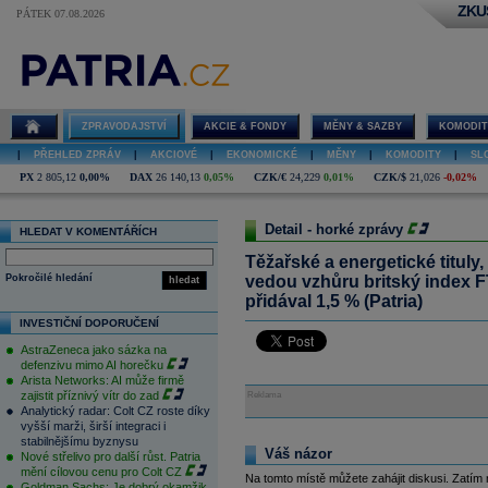
ZKU
PÁTEK 07.08.2026
ZPRAVODAJSTVÍ
AKCIE & FONDY
MĚNY & SAZBY
KOMODIT
|
PŘEHLED ZPRÁV
|
AKCIOVÉ
|
EKONOMICKÉ
|
MĚNY
|
KOMODITY
|
SL
PX
2 805,12
0,00%
DAX
26 140,13
0,05%
CZK/€
24,229
0,01%
CZK/$
21,026
-0,02%
Detail - horké zprávy
HLEDAT V KOMENTÁŘÍCH
Těžařské a energetické tituly
Pokročilé hledání
vedou vzhůru britský index 
hledat
přidával 1,5 % (Patria)
INVESTIČNÍ DOPORUČENÍ
AstraZeneca jako sázka na
defenzivu mimo AI horečku
Arista Networks: AI může firmě
zajistit příznivý vítr do zad
Reklama
Analytický radar: Colt CZ roste díky
vyšší marži, širší integraci i
stabilnějšímu byznysu
Váš názor
Nové střelivo pro další růst. Patria
mění cílovou cenu pro Colt CZ
Na tomto místě můžete zahájit diskusi. Zatím
Goldman Sachs: Je dobrý okamžik