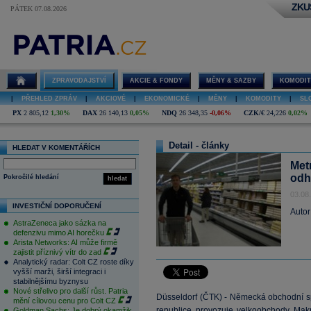
ZKU
PÁTEK 07.08.2026
ZPRAVODAJSTVÍ
AKCIE & FONDY
MĚNY & SAZBY
KOMODIT
|
PŘEHLED ZPRÁV
|
AKCIOVÉ
|
EKONOMICKÉ
|
MĚNY
|
KOMODITY
|
SL
PX
2 805,12
1,30%
DAX
26 140,13
0,05%
NDQ
26 348,35
-0,06%
CZK/€
24,226
0,02%
Detail - články
HLEDAT V KOMENTÁŘÍCH
Metr
odh
Pokročilé hledání
hledat
03.08
INVESTIČNÍ DOPORUČENÍ
Autor
AstraZeneca jako sázka na
defenzivu mimo AI horečku
Arista Networks: AI může firmě
zajistit příznivý vítr do zad
Analytický radar: Colt CZ roste díky
vyšší marži, širší integraci i
stabilnějšímu byznysu
Nové střelivo pro další růst. Patria
Düsseldorf (ČTK) - Německá obchodní 
mění cílovou cenu pro Colt CZ
republice provozuje velkoobchody Makr
Goldman Sachs: Je dobrý okamžik