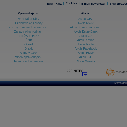
|
Cookies
|
|
RSS / XML
E-mail newsletter
SMS zpravod
Zpravodajství:
Akcie:
Akciové zprávy
Akcie ČEZ
Ekonomické zprávy
Akcie NWR
Zprávy o měnách a sazbách
Akcie Komerční banka
Zprávy o komoditách
Akcie Erste Bank
Zprávy o HDP
Akcie O2
ČNB
Akcie Kofola
Grexit
Akcie Apple
Brexit
Akcie Facebook
Volby v USA
Akcie BMW
Video zpravodajství
Akcie GE
Investiční komentáře
Akcie Moneta
Tvorba apl