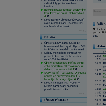
výhled. Lilly překonává Novo
Nordisk
Booking ukázal odolnost cestovního
Reklama
trhu. Investoři přešli i slabší výhled
Novo Nordisk překonal očekávání,
akcie přesto klesají. Investoři řeší
Váš n
marže a budoucí růst
Na tomto m
více...
pouze přihl
zde
.
IPO, M&A
Čínský čipový gigant CXMT při
Aktuá
burzovním debutu vystřelil přes 500
%. Překonal i největší banku země
07
Stát by mohl dát na burzu až 40
22:05
Sl
procent akcií pražského letiště v
roce 2028, řekl Babiš
17:51
Ak
Čínský Moonshot AI míří na burzu.
16:20
UE
Jeho model Kimi K3 znovu rozvířil
pr
debatu o budoucnosti AI
15:35
Ak
SK Hynix míří na Nasdaq. O jeden z
14:46
Vy
největších burzovních debutů v
fi
historii je obrovský zájem
12:55
Co
Nová vlna mega IPO hýbe trhy.
12:35
Po
Rychlé zařazování do indexů
12:26
Zá
přináší šance i rizika
11:52
ČE
více...
11:00
Pe
TÝDENNÍ PŘEHLEDY
10:30
Hl
8:59
Ko