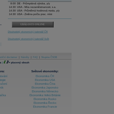
8:00
DE - Průmyslová výroba, y/y
14:30
USA - Míra nezaměstnanosti, s.a.
14:30
USA - Průměrná hodinová mzda, y/y
14:30
USA - Změna počtu prac. míst
UDÁLOSTI ONLINE
Dlouhodobý ekonomický kalendář ČR
Dlouhodobý ekonomický kalendář Svět
stiční disclaimer
|
Náměty
|
FAQ
|
Skupina ČSOB
a
|
=
placený obsah
ora:
Světové ekonomiky:
tování
Ekonomika ČR
tegie
Ekonomika USA
ručení
Ekonomika Čína
ník
Ekonomika Japonsko
Ekonomika Německo
lačka
Ekonomika Velká Británie
Ekonomika Rusko
Ekonomika Řecko
Ekonomika Francie