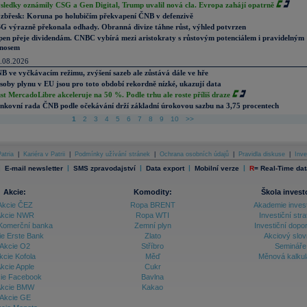
sledky oznámily CSG a Gen Digital, Trump uvalil nová cla. Evropa zahájí opatrně
zbřesk: Koruna po holubičím překvapení ČNB v defenzivě
G výrazně překonala odhady. Obranná divize táhne růst, výhled potvrzen
pen přeje dividendám. CNBC vybírá mezi aristokraty s růstovým potenciálem i pravidelným
nosem
.08.2026
B ve vyčkávacím režimu, zvýšení sazeb ale zůstává dále ve hře
soby plynu v EU jsou pro toto období rekordně nízké, ukazují data
st MercadoLibre akceleruje na 50 %. Podle trhu ale roste příliš draze
nkovní rada ČNB podle očekávání drží základní úrokovou sazbu na 3,75 procentech
1
2
3
4
5
6
7
8
9
10
>>
atria
|
Kariéra v Patrii
|
Podmínky užívání stránek
|
Ochrana osobních údajů
|
Pravidla diskuse
|
Inve
|
|
|
|
|
E-mail newsletter
SMS zpravodajství
Data export
Mobilní verze
R
=
Real-Time dat
Akcie:
Komodity:
Škola invest
Akcie ČEZ
Ropa BRENT
Akademie inves
kcie NWR
Ropa WTI
Investiční stra
Komerční banka
Zemní plyn
Investiční dopo
ie Erste Bank
Zlato
Akciový slov
Akcie O2
Stříbro
Semináře
kcie Kofola
Měď
Měnová kalku
kcie Apple
Cukr
ie Facebook
Bavlna
kcie BMW
Kakao
Akcie GE