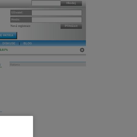
Hledej
Uživatel:
Heslo:
Nová registrace
Přihlásit
E PATRIA
DISKUSE
|
BLOG
4,61%
j
Reklama