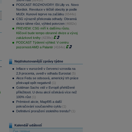
100% růst
(8241x)
PODCAST ROZHOVORY: Eli Lilly vs. Novo
Nordisk. Revoluce v léčbě obezity je podle
MUDr. Kunové teprve na začátku
(6544x)
CSG výrazně překonala odhady. Obranná
divize táhne růst, výhled potvrzen
(4682x)
PREVIEW: CSG míří k dalšímu růstu.
Klíčové bude tempo obranné divize a vývoj
zakázkové knihy
(4238x)
PODCAST Týdenní výhled: V centru
pozornosti AMD a Palantir
(4164x)
Nejdiskutovanější zprávy týdne
Inflace v eurozóně v červenci vzrostla na
2,9 procenta, uvedl v odhadu Eurostat
(5)
Akce Fedu se odsouvá, americký trh práce
překvapil opět negativně
(1)
Goldman Sachs vidí v Evropě přehlížené
i
příležitosti. U dvou akcií očekává více než
100% růst
(1)
Prémiové akcie, Mag495 a další
pokračování současného cyklu
(1)
Definitivní proražení stoletého trendu?
(1)
Kalendář událostí
Čas
Událost