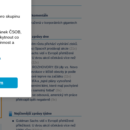
Související komentáře
pro skupinu
Historie odražená v korporátních gigantech
ránek ČSOB,
Nejčtenější zprávy dne
kytnout co
innost a
Po raketovém růstu přichází vybírání zisků.
Zaměstnanci SpaceX prodávají akcie
(21x)
Goldman Sachs vidí v Evropě přehlížené
a
příležitosti. U dvou akcií očekává více než
100% růst
(12x)
PODCAST ROZHOVORY: Eli Lilly vs. Novo
Nordisk. Revoluce v léčbě obezity je podle
MUDr. Kunové teprve na začátku
(11x)
UEFA vs. FIFA a „tajné plány vytvořené
ím
bezcharakterními lidmi, které mají pochybné
přínosy pro samotný fotbal“
(9x)
Akce Fedu se odsouvá, americký trh práce
překvapil opět negativně
(9x)
Nejčtenější zprávy týdne
Goldman Sachs vidí v Evropě přehlížené
příležitosti. U dvou akcií očekává více než