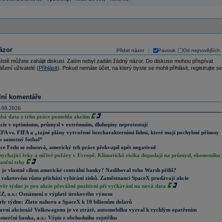
ázor
Přidat názor
Pavouk
Od nejnovějších
|
ístě můžete zahájit diskusi. Zatím nebyl zadán žádný názor. Do diskuse mohou přispívat
ášení uživatelé (
Přihlásit
). Pokud nemáte účet, na který byste se mohli přihlásit, registrujte se
lní komentáře
.08.2026
abá data z trhu práce pomohla akciím
cie v optimismu, průmysl v extrémním, dluhopisy neprotestují
FA vs. FIFA a „tajné plány vytvořené bezcharakterními lidmi, které mají pochybné přínosy
o samotný fotbal“
ce Fedu se odsouvá, americký trh práce překvapil opět negativně
sychající řeky a ničivé požáry v Evropě. Klimatická rizika dopadají na průmysl, ekonomiku 
nanční trhy
 je vlastně cílem americké centrální banky? Nasliboval toho Warsh příliš?
 raketovém růstu přichází vybírání zisků. Zaměstnanci SpaceX prodávají akcie
věr týdne je pro akcie převážně pozitivní při vyčkávání na nová data
Z, a.s.: Oznámení o výplatě úrokového výnosu
rly týdne: Zlato nahoru a SpaceX k 10 bilionům dolarů
avní akcionář Volkswagenu je ve ztrátě, automobilku vyzval k rychlým opatřením
merční banka, a.s.: Výpis z obchodního rejstříku