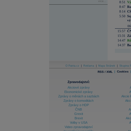
více...
8:51
Vý
8:47
Ro
8:14
CS
5:50
Sr
vý
06
15:57
ČN
15:31
Zá
14:47
Rů
14:37
Ba
O Patria.cz
|
Reklama
|
Mapa Stránek
|
Skupina P
|
Cookies
RSS / XML
Zpravodajství:
Akciové zprávy
Ekonomické zprávy
A
Zprávy o měnách a sazbách
Akcie 
Zprávy o komoditách
Akc
Zprávy o HDP
ČNB
A
Grexit
A
Brexit
Akc
Volby v USA
A
Video zpravodajství