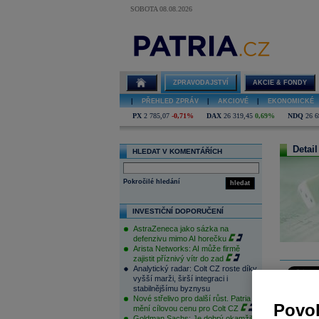
SOBOTA 08.08.2026
ZPRAVODAJSTVÍ
AKCIE & FONDY
|
PŘEHLED ZPRÁV
|
AKCIOVÉ
|
EKONOMICKÉ
PX
2 785,07
-0,71%
DAX
26 319,45
0,69%
NDQ
26 6
Detail
HLEDAT V KOMENTÁŘÍCH
Pokročilé hledání
hledat
INVESTIČNÍ DOPORUČENÍ
AstraZeneca jako sázka na
defenzivu mimo AI horečku
Arista Networks: AI může firmě
zajistit příznivý vítr do zad
Analytický radar: Colt CZ roste díky
vyšší marži, širší integraci i
stabilnějšímu byznysu
Futures n
Nové střelivo pro další růst. Patria
nedávného
Povol
mění cílovou cenu pro Colt CZ
tak se ote
Goldman Sachs: Je dobrý okamžik