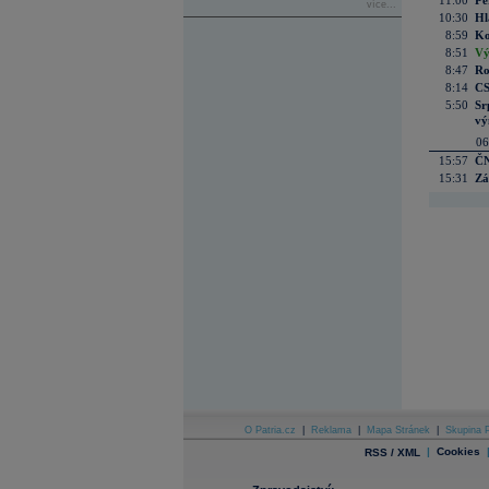
11:00
Pe
více...
10:30
Hl
8:59
Ko
8:51
Vý
8:47
Ro
8:14
CS
5:50
Sr
vý
06
15:57
ČN
15:31
Zá
O Patria.cz
|
Reklama
|
Mapa Stránek
|
Skupina P
|
Cookies
RSS / XML