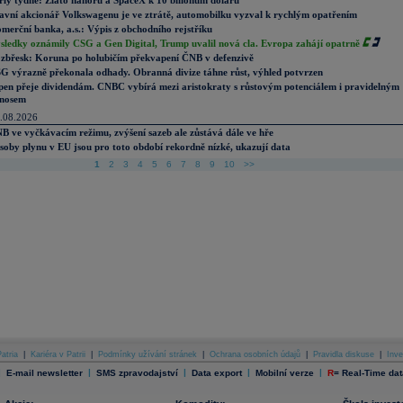
rly týdne: Zlato nahoru a SpaceX k 10 bilionům dolarů
avní akcionář Volkswagenu je ve ztrátě, automobilku vyzval k rychlým opatřením
merční banka, a.s.: Výpis z obchodního rejstříku
sledky oznámily CSG a Gen Digital, Trump uvalil nová cla. Evropa zahájí opatrně
zbřesk: Koruna po holubičím překvapení ČNB v defenzivě
G výrazně překonala odhady. Obranná divize táhne růst, výhled potvrzen
pen přeje dividendám. CNBC vybírá mezi aristokraty s růstovým potenciálem i pravidelným
nosem
.08.2026
B ve vyčkávacím režimu, zvýšení sazeb ale zůstává dále ve hře
soby plynu v EU jsou pro toto období rekordně nízké, ukazují data
1
2
3
4
5
6
7
8
9
10
>>
atria
|
Kariéra v Patrii
|
Podmínky užívání stránek
|
Ochrana osobních údajů
|
Pravidla diskuse
|
Inve
|
|
|
|
|
E-mail newsletter
SMS zpravodajství
Data export
Mobilní verze
R
=
Real-Time dat