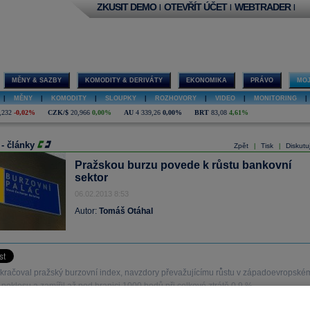
ZKUSIT DEMO
OTEVŘÍT ÚČET
WEBTRADER
|
|
|
MĚNY & SAZBY
KOMODITY & DERIVÁTY
EKONOMIKA
PRÁVO
MOJ
|
MĚNY
|
KOMODITY
|
SLOUPKY
|
ROZHOVORY
|
VIDEO
|
MONITORING
|
,232
-0,02%
CZK/$
20,966
0,00%
AU
4 339,26
0,00%
BRT
83,08
4,61%
 - články
Zpět
Tisk
Diskutu
|
|
Pražskou burzu povede k růstu bankovní
sektor
06.02.2013 8:53
Autor:
Tomáš Otáhal
okračoval pražský burzovní index, navzdory převažujícímu růstu v západoevropské
 poklesu a zamířil až pod hranici 1000 bodů při celkové ztrátě 0,9 %.