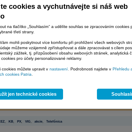
te cookies a vychutnávejte si náš web
račování článku je dostupné jen klientům placených služeb
Patria Plus
/
no
estor Plus
případně uživatelům platformy
Patria Direct
. Pokud jste klientem
hto služeb, potom je nutné se
Přihlásit
.
nout na tlačítko „Souhlasím“ a udělíte souhlas se zpracováním cookies 
brané třetí strany.
ámci placeného informačního servisu získáte
řístup ke
kompletnímu zpravodajství
ám mohli poskytnout více komfortu při prohlížení všech webových st
.patria.cz bez jakýchkoliv omezení. Veškeré
to údaje můžeme vzájemně zpřístupňovat a dále zpracovávat s cílem pos
rávy, komentáře a horké zprávy jsou
lientský zážitek, tj. přizpůsobení obsahu webových stránek, analytická č
brazovány terminálovou metodou (bez nutnosti obnovovat stránku) bez
 cookies pro účely personalizované reklamy.
ždění a v plné verzi.
si cookies můžete upravit v
nastavení
. Podrobnosti najdete v
Přehledu 
h cookies Patria
.
en zpravodajství, ale i další služby získáte v Patria Plus / Investor Plus -
sms
e-mailové
zpravodajství,
data
z finančních trhů v reálném čase, kompletní
lytický servis
, rozsáhlé
databáze
časových řad ke stažení,
prognózy
oje a
valuace
, ekonomické
fundamenty
,
nástroje
a
kalkulátory
...
více
žít jen technické cookies
Souhlas
ČEZ
,
KB
,
PX
,
VIG
,
akcie
,
Telefónica