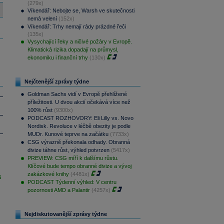
(279x)
Víkendář: Nebojte se, Warsh ve skutečnosti
nemá velení
(152x)
Víkendář: Trhy nemají rády prázdné řeči
(135x)
Vysychající řeky a ničivé požáry v Evropě.
Klimatická rizika dopadají na průmysl,
ekonomiku i finanční trhy
(130x)
Nejčtenější zprávy týdne
Goldman Sachs vidí v Evropě přehlížené
příležitosti. U dvou akcií očekává více než
100% růst
(9300x)
PODCAST ROZHOVORY: Eli Lilly vs. Novo
Nordisk. Revoluce v léčbě obezity je podle
MUDr. Kunové teprve na začátku
(7733x)
CSG výrazně překonala odhady. Obranná
divize táhne růst, výhled potvrzen
(5417x)
PREVIEW: CSG míří k dalšímu růstu.
Klíčové bude tempo obranné divize a vývoj
zakázkové knihy
(4481x)
i
PODCAST Týdenní výhled: V centru
pozornosti AMD a Palantir
(4257x)
Nejdiskutovanější zprávy týdne