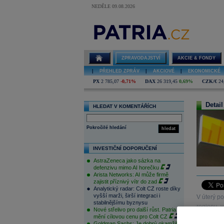
NEDĚLE 09.08.2026
ZPRAVODAJSTVÍ
AKCIE & FONDY
|
PŘEHLED ZPRÁV
|
AKCIOVÉ
|
EKONOMICKÉ
PX
2 785,07
-0,71%
DAX
26 319,45
0,69%
CZK/€
24
Detail
HLEDAT V KOMENTÁŘÍCH
Pokročilé hledání
hledat
INVESTIČNÍ DOPORUČENÍ
AstraZeneca jako sázka na
defenzivu mimo AI horečku
Arista Networks: AI může firmě
zajistit příznivý vítr do zad
Analytický radar: Colt CZ roste díky
vyšší marži, širší integraci i
V úterý p
stabilnějšímu byznysu
regionu, v
Nové střelivo pro další růst. Patria
mění cílovou cenu pro Colt CZ
Goldman Sachs: Je dobrý okamžik