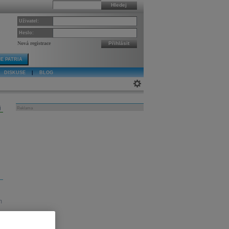
Hledej
Uživatel:
Heslo:
Nová registrace
Přihlásit
E PATRIA
DISKUSE
|
BLOG
j
Reklama
m