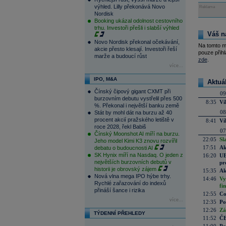
výhled. Lilly překonává Novo
Reklama
Nordisk
Booking ukázal odolnost cestovního
trhu. Investoři přešli i slabší výhled
Váš n
Novo Nordisk překonal očekávání,
Na tomto m
akcie přesto klesají. Investoři řeší
pouze přihl
marže a budoucí růst
zde
.
více...
IPO, M&A
Aktuá
Čínský čipový gigant CXMT při
09
burzovním debutu vystřelil přes 500
8:35
Ví
%. Překonal i největší banku země
08
Stát by mohl dát na burzu až 40
procent akcií pražského letiště v
8:41
Ví
roce 2028, řekl Babiš
07
Čínský Moonshot AI míří na burzu.
22:05
Sl
Jeho model Kimi K3 znovu rozvířil
17:51
Ak
debatu o budoucnosti AI
SK Hynix míří na Nasdaq. O jeden z
16:20
UE
největších burzovních debutů v
pr
historii je obrovský zájem
15:35
Ak
Nová vlna mega IPO hýbe trhy.
14:46
Vy
Rychlé zařazování do indexů
fi
přináší šance i rizika
12:55
Co
více...
12:35
Po
12:26
Zá
TÝDENNÍ PŘEHLEDY
11:52
ČE