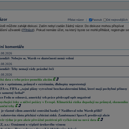
ázor
Přidat názor
Pavouk
Od nejnovějších
|
ístě můžete zahájit diskusi. Zatím nebyl zadán žádný názor. Do diskuse mohou přispívat
ášení uživatelé (
Přihlásit
). Pokud nemáte účet, na který byste se mohli přihlásit, registrujte se
lní komentáře
.08.2026
kendář: Nebojte se, Warsh ve skutečnosti nemá velení
.08.2026
kendář: Trhy nemají rády prázdné řeči
.08.2026
abá data z trhu práce pomohla akciím
cie v optimismu, průmysl v extrémním, dluhopisy neprotestují
FA vs. FIFA a „tajné plány vytvořené bezcharakterními lidmi, které mají pochybné přínosy
o samotný fotbal“
ce Fedu se odsouvá, americký trh práce překvapil opět negativně
sychající řeky a ničivé požáry v Evropě. Klimatická rizika dopadají na průmysl, ekonomiku 
nanční trhy
 je vlastně cílem americké centrální banky? Nasliboval toho Warsh příliš?
 raketovém růstu přichází vybírání zisků. Zaměstnanci SpaceX prodávají akcie
věr týdne je pro akcie převážně pozitivní při vyčkávání na nová data
Z, a.s.: Oznámení o výplatě úrokového výnosu