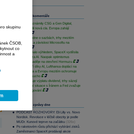
Související komentáře
Výsledky oznámily CSG a Gen Digital,
pro skupinu
Trump uvalil nová cla. Evropa zahájí
opatrně
ČNB rozhodne o sazbách, trhy mezitím
ránek ČSOB,
sledují Írán a závislost Microsoftu na
OpenAI
kytnout co
AMD zklamalo výhledem, SpaceX vyděsila
innost a
cenovkou za AI. Naopak optimismus
podporují naděje na otevření Hormuzu
Palantir září díky AI, Lufthansa doplácí na
a
drahá paliva a Evropu mezitím ochromuje
historické sucho
ČEZ zahajuje výplatu dividend, trhy sázejí
na uklidnění situace s Íránem a Fed zvažuje
změnu fungování
ím
Nejčtenější zprávy dne
PODCAST ROZHOVORY: Eli Lilly vs. Novo
Nordisk. Revoluce v léčbě obezity je podle
MUDr. Kunové teprve na začátku
(326x)
Po raketovém růstu přichází vybírání zisků.
Zaměstnanci SpaceX prodávají akcie