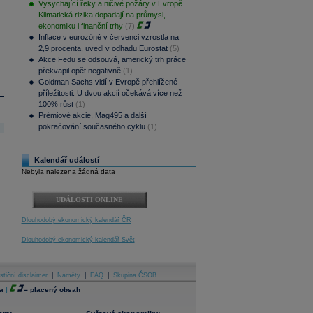
Vysychající řeky a ničivé požáry v Evropě.
Klimatická rizika dopadají na průmysl,
ekonomiku i finanční trhy
(7)
Inflace v eurozóně v červenci vzrostla na
2,9 procenta, uvedl v odhadu Eurostat
(5)
Akce Fedu se odsouvá, americký trh práce
překvapil opět negativně
(1)
Goldman Sachs vidí v Evropě přehlížené
příležitosti. U dvou akcií očekává více než
100% růst
(1)
Prémiové akcie, Mag495 a další
pokračování současného cyklu
(1)
Kalendář událostí
Nebyla nalezena žádná data
UDÁLOSTI ONLINE
Dlouhodobý ekonomický kalendář ČR
Dlouhodobý ekonomický kalendář Svět
stiční disclaimer
|
Náměty
|
FAQ
|
Skupina ČSOB
a
|
=
placený obsah