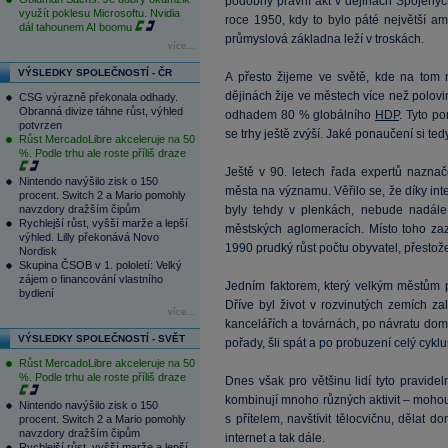
podobný právní akt v dějinách Spojených 
využít poklesu Microsoftu. Nvidia
roce 1950, kdy to bylo páté největší a
dál tahounem AI boomu
průmyslová základna leží v troskách.
více...
VÝSLEDKY SPOLEČNOSTÍ - ČR
A přesto žijeme ve světě, kde na tom 
dějinách žije ve městech více než polo
CSG výrazně překonala odhady.
Obranná divize táhne růst, výhled
odhadem 80 % globálního
HDP
. Tyto po
potvrzen
se trhy ještě zvýší. Jaké ponaučení si ted
Růst MercadoLibre akceleruje na 50
%. Podle trhu ale roste příliš draze
Ještě v 90. letech řada expertů naznač
Nintendo navýšilo zisk o 150
města na významu. Věřilo se, že díky in
procent. Switch 2 a Mario pomohly
navzdory dražším čipům
byly tehdy v plenkách, nebude nadále 
Rychlejší růst, vyšší marže a lepší
městských aglomeracích. Místo toho z
výhled. Lilly překonává Novo
1990 prudký růst počtu obyvatel, přestože 
Nordisk
Skupina ČSOB v 1. pololetí: Velký
zájem o financování vlastního
Jedním faktorem, který velkým městům p
bydlení
Dříve byl život v rozvinutých zemích za
více...
kancelářích a továrnách, po návratu domů
VÝSLEDKY SPOLEČNOSTÍ - SVĚT
pořady, šli spát a po probuzení celý cykl
Růst MercadoLibre akceleruje na 50
%. Podle trhu ale roste příliš draze
Dnes však pro většinu lidí tyto pravide
kombinují mnoho různých aktivit – mohou
Nintendo navýšilo zisk o 150
s přítelem, navštívit tělocvičnu, dělat 
procent. Switch 2 a Mario pomohly
navzdory dražším čipům
internet a tak dále.
Rychlejší růst, vyšší marže a lepší