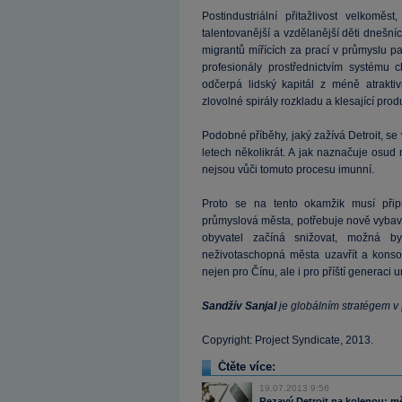
Postindustriální přitažlivost velkomě
talentovanější a vzdělanější děti dnešn
migrantů mířících za prací v průmyslu p
profesionály prostřednictvím systému
odčerpá lidský kapitál z méně atrakti
zlovolné spirály rozkladu a klesající produ
Podobné příběhy, jaký zažívá Detroit, se
letech několikrát. A jak naznačuje osud
nejsou vůči tomuto procesu imunní.
Proto se na tento okamžik musí připr
průmyslová města, potřebuje nově vybavit 
obyvatel začíná snižovat, možná 
neživotaschopná města uzavřít a konsol
nejen pro Čínu, ale i pro příští generaci u
Sandžív Sanjal
je globálním stratégem v
Copyright: Project Syndicate, 2013.
Čtěte více:
19.07.2013 9:56
Rezavý Detroit na kolenou: mě