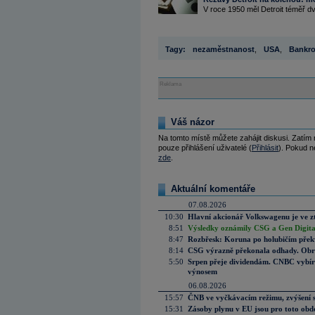
V roce 1950 měl Detroit téměř dv
Tagy:
nezaměstnanost
,
USA
,
Bankro
Reklama
Váš názor
Na tomto místě můžete zahájit diskusi. Zatím
pouze přihlášení uživatelé (
Přihlásit
). Pokud ne
zde
.
Aktuální komentáře
07.08.2026
10:30
Hlavní akcionář Volkswagenu je ve z
8:51
Výsledky oznámily CSG a Gen Digital
8:47
Rozbřesk: Koruna po holubičím přek
8:14
CSG výrazně překonala odhady. Obran
5:50
Srpen přeje dividendám. CNBC vybírá
výnosem
06.08.2026
15:57
ČNB ve vyčkávacím režimu, zvýšení s
15:31
Zásoby plynu v EU jsou pro toto obdo