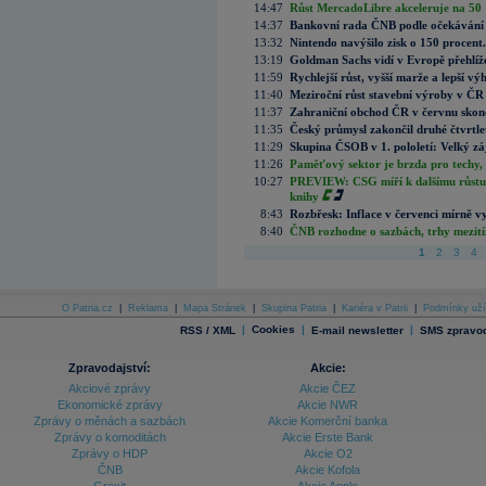
14:47
Růst MercadoLibre akceleruje na 50 %
14:37
Bankovní rada ČNB podle očekávání 
13:32
Nintendo navýšilo zisk o 150 procen
13:19
Goldman Sachs vidí v Evropě přehlíže
11:59
Rychlejší růst, vyšší marže a lepší v
11:40
Meziroční růst stavební výroby v ČR
11:37
Zahraniční obchod ČR v červnu skonč
11:35
Český průmysl zakončil druhé čtvrtlet
11:29
Skupina ČSOB v 1. pololetí: Velký zá
11:26
Paměťový sektor je brzda pro techy,
10:27
PREVIEW: CSG míří k dalšímu růstu.
knihy
8:43
Rozbřesk: Inflace v červenci mírně v
8:40
ČNB rozhodne o sazbách, trhy mezitím
1
2
3
4
O Patria.cz
|
Reklama
|
Mapa Stránek
|
Skupina Patria
|
Kariéra v Patrii
|
Podmínky uží
|
Cookies
|
|
RSS / XML
E-mail newsletter
SMS zpravod
Zpravodajství:
Akcie:
Akciové zprávy
Akcie ČEZ
Ekonomické zprávy
Akcie NWR
Zprávy o měnách a sazbách
Akcie Komerční banka
Zprávy o komoditách
Akcie Erste Bank
Zprávy o HDP
Akcie O2
ČNB
Akcie Kofola