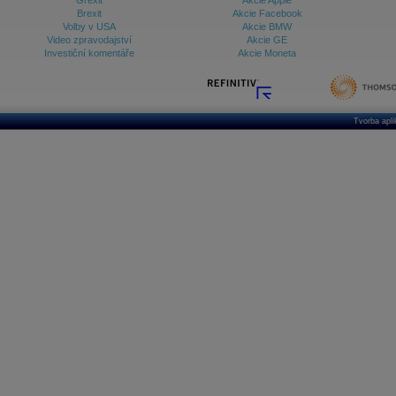
Grexit
Akcie Apple
Brexit
Akcie Facebook
Volby v USA
Akcie BMW
Video zpravodajství
Akcie GE
Investiční komentáře
Akcie Moneta
Tvorba apl