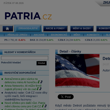
ZKU
PÁTEK 07.08.2026
ZPRAVODAJSTVÍ
AKCIE & FONDY
MĚNY & SAZBY
KOMODIT
|
PŘEHLED ZPRÁV
|
AKCIOVÉ
|
EKONOMICKÉ
|
MĚNY
|
KOMODITY
|
SL
PX
2 792,18
-0,46%
DAX
26 254,09
0,44%
CZK/€
24,234
0,03%
CZK/$
21,035
0,02%
Detail - články
HLEDAT V KOMENTÁŘÍCH
Det
Pokročilé hledání
hledat
24.07
Autor
INVESTIČNÍ DOPORUČENÍ
AstraZeneca jako sázka na
defenzivu mimo AI horečku
Arista Networks: AI může firmě
zajistit příznivý vítr do zad
Analytický radar: Colt CZ roste díky
vyšší marži, širší integraci i
stabilnějšímu byznysu
Nové střelivo pro další růst. Patria
Když město Detroit požádalo minulý týd
mění cílovou cenu pro Colt CZ
Goldman Sachs: Je dobrý okamžik